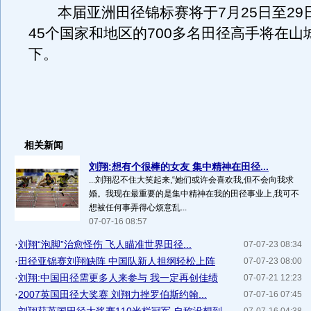
本届亚洲田径锦标赛将于7月25日至29
45个国家和地区的700多名田径高手将在山
下。
相关新闻
刘翔:想有个很棒的女友 集中精神在田径...
...刘翔忍不住大笑起来,“她们或许会喜欢我,但不会向我求
婚。我现在最重要的是集中精神在我的田径事业上,我可不
想被任何事弄得心烦意乱...
07-07-16 08:57
·
刘翔“泡脚”治愈怪伤 飞人瞄准世界田径...
07-07-23 08:34
·
田径亚锦赛刘翔缺阵 中国队新人担纲轻松上阵
07-07-23 08:00
·
刘翔:中国田径需更多人来参与 我一定再创佳绩
07-07-21 12:23
·
2007英国田径大奖赛 刘翔力挫罗伯斯约翰...
07-07-16 07:45