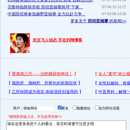
·
刘翔获英国田径大奖赛110米栏冠军 自称没想到
07-07-16 04:38
·
贝鲁特临阵前弃权 田径亚锦赛急寻“下家...
07-06-15 12:27
·
中国田径将参加越野亚锦赛 全力以赴力争...
07-03-08 14:26
更多关于
田径亚锦赛
的新闻>>
关注飞人动态 尽在刘翔博客
用户：
匿名
隐藏地址
设为辩论话题
*搜狗拼音输入法，中文处理专家>>