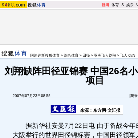
新闻
-
体育
-
S
-
娱乐
-
阿迪达斯搜狐体育
>
综合体育
>
田径
>
亚洲飞人刘翔
>
飞人动态
刘翔缺阵田径亚锦赛 中国26名小
项目
2007年07月23日08:55
[
我来
来源：东方网-文汇报
据新华社安曼7月22日电 由于备战今年
大阪举行的世界田径锦标赛，中国田径领军