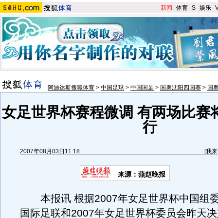
新闻
-
体育
-
S
-
娱乐
-
阿迪达斯搜狐体育
>
中国足球
>
中国国足
>
国奥沈阳四国赛
>
国
女足世界杯赛程微调 有两场比赛
行
2007年08月03日11:18
[
我来
来源：燕赵晚报
本报讯 根据2007年女足世界杯中国组
国际足联和2007年女足世界杯委员会昨天