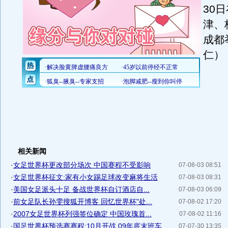
30
津、
成都
仁）
相关新闻
·
女足世界杯更改部分场次 中国赛程不受影响
07-08-03 08:51
·
女足世界杯征文:家有小女踢足球改变麻将生活
07-08-03 08:31
·
美国女足派头十足 备战世界杯自订酒店自...
07-08-03 06:09
·
前女足队长孙雯搜狐开博客 回忆世界杯"处...
07-08-02 17:20
·
2007女足世界杯列强签位确定 中国玫瑰首...
07-08-02 11:16
·
国足世界杯预选赛赛程:10月开战 09年底末班车
07-07-30 13:35