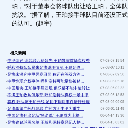
珀，“对于董事会将球队出让给王珀，全体
抗议。”据了解，王珀接手球队目前还没正
的认可。(赵宇)
相关新闻
·
中甲综述:谢菲联匹马领先 王珀导演首场弃权秀
07-08-07 19:54
·
呼和浩特队队员来足协说明情况 王珀始终...
07-08-07 10:11
·
足协未深究中甲罢赛丑闻 称还在等双方沟...
07-08-07 09:56
·
中甲惊现弃权事件 呼和浩特可能足协被勒...
07-08-06 05:18
·
中国足协:王珀接手属违规 俱乐部不能中途转让
07-08-06 02:22
·
不满王珀收购俱乐部 呼和浩特队弃权一场中甲
07-08-05 18:53
·
弃权!呼队与王珀开战 足协下周对事件进行处理
07-08-05 09:05
·
足协希望广药战曼联 广药方面中甲为重尚...
07-06-01 11:49
·
中国足协列出足坛"黑名单" 王珀成为上榜...
06-04-14 13:36
·
足协建赌球黑名单 王珀和佩特案经纪人榜...
06-04-13 03:02