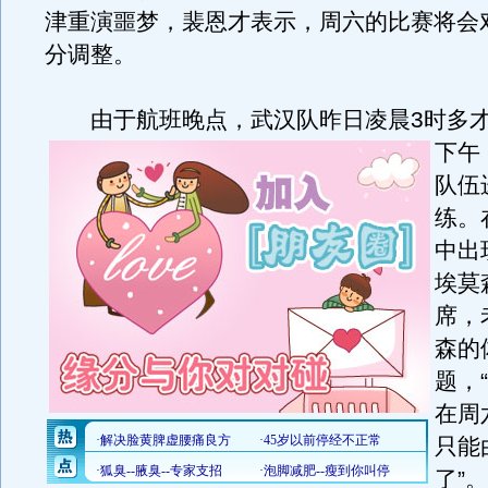
津重演噩梦，裴恩才表示，周六的比赛将会
分调整。
由于航班晚点，武汉队昨日凌晨3时多才
下午
队伍
练。
中出
埃莫
席，
森的
题，
在周
只能
了”