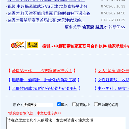
·
视频:中超揭幕战武汉VS天津 埃莫森扳平比分
07-03-03 16:33
·
裴恩才:打天津不能想着赢 已随时做好下课准备
07-03-02 14:50
·
裴恩才展望新赛季首场比赛 对天津武汉绝...
07-02-28 11:39
更多关于
埃莫森 裴恩才
的新闻>>
搜狐 - 中超联赛独家互联网合作伙伴 独家承建
用户：
匿名
隐藏地址
设为辩论话题
*搜狗拼音输入法，中文处理专家>>