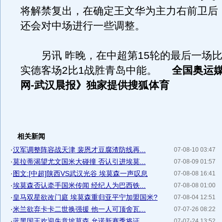
将解禁复出，在确定王文华为主力右前卫后
还会对中场进行一些调整。
另讯 昨晚，在中超第15轮的最后一场比
实德客场2比1战胜青岛中能。
全国奥运媒
网-武汉晨报》独家提供搜狐体育
相关新闻
·
汉军调整阵容战天津 裴恩才豆腐渣防线再...
07-08-10 03:47
·
莫拉蒂渴望尤文国米大碰撞 否认引进埃莫...
07-08-09 01:57
·
图文:[中超]陕西VS武汉光谷 埃莫森一声叹息
07-08-08 16:41
·
埃莫森否认牵手国米传闻 经纪人为巴西铁...
07-08-08 01:00
·
皇马双星欲改门庭 埃莫森重归亚平宁加盟国米?
07-08-04 12:51
·
米兰欲弃卡卡二世换强援 他一人可顶舍瓦...
07-07-26 08:22
·
蓝黑国王欢迎失意埃莫森 允诺新赛季将证...
07-07-24 13:52