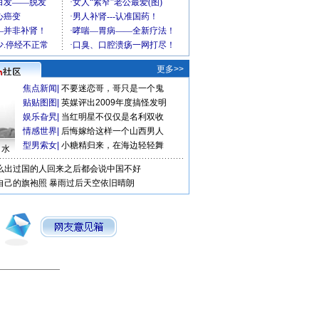
更多>>
焦点新闻
|
不要迷恋哥，哥只是一个鬼
贴贴图图
|
英媒评出2009年度搞怪发明
娱乐旮旯
|
当红明星不仅仅是名利双收
情感世界
|
后悔嫁给这样一个山西男人
型男索女
|
小糖精归来，在海边轻轻舞
口水
么出过国的人回来之后都会说中国不好
自己的旗袍照
暴雨过后天空依旧晴朗