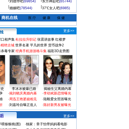
刘德华吧
(69854)
东方神起吧
(65744)
婚姻吧
(78544)
37℃女人吧
(6985)
商机在线
|
医 疗
健 康
保 健
更多>>
对口相声集
杜拉拉升职记
张震讲故事
红楼梦
-精绝古城
世界名著
平凡的世界
货币战争2
毒杀毒专家
经典手机游游格斗集
福彩3D走势图
情史
李冰冰被爆已婚
揭秘生父离婚内幕
孕
·
揭刘晓庆离婚内幕
·
李幼斌新恋情曝光
婚
·
周迅王艳婆媳相见
·
陆毅爱女照首曝光
折
·
刘嘉玲自曝正造人
·
陈好新男友被曝光
 后
更多>>
喂猕猴桃(图)
·
独家：章子怡带妈妈看电影