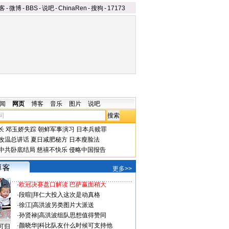
客
-
微博
-
BBS
-
说吧
-
ChinaRen
-
搜狗
-
17173
闻
网页
博客
音乐
图片
说吧
长
邓玉娇失踪
朝鲜军事演习
日本兵赎罪
改温总讲话
夏日减肥秘方
日本瘦脸法
中共卧底结局
慈禧不快乐
侵略中国报告
更多>>
·
欧冠决赛盘口解读 巴萨赢面稍大
·
段暄
|
拜仁大投入这次是动真格
·
徐江
|
高洪波另类图片大派送
·
孙贤禄
|
高洪波组队思想值得赞同
·
颜晓华
|
科比队友什么时候可支持他
可归