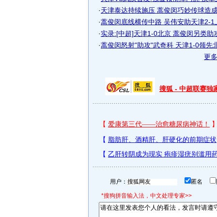
·
天津泰达持续施压 蒿俊闵巧妙传球造
·
蒿俊闵底线横传中路 吴伟安助天津2-
·
实录:[中超]天津1-0北京 蒿俊闵另类助攻.
·
蒿俊闵怒射"助攻"武奇科 天津1-0领先
更
搜狐 - 中超联赛
用户：
匿名
*搜狗拼音输入法，中文处理专家>>