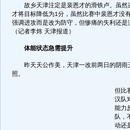
故乡天津注定是裴恩才的滑铁卢。虽然
才将目标降低为1分，虽然比赛中裴恩才没
强调进攻而是改为防守，但惨痛的失利还是
（记者李炜 天津报道）
体能状态急需提升
昨天天公作美，天津一改前两日的阴雨
照。
但比
汉队
能力
队，
动还