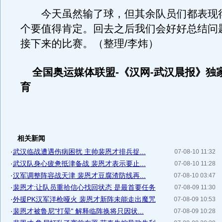
今天虽然输了球，但其余队员们都表现
个要值得肯定。回去之后我们会好好总结问
接下来的比赛。（整理/李炜）
全国奥运媒体联盟-《汉网-武汉晨报》独
育
相关新闻
·
武汉临战遭遇伤病困扰 主帅裴恩才排兵捉...
07-08-10 11:32
·
武汉队身心疲惫抵津备战 裴恩才表示要止...
07-08-10 11:28
·
汉军调整阵容战天津 裴恩才豆腐渣防线再...
07-08-10 03:47
·
裴恩才:让队员重拾信心找回状态 是最首要任务
07-08-09 11:30
·
外援PK汉军洋枪哑火 裴恩才新阵未能走出魔咒
07-08-09 10:53
·
裴恩才被鲁尼"打晕" 解释临阵换将只因状...
07-08-09 10:28