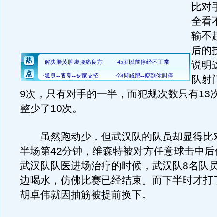
比对
全看
输不
后的
说明
队射
9次，只有对手的一半，而犯规次数只有13
整少了10次。
虽然跑动少，但武汉队的队员却显得比
半场第42分钟，维森特被对方任意球击中后
武汉队队医进场治疗的时候，武汉队8名队
边喝水，仿佛比赛已经结束。而下半时才打了
胡卓伟就因抽筋被提前换下。