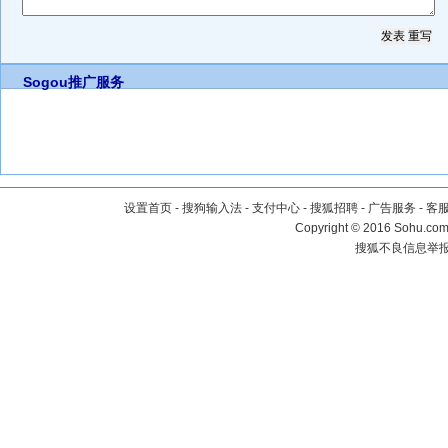
Sogou推广服务
设置首页
-
搜狗输入法
-
支付中心
-
搜狐招聘
-
广告服务
-
客
Copyright
©
2016 Sohu.com 
搜狐不良信息举