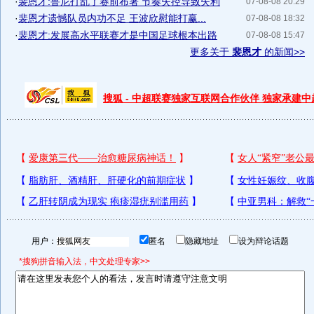
·
裴恩才:鲁尼打乱了赛前布署 节奏失控导致失利
07-08-08 20:29
·
裴恩才遗憾队员内功不足 王波欣慰能打赢...
07-08-08 18:32
·
裴恩才:发展高水平联赛才是中国足球根本出路
07-08-08 15:47
更多关于
裴恩才
的新闻>>
搜狐 - 中超联赛独家互联网合作伙伴 独家承建
用户：
匿名
隐藏地址
设为辩论话题
*搜狗拼音输入法，中文处理专家>>