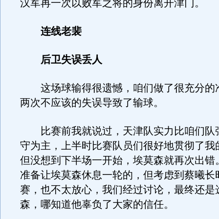
汉军再一次以败军之将的身份离开津门。
连线老裴
后卫失误丢人
这场球输得很遗憾，咱们做了很充分的
两次不应该的失误导致了输球。
比赛前我就说过，天津队实力比咱们队
守为主，上半时比赛队员们很好地贯彻了我
但没想到下半场一开始，埃莫森就再次出错
准备让埃莫森休息一轮的，但考虑到蔡曦长
赛，也不太放心，我们经过讨论，最终还是
森，哪知道他辜负了大家的信任。