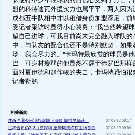
队使得不少年轻球员的自信心受到了打击，
盟的科特迪瓦外援实力也属平平，两人因为
成都五牛队相中才以租借身份加盟深足，前
受记者采访时显得小心翼翼：“我当然希望
望自己进球，可我目前尚未完全融入球队的
中，与队友的配合也还不是特别默契，如果
场，我会尽力的。”卡玛特最欣赏的球员是
巴，可身材瘦弱的他显然不属于德罗巴那样
面对夏伊德和赵作峻的夹击，卡玛特恐怕很
记者靳鹏
相关新闻
·
陕西浐灞今日迎战深圳上清饮 期待主场获...
07-08-12 08:17
·
主将告负仍3-2力克深圳 重庆康德终获主场首胜
07-08-09 09:54