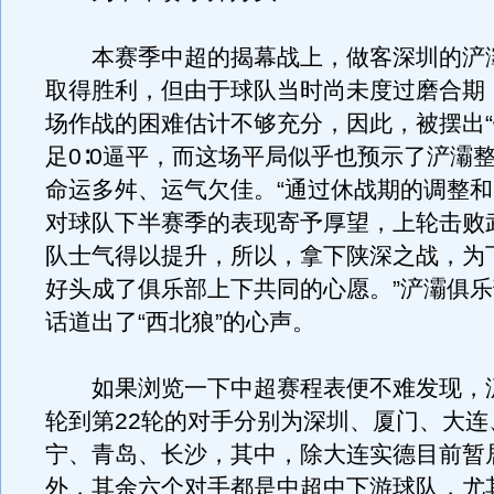
本赛季中超的揭幕战上，做客深圳的浐
取得胜利，但由于球队当时尚未度过磨合期
场作战的困难估计不够充分，因此，被摆出“
足0∶0逼平，而这场平局似乎也预示了浐灞
命运多舛、运气欠佳。“通过休战期的调整
对球队下半赛季的表现寄予厚望，上轮击败
队士气得以提升，所以，拿下陕深之战，为
好头成了俱乐部上下共同的心愿。”浐灞俱
话道出了“西北狼”的心声。
如果浏览一下中超赛程表便不难发现，浐
轮到第22轮的对手分别为深圳、厦门、大连
宁、青岛、长沙，其中，除大连实德目前暂
外，其余六个对手都是中超中下游球队，尤