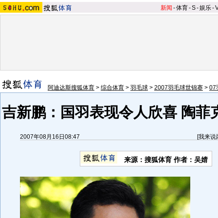
新闻
-
体育
-
S
-
娱乐
-
阿迪达斯搜狐体育
>
综合体育
>
羽毛球
>
2007羽毛球世锦赛
>
0
吉新鹏：国羽表现令人欣喜 陶菲
2007年08月16日08:47
[
我来说
来源：搜狐体育 作者：吴婧