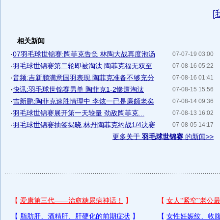
[
相关新闻
·
07羽毛球世锦赛:陶菲克告负 林陶大战再度泡汤
07-07-19 03:00
·
羽毛球世锦赛第二轮即被淘汰 陶菲克福无双至
07-08-16 05:22
·
音频:吉新鹏满意国羽表现 陶菲克准备不够充分
07-08-16 01:41
·
快讯:羽毛球世锦赛男单 陶菲克1-2惨遭淘汰
07-08-15 15:56
·
吉新鹏:陶菲克速胜情理中 李炫一已是廉颇老矣
07-08-14 09:36
·
羽毛球世锦赛展开第一天较量 劲敌陶菲克...
07-08-13 16:02
·
羽毛球世锦赛抽签揭晓 林丹陶菲克约战1/4决赛
07-08-05 14:17
更多关于
羽毛球世锦赛
的新闻>>