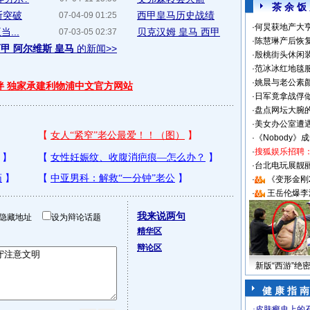
茶 余 饭
斯突破
西甲皇马历史战绩
07-04-09 01:25
·
何炅获地产大亨
...
贝克汉姆 皇马 西甲
07-03-05 02:37
·
陈慧琳产后恢复
甲 阿尔维斯 皇马
的新闻>>
·
殷桃街头休闲装
·
范冰冰红地毯
·
姚晨与老公素
伴 独家承建利物浦中文官方网站
·
日军竟拿战俘
·
盘点网坛大腕
·
美女办公室遭
·
《Nobody》
·
搜狐娱乐招聘
·
台北电玩展靓丽S
·
《变形金刚
·
王岳伦爆李
我来说两句
隐藏地址
设为辩论话题
精华区
辩论区
新版“西游”绝
健 康 指 南