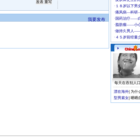
我要发布
每天在吞别人
漂在海外
|
为什
型男索女
|
晒晒