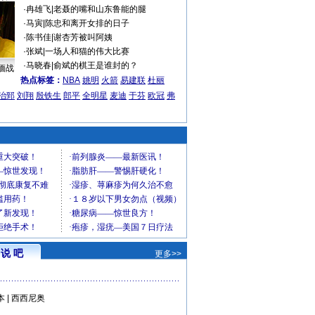
·
冉雄飞
|
老聂的嘴和山东鲁能的腿
·
马寅
|
陈忠和离开女排的日子
·
陈书佳
|
谢杏芳被叫阿姨
·
张斌
|
一场人和猫的伟大比赛
·
马晓春
|
俞斌的棋王是谁封的？
缅战
热点标签：
NBA
姚明
火箭
易建联
杜丽
治郅
刘翔
殷铁生
郎平
全明星
麦迪
于芬
欧冠
弗
说 吧
更多>>
本
|
西西尼奥