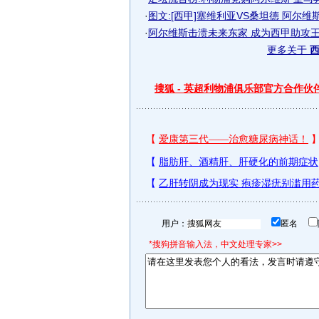
·
图文:[西甲]塞维利亚VS桑坦德 阿尔维
·
阿尔维斯击溃未来东家 成为西甲助攻王当
更多关于
西
搜狐 - 英超利物浦俱乐部官方合作伙
用户：
匿名
*搜狗拼音输入法，中文处理专家>>