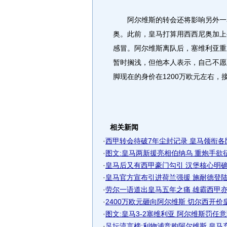
阿尔维斯的转会还将影响另外一名
奥。此前，皇马打算用西西尼奥加上
感冒。阿尔维斯离队后，塞维利亚重
暂时搁浅，但他本人表示，自己不愿
脚现在的身价在1200万欧元左右，
相关新闻
·
西甲转会待破7年尘封记录 皇马领衔各队砸
·
图文:皇马两新援亮相伯纳乌 重炮手欲
·
皇马后又有西甲豪门勾引 汉堡核心明确称
·
皇马官方宣布引进荷兰强援 施耐德登陆西
·
劳尔一语道出皇马五年之痛 雄霸西甲亦难
·
2400万欧元砸向阿尔维斯 切尔西开价皇马
·
图文:皇马3-2塞维利亚 阿尔维斯罚任
·
足坛流言榜:利物浦竞购阿尔维斯 皇马