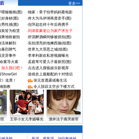
 后
更多>>
喂猕猴桃(图)
·
独家：章子怡带妈妈看电影
好身材(图)
·
佟大为马伊琍再度牵手(图)
秀性感(图)
·
倪萍赵忠祥十年后再携手
服装皆为租赁
·
刘涛富豪老公为家产求生子
颜乘地铁被拍
·
舒淇醉酒瞬间惨被抓拍(图)
做活体解剖
·
实拍漂亮的地摊西施(组图)
的暴烈脾气
·
世界九大罪恶之城(组图)
遇灵异事件
·
李孝利新欢私密视频曝光
成命案导火索
·
孟庭苇可爱儿子最新照(图)
：加入我们吧！
·
点击进入搜狐娱乐影视库
howGirl
·
游戏史上最般配的十对情侣
2》送票！
·
张元首透露戒毒生活
湘胎教
·
令人惊叹太空步下楼方式
密照
王菲小女儿李嫣曝光
酒井法子痛哭谢罪