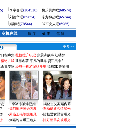
5)
李宇春吧
(104510)
快乐男声吧
(68574)
刘德华吧
(69854)
东方神起吧
(65744)
婚姻吧
(78544)
37℃女人吧
(6985)
商机在线
|
医 疗
健 康
保 健
更多>>
对口相声集
杜拉拉升职记
张震讲故事
红楼梦
-精绝古城
世界名著
平凡的世界
货币战争2
毒杀毒专家
经典手机游游格斗集
福彩3D走势图
情史
李冰冰被爆已婚
揭秘生父离婚内幕
孕
·
揭刘晓庆离婚内幕
·
李幼斌新恋情曝光
婚
·
周迅王艳婆媳相见
·
陆毅爱女照首曝光
折
·
刘嘉玲自曝正造人
·
陈好新男友被曝光