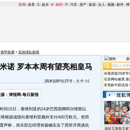
新闻
-
体育
-
S
-
娱乐
-
V
-
财经
-
IT
-
汽车
-
房产
-
家居
-
女人
-
视频
-
邮件
-
博
>
西甲联赛
>
其他球队新闻
新
米诺 罗本本周有望亮相皇马
央视质疑29岁市
石首网站被黑
篡
[
我来说两句
] [字号：
大
中
小
]
宋美龄牛奶洗澡
来源：津报网-每日新报
间15日，塞维利亚的24岁巴西国脚阿尔维斯以
还将根据成绩向塞维利亚额外支付400万欧元。然而
置声称，俱乐部总经理肯扬确实去了西班牙商谈此
福娃五胞胎无家