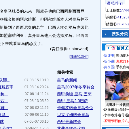
说 吧 排 行
上证指数
(7744
皇马球员的未来，那就是他的巴西同胞西西尼
苏醒吧
(41523)
些现金换购阿尔维斯，但阿尔维斯本人对皇马并不
贴图吧
(68789)
新提到了西西尼奥的名字，巴西人转会罗马也因此
搜狐分类
加盟塞维利亚，离开皇马他只会选择罗马。巴西国
接下来就看皇马的态度了。
(责任编辑：starwind)
·
听评书
|
郭德纲
[
我来说两句
]
·
听小说
|
鬼吹灯1
·
共享区
|
手机病
相关搜索
...
皇马的新闻
07-08-15 10:10
征服西甲
皇马2007年冬季转会
07-08-14 20:24
...
西甲前瞻 皇马 巴萨
07-08-14 11:24
...
西甲 皇马2 0巴萨
07-08-13 05:30
揭田壮壮徐帆
...
卡佩罗转会皇马价位
07-08-02 11:56
·
赵薇被爆已经怀
...
贝克汉姆转会皇马
07-06-06 11:10
·
李宇春爆遭母逼
·
圣诞节明信片八
意球
西甲最新转会
07-05-07 06:10
弃劳尔?
艾弗森转会火箭
07-04-11 15:56