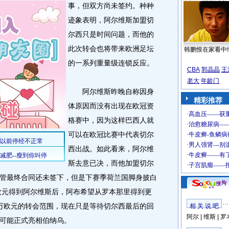
事，但双方尚未签约。
种种
迹象表明，阿尔维斯加盟切
尔西只是时间问题，而他的
此次转会也将带来欧洲足坛
韩鹏恨在家看中
的一系列重量级连锁反应。
CBA
郭晶晶
王
老大
年龄门
阿尔维斯昨晚自称因身
精彩推荐
体原因而没有出现在欧冠资
格赛中，因为这样巴西人就
可以在欧冠比赛中代表切尔
西出战。如此看来，阿尔维
斯去意已决，而他加盟切尔
管最终合同还未签下，但是下赛季荷兰国脚身披白
万欧元得到阿尔维斯后，阿布希望从罗本那里得到更
00万欧元的转会范围，现在只是等待切尔西最后的回
相 关 说 吧
阿尔
|
维斯
|
罗
可能正式亮相伯纳乌。