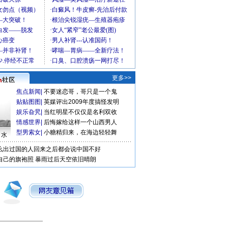
更多>>
焦点新闻
|
不要迷恋哥，哥只是一个鬼
贴贴图图
|
英媒评出2009年度搞怪发明
娱乐旮旯
|
当红明星不仅仅是名利双收
情感世界
|
后悔嫁给这样一个山西男人
型男索女
|
小糖精归来，在海边轻轻舞
口水
么出过国的人回来之后都会说中国不好
自己的旗袍照
暴雨过后天空依旧晴朗