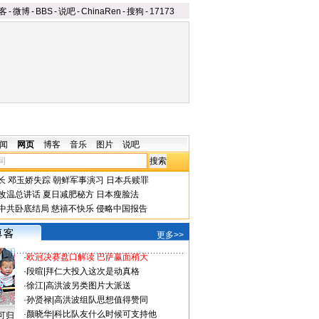
客
-
微博
-
BBS
-
说吧
-
ChinaRen
-
搜狗
-
17173
闻
网页
博客
音乐
图片
说吧
长
邓玉娇失踪
朝鲜军事演习
日本兵赎罪
改温总讲话
夏日减肥秘方
日本瘦脸法
中共卧底结局
慈禧不快乐
侵略中国报告
更多>>
·
欧冠决赛盘口解读 巴萨赢面稍大
·
段暄
|
拜仁大投入这次是动真格
·
徐江
|
高洪波另类图片大派送
·
孙贤禄
|
高洪波组队思想值得赞同
·
颜晓华
|
科比队友什么时候可支持他
可归