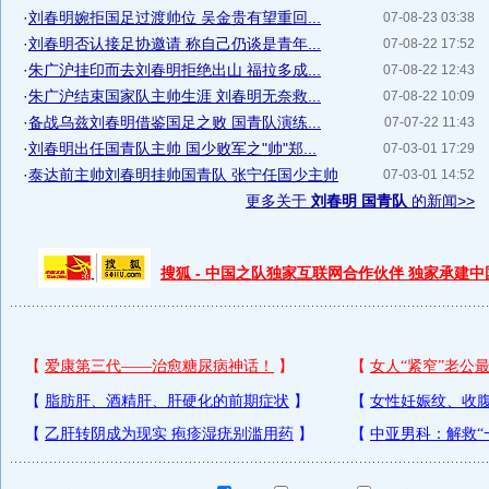
·
刘春明婉拒国足过渡帅位 吴金贵有望重回...
07-08-23 03:38
·
刘春明否认接足协邀请 称自己仍谈是青年...
07-08-22 17:52
·
朱广沪挂印而去刘春明拒绝出山 福拉多成...
07-08-22 12:43
·
朱广沪结束国家队主帅生涯 刘春明无奈救...
07-08-22 10:09
·
备战乌兹刘春明借鉴国足之败 国青队演练...
07-07-22 11:43
·
刘春明出任国青队主帅 国少败军之"帅"郑...
07-03-01 17:29
·
泰达前主帅刘春明挂帅国青队 张宁任国少主帅
07-03-01 14:52
更多关于
刘春明 国青队
的新闻>>
搜狐 - 中国之队独家互联网合作伙伴 独家承建