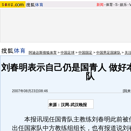
新闻
-
体育
-
S
-
娱乐
-
阿迪达斯搜狐体育
>
中国足球
>
中国国足
>
中国男足国家队
>
关
刘春明表示自己仍是国青人 做好
队
2007年08月23日08:46
[
我来
来源：汉网-武汉晚报
本报讯现任国青队主教练刘春明此前被
出任国家队中方教练组组长，也有报道说刘