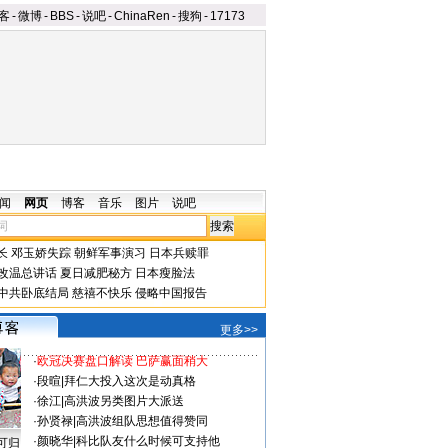
客
-
微博
-
BBS
-
说吧
-
ChinaRen
-
搜狗
-
17173
闻
网页
博客
音乐
图片
说吧
长
邓玉娇失踪
朝鲜军事演习
日本兵赎罪
改温总讲话
夏日减肥秘方
日本瘦脸法
中共卧底结局
慈禧不快乐
侵略中国报告
更多>>
·
欧冠决赛盘口解读 巴萨赢面稍大
·
段暄
|
拜仁大投入这次是动真格
·
徐江
|
高洪波另类图片大派送
·
孙贤禄
|
高洪波组队思想值得赞同
·
颜晓华
|
科比队友什么时候可支持他
可归