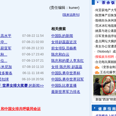
茶 余 饭
(责任编辑：kuner)
·
何炅获地产大亨
[
我来说两句
]
·
陈慧琳产后恢复
·
殷桃街头休闲装
·
范冰冰红地毯
相关搜索
·
姚晨与老公素
提高水平
中国队的新闻
07-08-22 11:54
·
日军竟拿战俘
·
盘点网坛大腕
...
女排赵蕊蕊近况
07-08-21 02:00
·
美女办公室遭
巴获亚军
前女排队员杨希
07-08-20 12:33
·
《Nobody》
...
陈忠和白云
07-08-17 23:40
·
搜狐娱乐招聘
...
陈忠和的爱人李东红
07-08-13 07:21
·
台北电玩展靓丽S
多米尼加
女排 陈忠和 赵蕊蕊
07-08-10 11:10
·
《变形金刚
·
王岳伦爆李
波多黎各
中国队勇夺世界杯
06-11-11 18:46
昊扣球
中国队勇夺世界冠军
06-10-18 20:56
于
世界女排大奖赛
的新闻>>
中国队比赛直播
最新世界军力排名
新版“西游”绝
 和中国女排共呼吸同命运
健 康 指 南