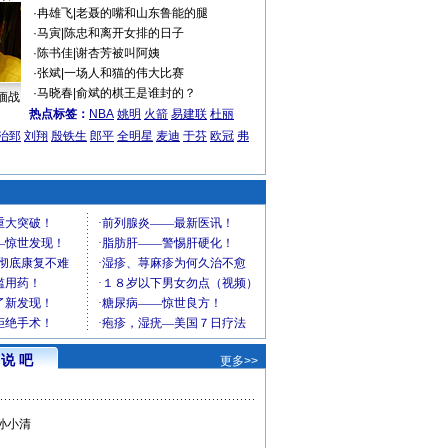
·
冉雄飞
|
老聂的嘴和山东鲁能的腿
·
马寅
|
陈忠和离开女排的日子
·
陈书佳
|
谢杏芳被叫阿姨
·
张斌
|
一场人和猫的伟大比赛
·
马晓春
|
俞斌的棋王是谁封的？
缅战
热点标签：
NBA
姚明
火箭
易建联
杜丽
治郅
刘翔
殷铁生
郎平
全明星
麦迪
于芬
欧冠
弗
说 吧
更多>>
孙小清