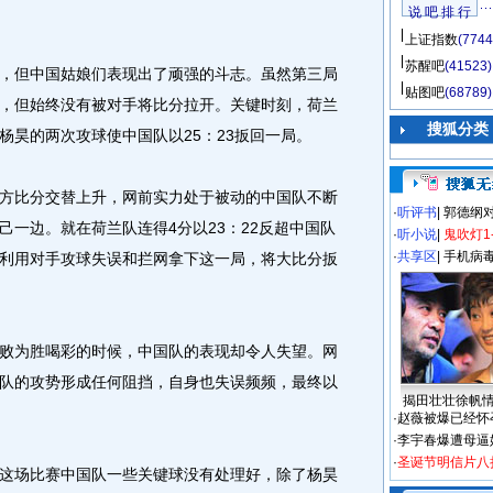
说 吧 排 行
上证指数
(7744
苏醒吧
(41523)
但中国姑娘们表现出了顽强的斗志。虽然第三局
贴图吧
(68789)
，但始终没有被对手将比分拉开。关键时刻，荷兰
搜狐分类
杨昊的两次攻球使中国队以25：23扳回一局。
比分交替上升，网前实力处于被动的中国队不断
·
听评书
|
郭德纲
己一边。就在荷兰队连得4分以23：22反超中国队
·
听小说
|
鬼吹灯1
·
共享区
|
手机病
利用对手攻球失误和拦网拿下这一局，将大比分扳
为胜喝彩的时候，中国队的表现却令人失望。网
队的攻势形成任何阻挡，自身也失误频频，最终以
揭田壮壮徐帆
·
赵薇被爆已经怀
·
李宇春爆遭母逼
·
圣诞节明信片八
场比赛中国队一些关键球没有处理好，除了杨昊