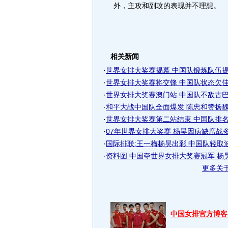
外，主攻和副攻的表现并不理想。
相关新闻
·
世界女排大奖赛揭幕 中国队锻炼队伍
·
世界女排大奖赛将交锋 中国队状态欠佳夺
·
世界女排大奖赛澳门站 中国队不敌古
·
和平大战中国队全面爆发 陈忠和赞扬魏秋
·
世界女排大奖赛第二站结束 中国队排名位
·
07年世界女排大奖赛 杨昊因病缺席战
·
国际排联:王一梅杨昊出彩 中国队轻取
·
资料图:中国夺世界女排大奖赛冠军 杨
更多关
中国女排官方博客