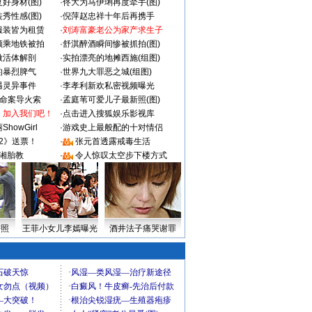
好身材(图)
·
佟大为马伊琍再度牵手(图)
秀性感(图)
·
倪萍赵忠祥十年后再携手
服装皆为租赁
·
刘涛富豪老公为家产求生子
颜乘地铁被拍
·
舒淇醉酒瞬间惨被抓拍(图)
做活体解剖
·
实拍漂亮的地摊西施(组图)
的暴烈脾气
·
世界九大罪恶之城(组图)
遇灵异事件
·
李孝利新欢私密视频曝光
成命案导火索
·
孟庭苇可爱儿子最新照(图)
：加入我们吧！
·
点击进入搜狐娱乐影视库
howGirl
·
游戏史上最般配的十对情侣
2》送票！
·
张元首透露戒毒生活
湘胎教
·
令人惊叹太空步下楼方式
密照
王菲小女儿李嫣曝光
酒井法子痛哭谢罪