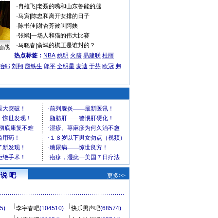
·
冉雄飞
|
老聂的嘴和山东鲁能的腿
·
马寅
|
陈忠和离开女排的日子
·
陈书佳
|
谢杏芳被叫阿姨
·
张斌
|
一场人和猫的伟大比赛
·
马晓春
|
俞斌的棋王是谁封的？
缅战
热点标签：
NBA
姚明
火箭
易建联
杜丽
治郅
刘翔
殷铁生
郎平
全明星
麦迪
于芬
欧冠
弗
说 吧
更多>>
5)
李宇春吧
(104510)
快乐男声吧
(68574)