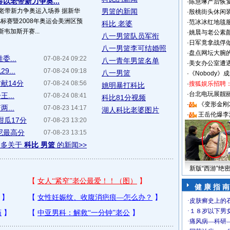
以老带新力争奥...
·
陈慧琳产后恢复
老带新力争奥运入场券 据新华
男篮的新闻
·
殷桃街头休闲装
锦标赛暨2008年奥运会美洲区预
·
范冰冰红地毯
科比 老婆
韦加斯开赛...
·
姚晨与老公素
八一男篮队员军衔
·
日军竟拿战俘
八一男篮李可结婚照
·
盘点网坛大腕
...
07-08-24 09:22
八一青年男篮名单
·
美女办公室遭
...
07-08-24 09:18
八一男篮
·
《Nobody》
献14分
07-08-24 08:56
·
搜狐娱乐招聘
姚明暴打科比
·
台北电玩展靓丽S
...
07-08-24 08:41
科比81分视频
·
《变形金刚
...
07-08-23 14:17
湖人科比老婆图片
·
王岳伦爆李
甜瓜17分
07-08-23 13:20
尼最高分
07-08-23 13:15
更多关于
科比 男篮
的新闻>>
新版“西游”绝
健 康 指 南