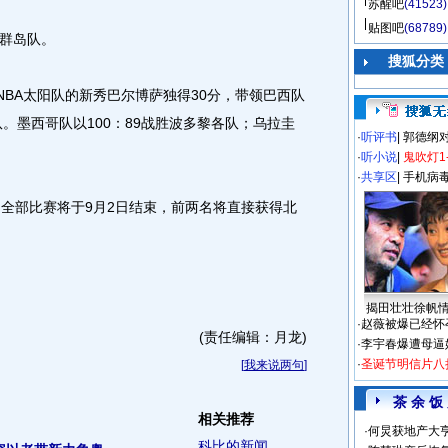
苏醒吧
(41523)
贴图吧
(68789)
群岛队。
搜狐分类
BA太阳队的新秀巴尔博萨独得30分，带领巴西队
队。墨西哥队以100：89战胜波多黎各队；乌拉圭
·
听评书
|
郭德纲
·
听小说
|
鬼吹灯1
·
共享区
|
手机病
全部比赛将于9月2日结束，前两名将直接获得北
揭田壮壮徐帆
·
赵薇被爆已经怀
(责任编辑：月龙)
·
李宇春爆遭母逼
·
圣诞节明信片八
[
我来说两句
]
茶 余 饭
相关推荐
·
何炅获地产大亨
科比的新闻