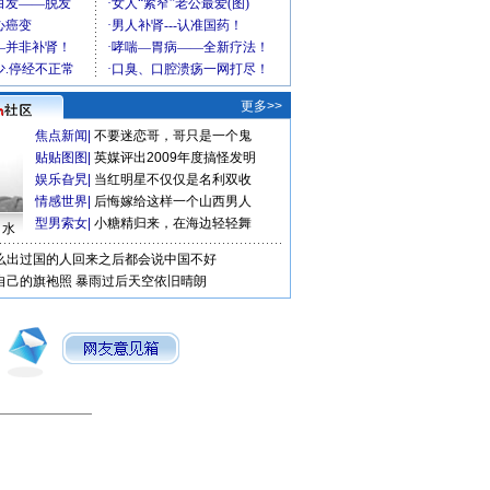
更多>>
焦点新闻
|
不要迷恋哥，哥只是一个鬼
贴贴图图
|
英媒评出2009年度搞怪发明
娱乐旮旯
|
当红明星不仅仅是名利双收
情感世界
|
后悔嫁给这样一个山西男人
型男索女
|
小糖精归来，在海边轻轻舞
口水
么出过国的人回来之后都会说中国不好
自己的旗袍照
暴雨过后天空依旧晴朗