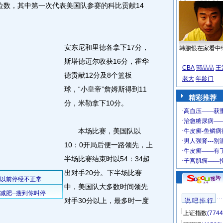
数，其中第一次代表美国队参赛的科比贡献14
安东尼和里德各拿下17分，
韩鹏恨在家看中
斯塔德迈尔收获16分，霍华
CBA
郭晶晶
王
德贡献12分及8个篮板
老大
年龄门
球，“小皇帝”詹姆斯得到11
精彩推荐
分，米勒拿下10分。
本场比赛，美国队以
10：0开局后便一路领先，上
半场比赛结束时以54：34超
出对手20分。下半场比赛
中，美国队大多数时间领先
对手30分以上，最多时一度
说 吧 排 行
上证指数
(7744