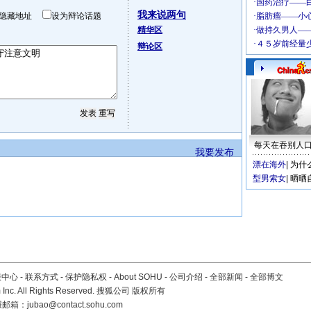
我来说两句
隐藏地址
设为辩论话题
精华区
辩论区
每天在吞别人
我要发布
漂在海外
|
为什
型男索女
|
晒晒
服中心
-
联系方式
-
保护隐私权
-
About SOHU
-
公司介绍
-
全部新闻
-
全部博文
Inc. All Rights Reserved. 搜狐公司
版权所有
报邮箱：
jubao@contact.sohu.com