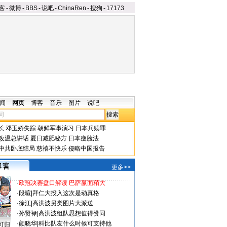
客
-
微博
-
BBS
-
说吧
-
ChinaRen
-
搜狗
-
17173
闻
网页
博客
音乐
图片
说吧
长
邓玉娇失踪
朝鲜军事演习
日本兵赎罪
改温总讲话
夏日减肥秘方
日本瘦脸法
中共卧底结局
慈禧不快乐
侵略中国报告
更多>>
·
欧冠决赛盘口解读 巴萨赢面稍大
·
段暄
|
拜仁大投入这次是动真格
·
徐江
|
高洪波另类图片大派送
·
孙贤禄
|
高洪波组队思想值得赞同
·
颜晓华
|
科比队友什么时候可支持他
可归