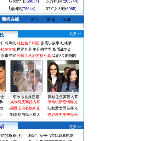
刘德华吧
(69854)
东方神起吧
(65744)
婚姻吧
(78544)
37℃女人吧
(6985)
商机在线
|
医 疗
健 康
保 健
更多>>
对口相声集
杜拉拉升职记
张震讲故事
红楼梦
-精绝古城
世界名著
平凡的世界
货币战争2
毒杀毒专家
经典手机游游格斗集
福彩3D走势图
情史
李冰冰被爆已婚
揭秘生父离婚内幕
孕
·
揭刘晓庆离婚内幕
·
李幼斌新恋情曝光
婚
·
周迅王艳婆媳相见
·
陆毅爱女照首曝光
折
·
刘嘉玲自曝正造人
·
陈好新男友被曝光
 后
更多>>
喂猕猴桃(图)
·
独家：章子怡带妈妈看电影