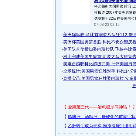
科比领衔美国男篮 阵容
科比领衔美国男篮 阵容以
社报道 2007年美洲男篮
选赛将于22日在美国的拉斯
07-08-23 02:19
·
美洲锦标赛-科比首演梦八队狂112-69胜委
·
美洲杯美国男篮首胜 科比不负众望庆祝29
·
美国队首仗横扫委内瑞拉队 飞侠科比贡
·
科比完成美国男篮首演 梦之队大胜宣告王
·
美电台感叹科比超级完美 批评美国男篮两
·
全场统计:美国男篮狂胜对手 科比14分
·
直播实录:美国男篮狂胜委内瑞拉 安东