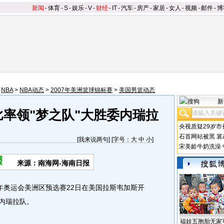
新闻
-
体育
-
S
-
娱乐
-
V
-
财经
-
IT
-
汽车
-
房产
-
家居
-
女人
-
视频
-
邮件
-
博
>
NBA
>
NBA动态
>
2007年美洲篮球锦标赛
>
美国男篮动态
新
比率领"梦之队"大胜委内瑞拉
央视质疑29岁市
石首网站被黑
篡
[
我来说两句
] [字号：
大
中
小
]
宋美龄牛奶洗澡
来源：南海网-海南日报
年奥运会美洲区预选赛22日在美国拉斯韦加斯开
委内瑞拉队。
福娃五胞胎无家