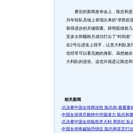
赛后的新闻发布会上，陈忠和是笑
兴年轻队员场上表现出来的“求胜欲
获得进步的关键因素。薛明延续前几
至多次和魏秋月成功打出了“时间差
在2号位进攻上得手，让意大利队发
也经常可以看见她的身影。虽然她全
大利队的进攻。这也许就是让陈忠和
相关新闻
·
总决赛中国女排两连胜 陈忠和:最重要
·
中国女排弹尽粮绝中挖掘潜力 陈忠和赛后
·
总决赛中国女排险胜意大利 周苏红:队
·
中国女排终破除恐惧症 陈忠和笑言打出忘