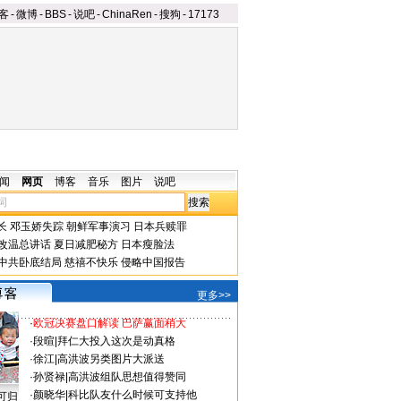
客
-
微博
-
BBS
-
说吧
-
ChinaRen
-
搜狗
-
17173
闻
网页
博客
音乐
图片
说吧
长
邓玉娇失踪
朝鲜军事演习
日本兵赎罪
改温总讲话
夏日减肥秘方
日本瘦脸法
中共卧底结局
慈禧不快乐
侵略中国报告
更多>>
·
欧冠决赛盘口解读 巴萨赢面稍大
·
段暄
|
拜仁大投入这次是动真格
·
徐江
|
高洪波另类图片大派送
·
孙贤禄
|
高洪波组队思想值得赞同
·
颜晓华
|
科比队友什么时候可支持他
可归