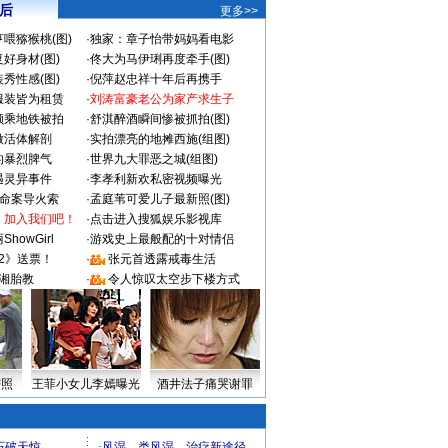
 后
更多>>
喂猕猴桃(图)
·
独家：章子怡带妈妈看电影
好身材(图)
·
佟大为马伊琍再度牵手(图)
秀性感(图)
·
倪萍赵忠祥十年后再携手
服装皆为租赁
·
刘涛富豪老公为家产求生子
颜乘地铁被拍
·
舒淇醉酒瞬间惨被抓拍(图)
做活体解剖
·
实拍漂亮的地摊西施(组图)
的暴烈脾气
·
世界九大罪恶之城(组图)
遇灵异事件
·
李孝利新欢私密视频曝光
成命案导火索
·
孟庭苇可爱儿子最新照(图)
：加入我们吧！
·
点击进入搜狐娱乐影视库
howGirl
·
游戏史上最般配的十对情侣
2》送票！
·
张元首透露戒毒生活
湘胎教
·
令人惊叹太空步下楼方式
密照
王菲小女儿李嫣曝光
酒井法子痛哭谢罪