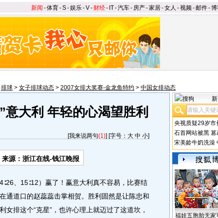
新闻
-
体育
-
S
-
娱乐
-
V
-
财经
-
IT
-
汽车
-
房产
-
家居
-
女人
-
视频
-
邮件
-
博
>
排球
>
女子排球动态
>
2007女排大奖赛-金龙鱼特约
>
中国女排动态
新
”意大利 年轻的心渴望胜利
央视质疑29岁市
石首网站被黑
篡
[
我来说两句
(1)
] [字号：
大
中
小
]
宋美龄牛奶洗澡
来源：浙江在线-钱江晚报
2、24∶26、15∶12）赢了！赢意大利真不容易，比赛结
在通道口的赵蕊蕊击掌相贺。胜利固然是让陈忠和
利女排这个“克星”，也许心理上就迈过了这道坎，
福娃五胞胎无家