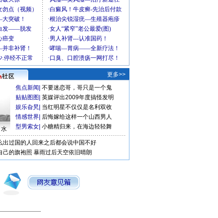
更多>>
焦点新闻
|
不要迷恋哥，哥只是一个鬼
贴贴图图
|
英媒评出2009年度搞怪发明
娱乐旮旯
|
当红明星不仅仅是名利双收
情感世界
|
后悔嫁给这样一个山西男人
型男索女
|
小糖精归来，在海边轻轻舞
口水
么出过国的人回来之后都会说中国不好
自己的旗袍照
暴雨过后天空依旧晴朗