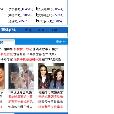
5)
李宇春吧
(104510)
快乐男声吧
(68574)
刘德华吧
(69854)
东方神起吧
(65744)
婚姻吧
(78544)
37℃女人吧
(6985)
商机在线
|
医 疗
健 康
保 健
更多>>
对口相声集
杜拉拉升职记
张震讲故事
红楼梦
-精绝古城
世界名著
平凡的世界
货币战争2
毒杀毒专家
经典手机游游格斗集
福彩3D走势图
情史
李冰冰被爆已婚
揭秘生父离婚内幕
孕
·
揭刘晓庆离婚内幕
·
李幼斌新恋情曝光
婚
·
周迅王艳婆媳相见
·
陆毅爱女照首曝光
折
·
刘嘉玲自曝正造人
·
陈好新男友被曝光