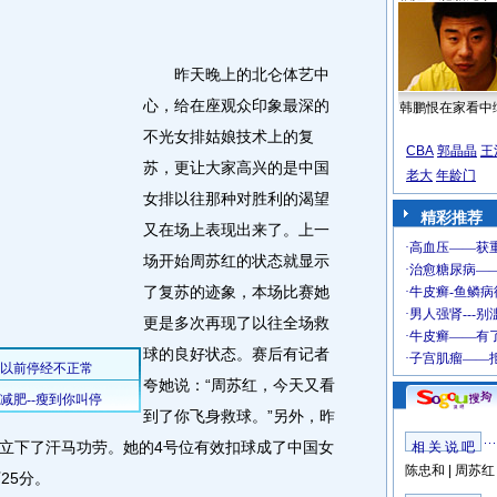
昨天晚上的北仑体艺中
心，给在座观众印象最深的
韩鹏恨在家看中
不光女排姑娘技术上的复
CBA
郭晶晶
王
苏，更让大家高兴的是中国
老大
年龄门
女排以往那种对胜利的渴望
精彩推荐
又在场上表现出来了。上一
场开始周苏红的状态就显示
了复苏的迹象，本场比赛她
更是多次再现了以往全场救
球的良好状态。赛后有记者
夸她说：“周苏红，今天又看
到了你飞身救球。”另外，昨
立下了汗马功劳。她的4号位有效扣球成了中国女
相 关 说 吧
陈忠和
|
周苏红
25分。