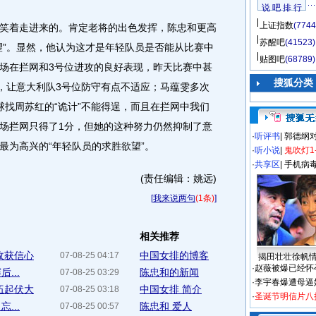
说 吧 排 行
上证指数
(7744
着走进来的。肯定老将的出色发挥，陈忠和更高
苏醒吧
(41523)
望”。显然，他认为这才是年轻队员是否能从比赛中
贴图吧
(68789)
场在拦网和3号位进攻的良好表现，昨天比赛中甚
搜狐分类
”，让意大利队3号位防守有点不适应；马蕴雯多次
球找周苏红的“诡计”不能得逞，而且在拦网中我们
场拦网只得了1分，但她的这种努力仍然抑制了意
·
听评书
|
郭德纲
最为高兴的“年轻队员的求胜欲望”。
·
听小说
|
鬼吹灯1
·
共享区
|
手机病
(责任编辑：姚远)
[
我来说两句
(1条)
]
相关推荐
收获信心
中国女排的博客
07-08-25 04:17
揭田壮壮徐帆
·
赵薇被爆已经怀
...
陈忠和的新闻
07-08-25 03:29
·
李宇春爆遭母逼
伍起伏大
中国女排 简介
07-08-25 03:18
·
圣诞节明信片八
...
陈忠和 爱人
07-08-25 00:57