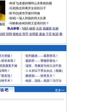
·
冉雄飞
|
老聂的嘴和山东鲁能的腿
·
马寅
|
陈忠和离开女排的日子
·
陈书佳
|
谢杏芳被叫阿姨
·
张斌
|
一场人和猫的伟大比赛
·
马晓春
|
俞斌的棋王是谁封的？
缅战
热点标签：
NBA
姚明
火箭
易建联
杜丽
治郅
刘翔
殷铁生
郎平
全明星
麦迪
于芬
欧冠
弗
说 吧
更多>>