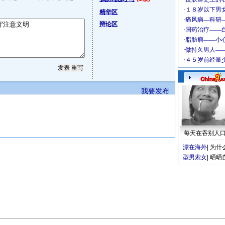
精华区
辩论区
我要发布
每天在吞别人
漂在海外
|
为什
型男索女
|
晒晒