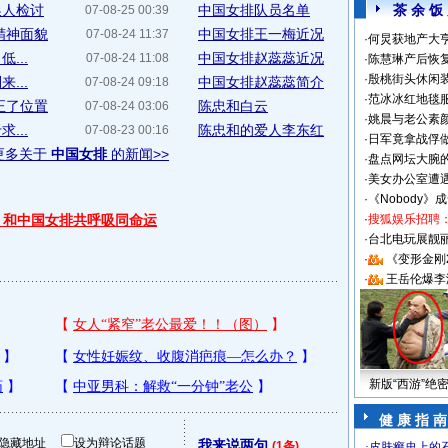
换人检讨
中国女排队员名单
茶 余 饭
07-08-25 00:39
精神面貌
中国女排王一梅近况
07-08-24 11:37
·
何炅获地产大亨
...
中国女排赵蕊蕊近况
07-08-24 11:08
·
陈慧琳产后恢复
·
殷桃街头休闲装
...
中国女排赵蕊蕊简介
07-08-24 09:18
·
范冰冰红地毯
正了位置
陈忠和白云
07-08-24 03:06
·
姚晨与老公素
...
陈忠和的爱人李东红
07-08-23 00:16
·
日军竟拿战俘
更多关于
中国女排
的新闻>>
·
盘点网坛大腕
·
美女办公室遭
·
《Nobody》
 和中国女排共呼吸同命运
·
搜狐娱乐招聘
·
台北电玩展靓丽S
·
《变形金刚
·
王岳伦爆李
新版“西游”绝
健 康 指 南
隐藏地址
设为辩论话题
我来说两句
(1条)