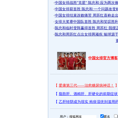
·
中国女排战胜"克星" 陈忠和:应为两次
·
中国女排获首胜 陈忠和:一个问题改变
·
中国女排结束连败痛苦 周苏红喜称走出低
·
女排大奖赛中国队首胜 陈忠和笑叹胜利来
·
陈忠和临时变阵赢得首胜 周苏红:我摆
·
陈忠和周苏红点出女排两顽疾 输球源于求
中国女排官方博客
用户：
匿名