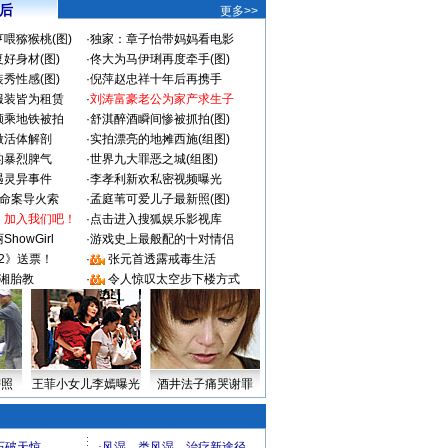
 后
更多>>
喂猕猴桃(图)
·
独家：章子怡带妈妈看电影
好身材(图)
·
佟大为马伊琍再度牵手(图)
秀性感(图)
·
倪萍赵忠祥十年后再携手
服装皆为租赁
·
刘涛富豪老公为家产求生子
颜乘地铁被拍
·
舒淇醉酒瞬间惨被抓拍(图)
做活体解剖
·
实拍漂亮的地摊西施(组图)
的暴烈脾气
·
世界九大罪恶之城(组图)
遇灵异事件
·
李孝利新欢私密视频曝光
成命案导火索
·
孟庭苇可爱儿子最新照(图)
：加入我们吧！
·
点击进入搜狐娱乐影视库
howGirl
·
游戏史上最般配的十对情侣
2》送票！
·
张元首透露戒毒生活
湘胎教
·
令人惊叹太空步下楼方式
密照
王菲小女儿李嫣曝光
酒井法子痛哭谢罪