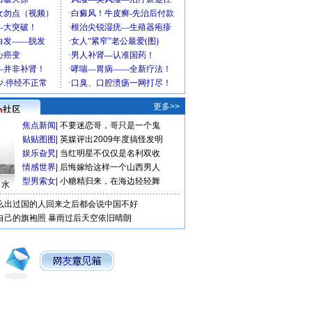
更多>>
焦点新闻
|
不要迷恋哥，哥只是一个鬼
贴贴图图
|
英媒评出2009年度搞怪发明
娱乐旮旯
|
当红明星不仅仅是名利双收
情感世界
|
后悔嫁给这样一个山西男人
型男索女
|
小糖精归来，在海边轻轻舞
口水
么出过国的人回来之后都会说中国不好
自己的旗袍照
暴雨过后天空依旧晴朗