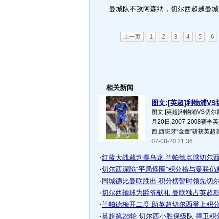
曼城队不敌阿森纳，切尔西超越曼城
上一页
1
2
3
4
5
6
相关新闻
图文:[英超]利物浦VS
图文:[英超]利物浦VS切尔
月20日,2007-2008赛
西,西班牙“金童”斩获英超首球
07-08-20 21:36
·
红蓝大战裁判摆乌龙 兰帕德点球切尔
·
切尔西深陷“平局怪圈”积分榜与曼联仍
·
同城德比曼联胜出 积分榜暂时领先切
·
切尔西输球为爵爷献礼 曼联独占英超积分
·
兰帕德梅开二度 助英超切尔西登上积
·
英超第28轮 切尔西小胜保级队 捍卫积