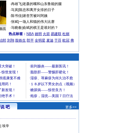
·
冉雄飞
|
老聂的嘴和山东鲁能的腿
·
马寅
|
陈忠和离开女排的日子
·
陈书佳
|
谢杏芳被叫阿姨
·
张斌
|
一场人和猫的伟大比赛
·
马晓春
|
俞斌的棋王是谁封的？
缅战
热点标签：
NBA
姚明
火箭
易建联
杜丽
治郅
刘翔
殷铁生
郎平
全明星
麦迪
于芬
欧冠
弗
说 吧
更多>>
|
埃辛