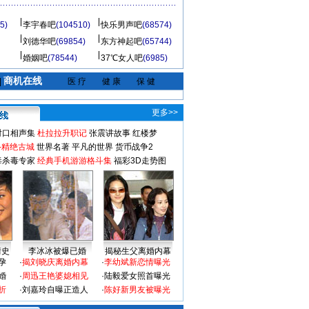
5)
李宇春吧
(104510)
快乐男声吧
(68574)
刘德华吧
(69854)
东方神起吧
(65744)
婚姻吧
(78544)
37℃女人吧
(6985)
商机在线
|
医 疗
健 康
保 健
更多>>
对口相声集
杜拉拉升职记
张震讲故事
红楼梦
-精绝古城
世界名著
平凡的世界
货币战争2
毒杀毒专家
经典手机游游格斗集
福彩3D走势图
情史
李冰冰被爆已婚
揭秘生父离婚内幕
孕
·
揭刘晓庆离婚内幕
·
李幼斌新恋情曝光
婚
·
周迅王艳婆媳相见
·
陆毅爱女照首曝光
折
·
刘嘉玲自曝正造人
·
陈好新男友被曝光