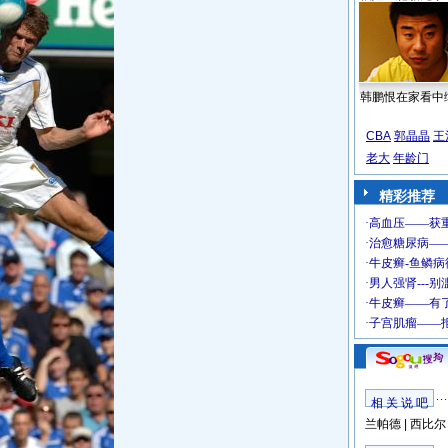
韩鹏恨在家看中
CBA
郭晶晶
王
老大
年龄门
精彩推荐
相 关 说 吧
兰帕德
|
西比尔