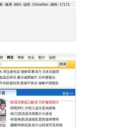
客
-
微博
-
BBS
-
说吧
-
ChinaRen
-
搜狗
-
17173
闻
网页
博客
音乐
图片
说吧
长
邓玉娇失踪
朝鲜军事演习
日本兵赎罪
改温总讲话
夏日减肥秘方
日本瘦脸法
中共卧底结局
慈禧不快乐
侵略中国报告
更多>>
·
欧冠决赛盘口解读 巴萨赢面稍大
·
段暄
|
拜仁大投入这次是动真格
·
徐江
|
高洪波另类图片大派送
·
孙贤禄
|
高洪波组队思想值得赞同
·
颜晓华
|
科比队友什么时候可支持他
可归