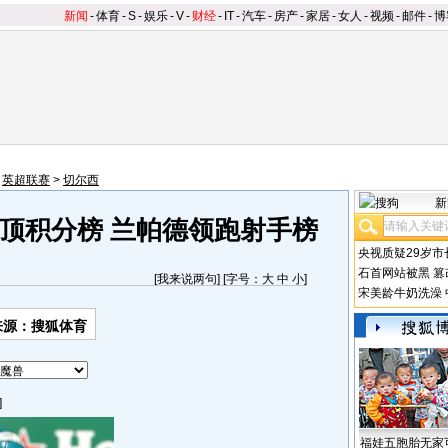
新闻
-
体育
-
S
-
娱乐
-
V
-
财经
-
IT
-
汽车
-
房产
-
家居
-
女人
-
视频
-
邮件
-
博
>
英超联赛
>
切尔西
新
顶积分榜 兰帕德领跑射手榜
央视质疑29岁市
石首网站被黑
篡
[
我来说两句
] [字号：
大
中
小
]
宋美龄牛奶洗澡
来源：搜狐体育
]
福娃五胞胎无家