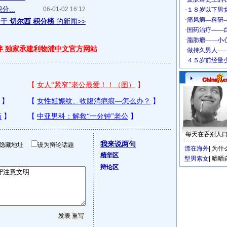
...
06-01-02 16:12
关于
切尔西 积分榜
的新闻>>
伴 独家承建利物浦中文官方网站
每天在吞别人
我来说两句
隐藏地址
设为辩论话题
漂在海外
|
为什
精华区
型男索女
|
晒晒
辩论区