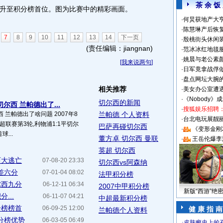
茶 余 饭
升至积分榜首位。图为比赛中的精彩画面。
·
何炅获地产大亨
·
陈慧琳产后恢复
7
8
9
10
11
12
13
14
下一页
·
殷桃街头休闲装
(责任编辑：jiangnan)
·
范冰冰红地毯
·
姚晨与老公素
[
我来说两句
]
·
日军竟拿战俘
·
盘点网坛大腕
相关推荐
·
美女办公室遭
·
《Nobody》
切尔西的新闻
切尔西 兰帕德出了...
·
搜狐娱乐招聘
西 兰帕德出了啥问题 2007年8
兰帕德 个人资料
·
台北电玩展靓丽S
季英超联赛第3轮,利物浦1:1平切尔
巴萨再碰切尔西
·
《变形金刚
...
董方卓 切尔西 曼联
·
王岳伦爆李
英超 切尔西
西大逃亡
07-08-20 23:33
切尔西vs阿森纳
差六分
07-01-04 08:02
法甲积分榜
尔西九分
06-12-11 06:34
2007中甲积分榜
新版“西游”绝
...
06-11-07 04:21
中超最新积分榜
分榜榜首
06-09-25 12:00
健 康 指 南
兰帕德个人资料
分榜优势
06-03-05 06:49