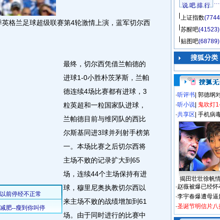
说 吧 排 行
上证指数
(7744
赛季英格兰足球超级联赛第4轮激情上演，蓝军切尔西
苏醒吧
(41523)
贴图吧
(68789)
搜狐分类
最终，切尔西凭借兰帕德的
进球1-0小胜朴茨茅斯，兰帕
德连续4场比赛都有进球，3
·
听评书
|
郭德纲
粒英超和一粒国家队进球，
·
听小说
|
鬼吹灯1
·
共享区
|
手机病
兰帕德目前与维冈队的西比
尔斯基同进3球并列射手榜第
一。本场比赛之后切尔西将
主场不败的记录扩大到65
场，连续44个主场保持有进
揭田壮壮徐帆
·
赵薇被爆已经怀
球，穆里尼奥执教切尔西以
·
李宇春爆遭母逼
来主场不败的战绩增加到61
·
圣诞节明信片八
场。由于同时进行的比赛中