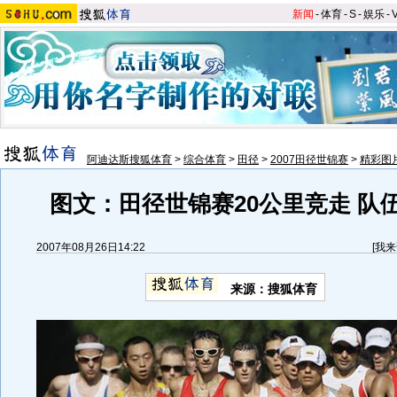
新闻
-
体育
-
S
-
娱乐
-
阿迪达斯搜狐体育
>
综合体育
>
田径
>
2007田径世锦赛
>
精彩图
图文：田径世锦赛20公里竞走 队
2007年08月26日14:22
[
我来
来源：搜狐体育