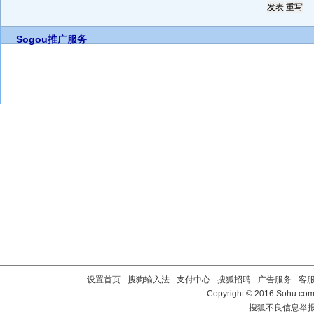
Sogou推广服务
设置首页
-
搜狗输入法
-
支付中心
-
搜狐招聘
-
广告服务
-
客
Copyright
©
2016 Sohu.com 
搜狐不良信息举