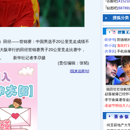
苏醒吧
(41523)
贴图吧
(68789)
搜狐分类
·
听评书
|
郭德纲
（2）田径――世锦赛：中国男选手20公里竞走成绩不
·
听小说
|
鬼吹灯1
本大阪举行的田径世锦赛男子20公里竞走比赛中，
·
共享区
|
手机病
2名。 新华社记者李尕摄
(责任编辑：张韬)
[
我来说两句
]
揭田壮壮徐帆
·
赵薇被爆已经怀
·
李宇春爆遭母逼
·
圣诞节明信片八
茶 余 饭
·
何炅获地产大亨