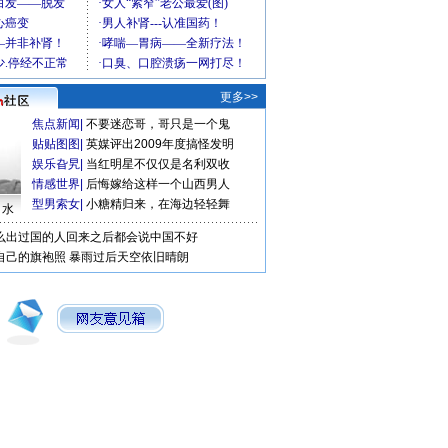
更多>>
焦点新闻
|
不要迷恋哥，哥只是一个鬼
贴贴图图
|
英媒评出2009年度搞怪发明
娱乐旮旯
|
当红明星不仅仅是名利双收
情感世界
|
后悔嫁给这样一个山西男人
型男索女
|
小糖精归来，在海边轻轻舞
口水
么出过国的人回来之后都会说中国不好
自己的旗袍照
暴雨过后天空依旧晴朗