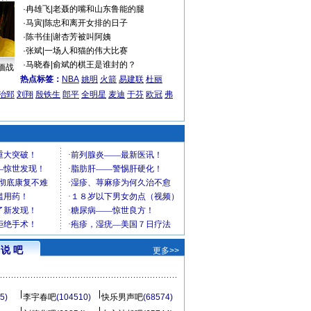
·
冉雄飞
|
老聂的嘴和山东鲁能的腿
·
马寅
|
陈忠和离开女排的日子
·
陈书佳
|
谢杏芳被叫阿姨
·
张斌
|
一场人和猫的伟大比赛
·
马晓春
|
俞斌的棋王是谁封的？
缅战
热点标签：
NBA
姚明
火箭
易建联
杜丽
治郅
刘翔
殷铁生
郎平
全明星
麦迪
于芬
欧冠
弗
说 吧
更多>>
5)
李宇春吧
(104510)
快乐男声吧
(68574)