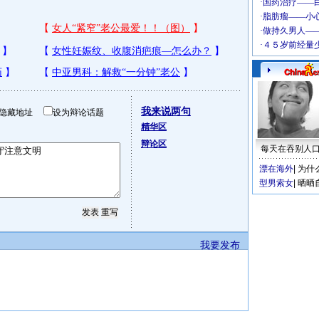
我来说两句
隐藏地址
设为辩论话题
精华区
辩论区
每天在吞别人
漂在海外
|
为什
型男索女
|
晒晒
我要发布