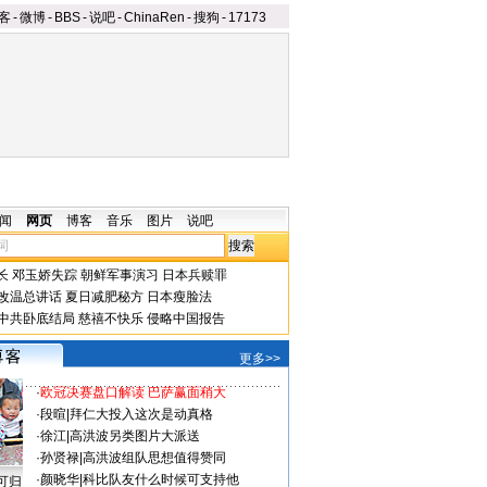
客
-
微博
-
BBS
-
说吧
-
ChinaRen
-
搜狗
-
17173
闻
网页
博客
音乐
图片
说吧
长
邓玉娇失踪
朝鲜军事演习
日本兵赎罪
改温总讲话
夏日减肥秘方
日本瘦脸法
中共卧底结局
慈禧不快乐
侵略中国报告
更多>>
·
欧冠决赛盘口解读 巴萨赢面稍大
·
段暄
|
拜仁大投入这次是动真格
·
徐江
|
高洪波另类图片大派送
·
孙贤禄
|
高洪波组队思想值得赞同
·
颜晓华
|
科比队友什么时候可支持他
可归