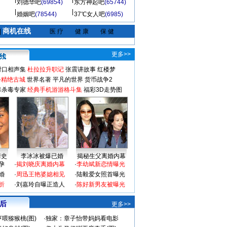
刘德华吧
(69854)
东方神起吧
(65744)
婚姻吧
(78544)
37℃女人吧
(6985)
商机在线
|
医 疗
健 康
保 健
更多>>
对口相声集
杜拉拉升职记
张震讲故事
红楼梦
-精绝古城
世界名著
平凡的世界
货币战争2
毒杀毒专家
经典手机游游格斗集
福彩3D走势图
情史
李冰冰被爆已婚
揭秘生父离婚内幕
孕
·
揭刘晓庆离婚内幕
·
李幼斌新恋情曝光
婚
·
周迅王艳婆媳相见
·
陆毅爱女照首曝光
折
·
刘嘉玲自曝正造人
·
陈好新男友被曝光
 后
更多>>
喂猕猴桃(图)
·
独家：章子怡带妈妈看电影