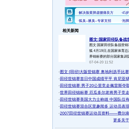
相关新闻
图文:国家田径队备战
图文:国家田径队备战世锦
狐 4月19日,在国家体育
界锦标赛的部分国家集训队
07-04-20 11:52
·
图文:[田径]大阪世锦赛 奥地利选手比
·
田径世锦赛首日中国成绩平平 肯尼亚狱警
·
田径世锦赛:男子20公里竞走佩雷斯夺
·
世界田径锦标赛 厄瓜多尔老将男子竞
·
田径世锦赛美国大力士称雄 中国队仅有两
·
田径世锦赛混合区里趣闻多 运动员表现各
·
2007田径世锦赛运动员资料——费尔南德
更多关