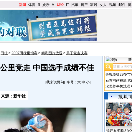
新闻
-
体育
-
S
-
娱乐
-
V
-
财经
-
IT
-
汽车
-
房产
-
家居
-
女人
-
视频
-
邮件
-
博
>
田径
>
2007田径世锦赛
>
精彩图片放送
>
男子竞走决赛
新
0公里竞走 中国选手成绩不佳
央视质疑29岁市
石首网站被黑
篡
[
我来说两句
] [字号：
大
中
小
]
宋美龄牛奶洗澡
来源：新华社
福娃五胞胎无家