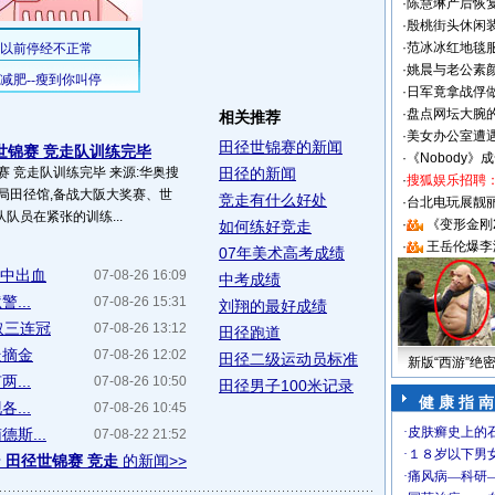
·
陈慧琳产后恢复
·
殷桃街头休闲装
·
范冰冰红地毯
·
姚晨与老公素
·
日军竟拿战俘
·
盘点网坛大腕
相关推荐
·
美女办公室遭
田径世锦赛的新闻
世锦赛 竞走队训练完毕
·
《Nobody》
赛 竞走队训练完毕 来源:华奥搜
田径的新闻
·
搜狐娱乐招聘
总局田径馆,备战大阪大奖赛、世
竞走有什么好处
·
台北电玩展靓丽S
队员在紧张的训练...
·
《变形金刚
如何练好竞走
·
王岳伦爆李
07年美术高考成绩
赛中出血
07-08-26 16:09
中考成绩
...
07-08-26 15:31
刘翔的最好成绩
取三连冠
07-08-26 13:12
田径跑道
走摘金
07-08-26 12:02
田径二级运动员标准
新版“西游”绝
...
07-08-26 10:50
田径男子100米记录
健 康 指 南
...
07-08-26 10:45
斯...
07-08-22 21:52
于
田径世锦赛 竞走
的新闻>>