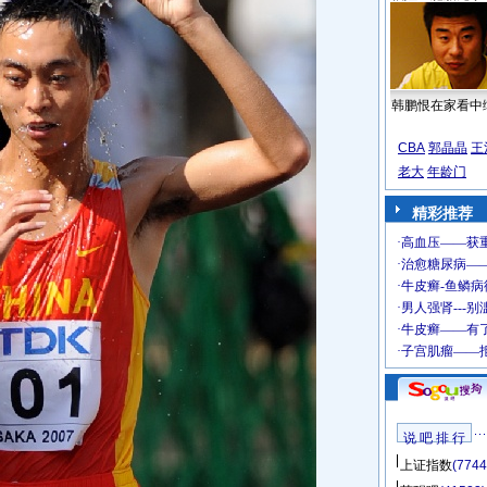
韩鹏恨在家看中
CBA
郭晶晶
王
老大
年龄门
精彩推荐
说 吧 排 行
上证指数
(7744