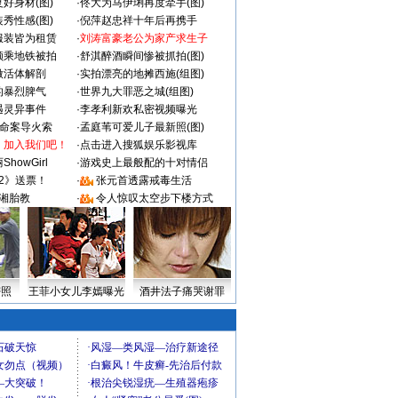
好身材(图)
·
佟大为马伊琍再度牵手(图)
秀性感(图)
·
倪萍赵忠祥十年后再携手
服装皆为租赁
·
刘涛富豪老公为家产求生子
颜乘地铁被拍
·
舒淇醉酒瞬间惨被抓拍(图)
做活体解剖
·
实拍漂亮的地摊西施(组图)
的暴烈脾气
·
世界九大罪恶之城(组图)
遇灵异事件
·
李孝利新欢私密视频曝光
成命案导火索
·
孟庭苇可爱儿子最新照(图)
：加入我们吧！
·
点击进入搜狐娱乐影视库
howGirl
·
游戏史上最般配的十对情侣
2》送票！
·
张元首透露戒毒生活
湘胎教
·
令人惊叹太空步下楼方式
密照
王菲小女儿李嫣曝光
酒井法子痛哭谢罪