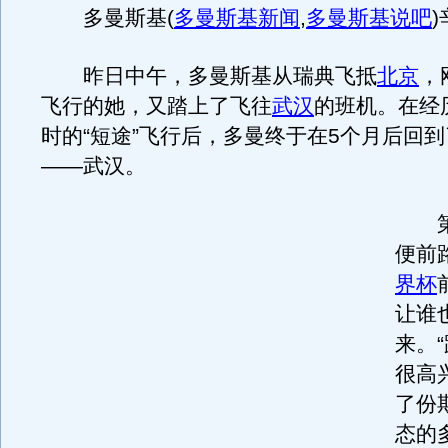
多曼斯基
(
多曼斯基新闻
,
多曼斯基说吧
)
昨日中午，多曼斯基从瑞典飞抵
北京
，
飞行的她，又踏上了飞往
武汉
的班机。在经
时的“短途”飞行后，多曼终于在5个月后回
——武汉。
第
便前
界杯
让谁
来。
很高
了份
态的