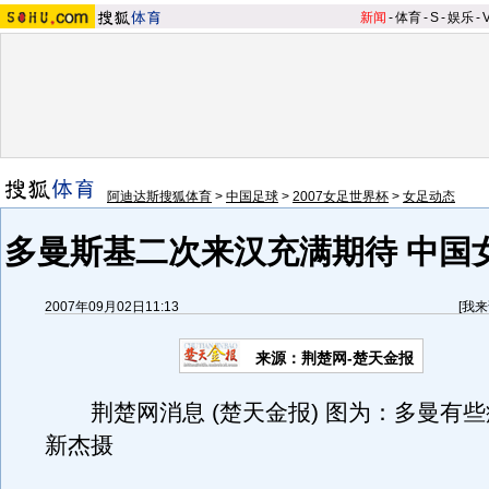
新闻
-
体育
-
S
-
娱乐
-
阿迪达斯搜狐体育
>
中国足球
>
2007女足世界杯
>
女足动态
多曼斯基二次来汉充满期待 中国
2007年09月02日11:13
[
我来
来源：荆楚网-楚天金报
荆楚网消息 (楚天金报) 图为：多曼有些
新杰摄