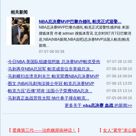
相关新闻
NBA总决赛MVP巴黎办婚礼 帕克正式迎娶...
NBA总决赛MVP巴黎办婚礼 帕克正式迎娶性感伊娃 来源:
搜狐体育 作者:adman 搜狐体育讯 北京时间7月7日巴黎消
息,NBA(NBA新闻,NBA说吧)总决赛MVP法国人帕克(帕克
新闻...
07-07-08 00:38
·
今日NBA:美国队组建假想敌 总决赛MVP帕克受伤
07-07-28 11:00
·
马刺再夺NBA总冠军 帕克成首位非美籍总决...
07-06-16 09:10
·
马刺横扫击溃克利夫兰 帕克荣膺NBA总决赛MVP
07-06-16 09:04
·
图文:[NBA]马刺淘汰骑士夺冠 帕克总决赛MVP
07-06-15 13:55
·
帕克力压"石佛"邓肯 法国小子荣膺NBA总决...
07-06-15 13:14
·
马刺真正血战苦胜太阳 纳什鼻子撞在帕克...
07-05-08 09:26
更多关于
nba总决赛 血战
的新闻>>