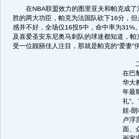
在NBA联盟效力的图里亚夫和帕克成了
胜的两大功臣，帕克为法国队砍下16分，但
感并不好，全场仅16投5中，命中率为31%
及喜爱圣安东尼奥马刺队的球迷都知道，帕
受一位靓丽佳人注目，那就是帕克的“爱妻”
二人
在巴
华大
年最
礼”。
娃-
卢浮
面、
画家