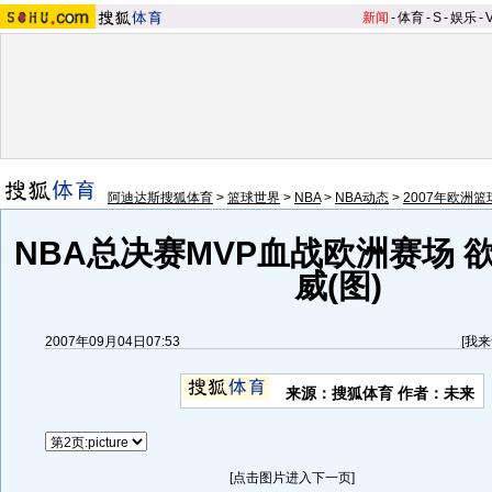
新闻
-
体育
-
S
-
娱乐
-
阿迪达斯搜狐体育
>
篮球世界
>
NBA
>
NBA动态
>
2007年欧洲
NBA总决赛MVP血战欧洲赛场 
威(图)
2007年09月04日07:53
[
我来
来源：搜狐体育 作者：未来
[点击图片进入下一页]