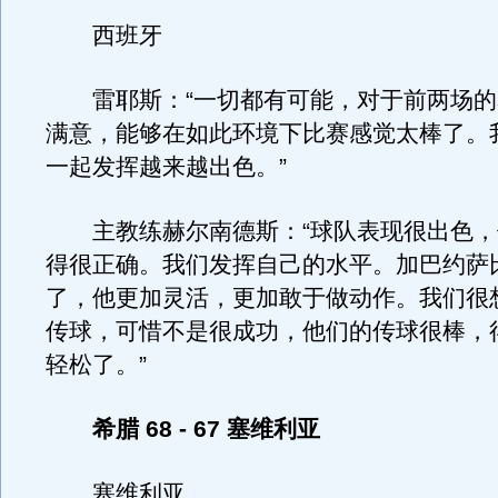
西班牙
雷耶斯：“一切都有可能，对于前两场的
满意，能够在如此环境下比赛感觉太棒了。
一起发挥越来越出色。”
主教练赫尔南德斯：“球队表现很出色，
得很正确。我们发挥自己的水平。加巴约萨
了，他更加灵活，更加敢于做动作。我们很
传球，可惜不是很成功，他们的传球很棒，
轻松了。”
希腊 68 - 67 塞维利亚
塞维利亚