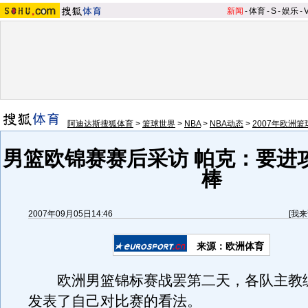
新闻
-
体育
-
S
-
娱乐
-
阿迪达斯搜狐体育
>
篮球世界
>
NBA
>
NBA动态
>
2007年欧洲
男篮欧锦赛赛后采访 帕克：要进
棒
2007年09月05日14:46
[
我来
来源：欧洲体育
欧洲男篮锦标赛战罢第二天，各队主教
发表了自己对比赛的看法。