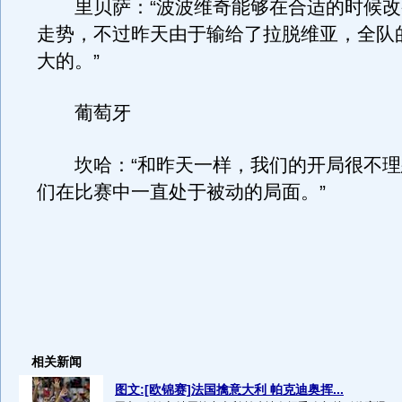
里贝萨：“波波维奇能够在合适的时候改
走势，不过昨天由于输给了拉脱维亚，全队
大的。”
葡萄牙
坎哈：“和昨天一样，我们的开局很不理
们在比赛中一直处于被动的局面。”
相关新闻
图文:[欧锦赛]法国擒意大利 帕克迪奥挥...