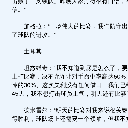
击败了一支强队。昨晚大家打得很有自信，
信。”
加格拉：“一场伟大的比赛，我们防守出
了球队的进攻。”
土耳其
坦杰维奇：“我不知道到底是怎么了，要
上打比赛，决不允许让对手命中率高达50%
怜的30%。这次失利没有任何借口，我们已
45天，我不想打击球员士气，明天还有比赛
德米雷尔：“明天的比赛对我来说很关键
得胜利，球队场上还需要一个领袖，但我不