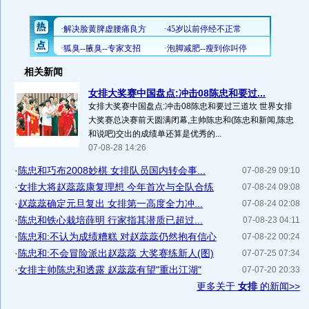
相关新闻
女排大奖赛中国盘点:冲击08陈忠和要过...
女排大奖赛中国盘点:冲击08陈忠和要过三道坎 世界女排
大奖赛总决赛前天圆满闭幕,主帅陈忠和(陈忠和新闻,陈忠
和说吧)交出的成绩单还算是优秀的...
07-08-28 14:26
·
陈忠和巧布2008妙棋 女排队员国内转会事...
07-08-29 09:10
·
女排大将赵蕊蕊康复理想 今年首次与全队合练
07-08-24 09:08
·
赵蕊蕊确定元旦复出 女排第一高度全力冲...
07-08-24 02:08
·
陈忠和铁心栽培薛明 行家指其潜质已超过...
07-08-23 04:11
·
陈忠和:不认为成绩糟糕 对赵蕊蕊仍然抱有信心
07-08-22 00:24
·
陈忠和:不会冒险派出赵蕊蕊 大奖赛练新人(图)
07-07-25 07:34
·
女排主帅陈忠和透露 赵蕊蕊有望"重出江湖"
07-07-20 20:33
更多关于
女排
的新闻>>