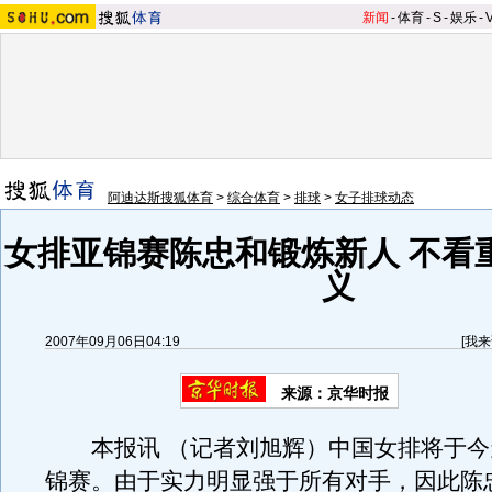
新闻
-
体育
-
S
-
娱乐
-
阿迪达斯搜狐体育
>
综合体育
>
排球
>
女子排球动态
女排亚锦赛陈忠和锻炼新人 不看
义
2007年09月06日04:19
[
我来
来源：京华时报
本报讯 （记者刘旭辉）中国女排将于今
锦赛。由于实力明显强于所有对手，因此陈