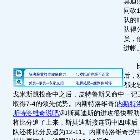
莫迪
同砍
队的
队得
员，
进帐
比
后，
都比
戈米斯跳投命中之后，皮特鲁斯又命中一记
取得7-4的领先优势。内斯特洛维奇
(
内斯特
斯特洛维奇说吧
)
和斯莫迪斯的进攻很快帮助
将比分追了上来，斯莫迪斯接连罚中四球后
队还将比分反超为12-11。内斯特洛维奇投