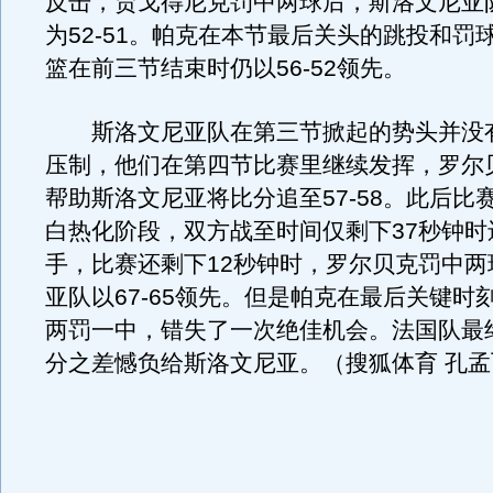
反击，贾戈得尼克罚中两球后，斯洛文尼亚
为52-51。帕克在本节最后关头的跳投和罚
篮在前三节结束时仍以56-52领先。
斯洛文尼亚队在第三节掀起的势头并没
压制，他们在第四节比赛里继续发挥，罗尔
帮助斯洛文尼亚将比分追至57-58。此后比
白热化阶段，双方战至时间仅剩下37秒钟时
手，比赛还剩下12秒钟时，罗尔贝克罚中两
亚队以67-65领先。但是帕克在最后关键时
两罚一中，错失了一次绝佳机会。法国队最终以
分之差憾负给斯洛文尼亚。（搜狐体育 孔孟