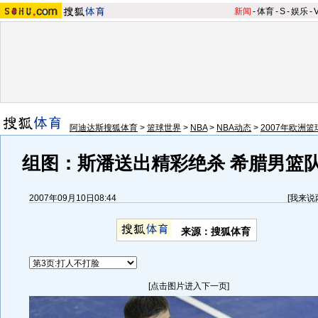
新闻
-
体育
-
S
-
娱乐
-
阿迪达斯搜狐体育
>
篮球世界
>
NBA
>
NBA动态
>
2007年欧洲
组图：斯潘送出精彩绝杀 希腊男篮
2007年09月10日08:44
[
我来说
来源：搜狐体育
[点击图片进入下一页]