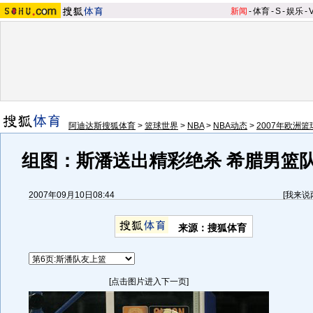
新闻
-
体育
-
S
-
娱乐
-
阿迪达斯搜狐体育
>
篮球世界
>
NBA
>
NBA动态
>
2007年欧洲
组图：斯潘送出精彩绝杀 希腊男篮
2007年09月10日08:44
[
我来说
来源：搜狐体育
[点击图片进入下一页]