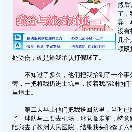
然后
了，
异，
没有
几个
顿殴
处受伤，硬是逼我承认打假球了。
不知过了多久，他们把我抬到了一个事
旁，一把将我扔进土坑里，接着我感到他们
里填土。
第二天早上他们把我送回队里，当时已经
了。球队马上要去机场，球队临走前，特意
陪我去了株洲人民医院，结果我头部缝了六