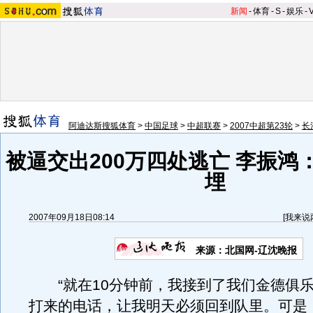
新闻
-
体育
-
S
-
娱乐
-
阿迪达斯搜狐体育
>
中国足球
>
中超联赛
>
2007中超第23轮
>
长
被逼交出200万四处逃亡 李振鸿
埋
2007年09月18日08:14
[
我来说
来源：北国网-辽沈晚报
“就在10分钟前，我接到了我们金德俱乐
打来的电话，让我明天必须回到队里。可是