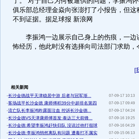
了。”对于自己为何被逼供的问题，李振鸿
俱乐部总经理金焱向张澎打了小报告，但这
不到证据。据足球报 新浪网
李振鸿一边展示自己身上的伤痕，一边
怖经历，他此时没有选择向司法部门求助，
[
相关新闻
·
长沙金德战平天津稳居中游 后者与冠军渐...
07-09-17 10:13
·
客场战平长沙金德 康师傅积39分中超排名第四
07-09-17 09:49
·
流亡队长李振鸿昨露面泣血 控诉长沙金德...
07-09-17 04:24
·
长沙金德VS天津康师傅首发:泰达三大前锋...
07-09-16 19:25
·
长沙金德:希望李振鸿赶快归队 没说过他打假球
07-09-16 04:29
·
长沙金德:李振鸿悄然离队有问题 遭毒打不属实
07-09-15 06:13