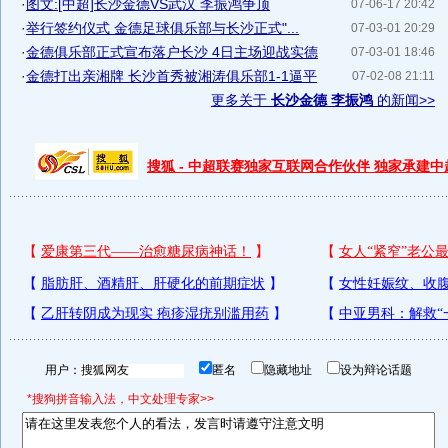
·
图文:[中超]长沙金德VS武汉 李振鸿争顶
07-06-17 20:42
·
举行签约仪式 金德足球俱乐部与长沙正式"...
07-03-01 20:29
·
金德俱乐部正式宣布落户长沙 4日主场迎战实德
07-03-01 18:46
·
金德打出亲湘牌 长沙首秀被湘涛俱乐部1-1逼平
07-02-08 21:11
更多关于
长沙金德 李振鸿
的新闻>>
搜狐 - 中超联赛独家互联网合作伙伴 独家承建
用户：
匿名
隐藏地址
设为辩论话题
*搜狗拼音输入法，中文处理专家>>