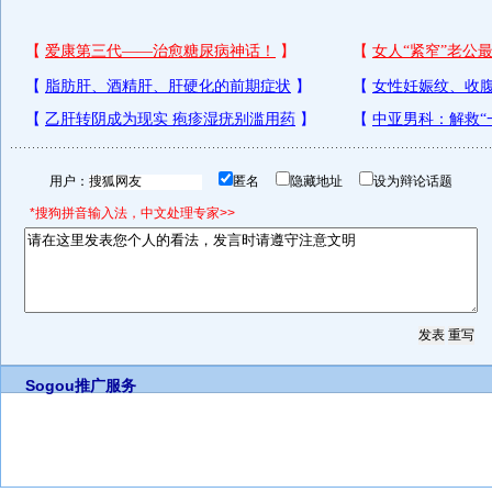
用户：
匿名
隐藏地址
设为辩论话题
*搜狗拼音输入法，中文处理专家>>
Sogou推广服务