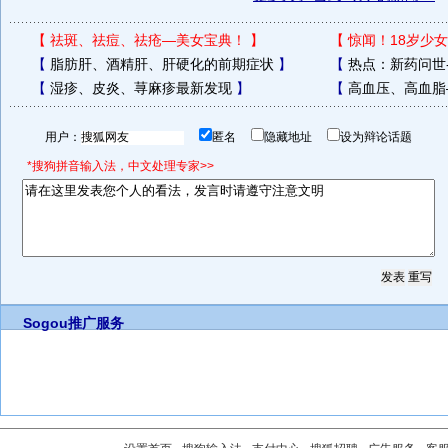
【
祛斑、祛痘、祛疮—美女宝典！
】
【
惊闻！18岁少女
【
脂肪肝、酒精肝、肝硬化的前期症状
】
【
热点：新药问世
【
湿疹、皮炎、荨麻疹最新发现
】
【
高血压、高血脂
用户：
匿名
隐藏地址
设为辩论话题
*搜狗拼音输入法，中文处理专家>>
Sogou推广服务