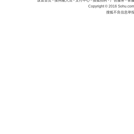
设置首页
-
搜狗输入法
-
支付中心
-
搜狐招聘
-
广告服务
-
客
Copyright
©
2016 Sohu.com 
搜狐不良信息举