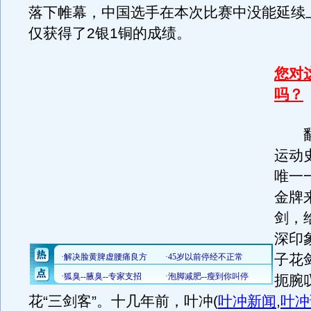
落下帷幕，中国选手在本次比赛中没能延续
仅获得了2银1铜的成绩。
您对
吗？
翻
运动
唯一
金牌
剑，
深印
子花
扼腕
花“三剑客”。十几年前，叶冲
(
叶冲新闻
,
叶冲