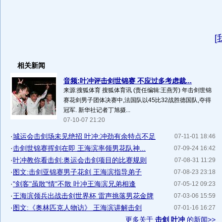
[
相关新闻
音频:叶冲评击剑世锦赛 不应过多考虑裁...
来源:搜狐体育 搜狐体育讯 (责任编辑:王燕芳) 年击剑世锦
赛花剑男子团体决赛中,法国队以45比32战胜德国队,夺得
冠军. 新华社记者丁旭摄...
07-10-07 21:20
·
城运会击剑场未见绝招 叶冲:冲劲有余特点不足
07-11-01 18:46
·
击剑世锦赛挥剑在即 王海滨率领男花队神...
07-09-24 16:42
·
叶冲教你看击剑:奥运会击剑项目的比赛规则
07-08-31 11:29
·
图文:击剑亚锦赛男子花剑 王海滨指导弟子
07-08-23 23:18
·
"剑客"虽散"情"不散 叶冲王海滨兄弟相逢
07-05-12 09:23
·
王海滨领兵出战击剑世界杯 雷声挑落男花金牌
07-03-06 15:59
·
图文:《奥林匹克人物访》 王海滨讲解击剑
07-01-16 16:27
更多关于
击剑 叶冲
的新闻>>