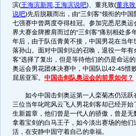
滨
(
王海滨新闻
,
王海滨说吧
)
、董兆致
(
董兆致
说吧
)
先后脱颖而出，由“三剑客”领衔的中国
七强赛中曾两度夺得桂冠。参加完悉尼奥运
界大赛金牌擦肩而过的“三剑客”痛别相处多
年后，由于队伍青黄不接，中国男花在当年
落孙山。面对中国剑坛的召唤，退役一年有
客”选择了复出，但是等待他们的仍是命运
奥运会男花团体决赛中，中国队以42-45惜
屈居亚军。
中国击剑队奥运会的前景如何？
如今中国击剑奥运第一人栾菊杰仍活跃
三位当年叱咤风云飞人男花剑客却已经开始
生新篇章，他们曾是一代人的骄傲，曾是无
拿着宝剑的白马王子，如今淡出赛场的他们
活，在安静中固守着自己的幸福。