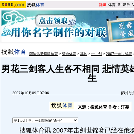
新闻
-
体育
-
S
-
娱乐
-
阿迪达斯搜狐体育
>
综合体育
>
其他
>
击 剑
>
2007击剑世锦赛
男花三剑客人生各不相同 悲情英
生
2007年10月09日07:06
[
我来说
来源：搜狐体育 作者：汀苑
搜狐体育讯 2007年击剑世锦赛已经在俄