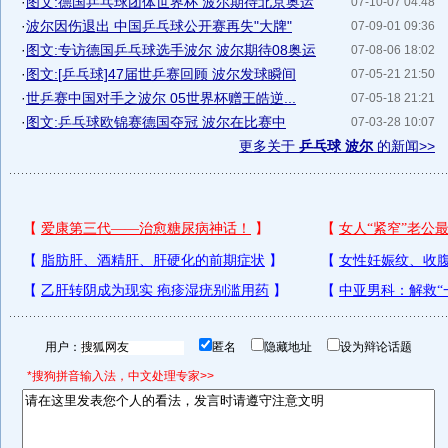
·
图文:德国乒乓球团体世界杯 波尔期待北京奥运
07-10-07 04:48
·
波尔因伤退出 中国乒乓球公开赛再失"大牌"
07-09-01 09:36
·
图文:专访德国乒乓球选手波尔 波尔期待08奥运
07-08-06 18:02
·
图文:[乒乓球]47届世乒赛回顾 波尔发球瞬间
07-05-21 21:50
·
世乒赛中国对手之波尔 05世界杯赠王皓逆...
07-05-18 21:21
·
图文:乒乓球欧锦赛德国夺冠 波尔在比赛中
07-03-28 10:07
更多关于
乒乓球 波尔
的新闻>>
用户：
匿名
隐藏地址
设为辩论话题
*搜狗拼音输入法，中文处理专家>>