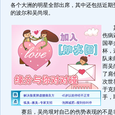
各个大洲的明星全部出席，其中还包括近期
的波尔和吴尚垠。
其
伤病
国举
杯，
队未
而吴
了肩
次世
于克
手，
赛后，吴尚垠对自己的伤势表现的不是