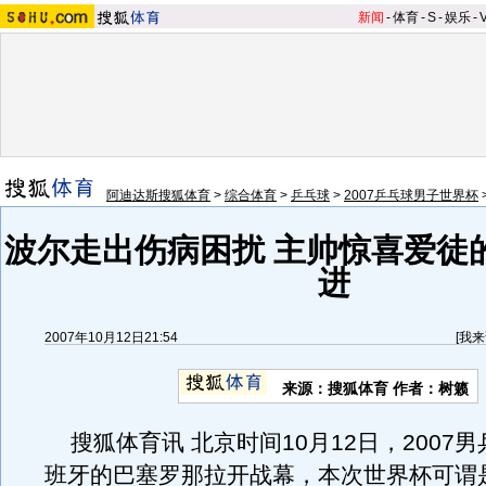
新闻
-
体育
-
S
-
娱乐
-
阿迪达斯搜狐体育
>
综合体育
>
乒乓球
>
2007乒乓球男子世界杯
波尔走出伤病困扰 主帅惊喜爱徒
进
2007年10月12日21:54
[
我来
来源：搜狐体育 作者：树籁
搜狐体育讯 北京时间10月12日，2007
班牙的巴塞罗那拉开战幕，本次世界杯可谓