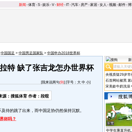
新闻
-
体育
-
S
-
娱乐
-
V
-
财经
-
IT
-
汽车
-
房产
-
家居
-
女人
-
视频
-
邮件
-
博
>
中国国足
>
中国男足国家队
>
中国申办2018世界杯
新
拉特 缺了张吉龙怎办世界杯
央视质疑29岁市
石首网站被黑
篡
[
我来说两句
(9)
] [字号：
大
中
小
]
宋美龄牛奶洗澡
来源：搜狐体育 作者：段暄
不及待的跳了出来，而中国足协仍然保持沉默。
世界杯吗？
中学生乘直升机