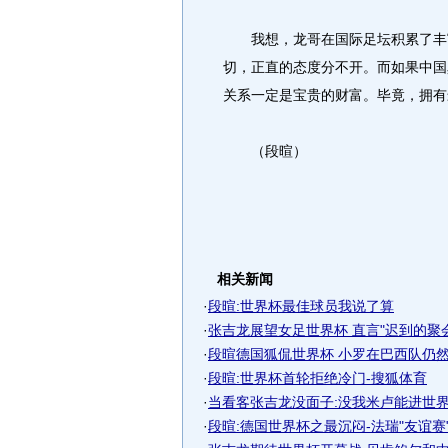
我想，龙哥在国际足坛积累了丰富
切，正直的态度分不开。而如果中国
关系一定是宝贵的财富。毕竟，拥有
（段暄）
相关新闻
·
段暄:世界杯最佳球员我说了算
·
张吉龙展望女足世界杯 直言"迟到的聚会"
·
段暄德国狐侃世界杯 小罗在巴西队仍然是
·
段暄:世界杯首轮拒绝冷门-搜狐体育
·
当看客张吉龙没面子:没我米卢能进世界杯
·
段暄:德国世界杯之最沉闷-法瑞"友谊赛"-.