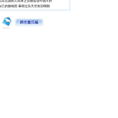
么出过国的人回来之后都会说中国不好
自己的旗袍照
暴雨过后天空依旧晴朗