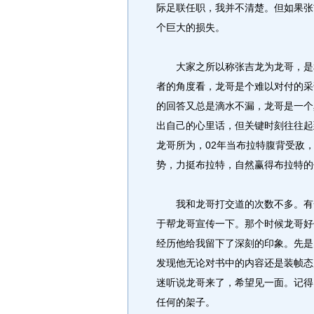
际足联任职，我并不清楚。但如果张
个巨大的损失。
大家之所以称张吉龙为龙哥，是和
者的角度看，龙哥是个难以对付的采
的回答又总是滴水不漏，龙哥是一个
出自己的心里话，但关键时刻往往起
龙哥所为，02年当布拉特腹背受敌
势，力挺布拉特，自然赢得布拉特的
我和龙哥打交道的次数不多。有一
于帮龙哥宣传一下。那个时候龙哥好
经历他给我留下了深刻的印象。先是
发现他无论对书中的内容还是装帧态
迷听说龙哥来了，希望见一面。记得
任何的架子。