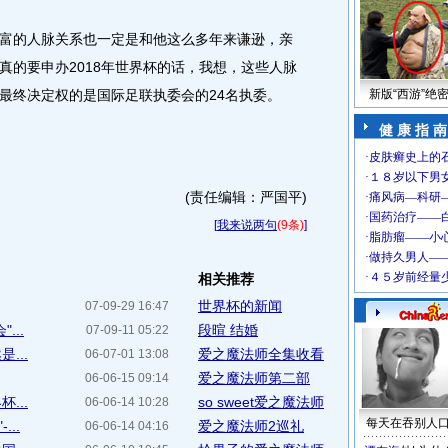
的人脉关系也一定是和他这么多年来谦逊，亲
真的要申办2018年世界杯的话，我想，这些人脉
最终决定权的是国际足联执委会的24名执委。
新版“西游”绝
健 康 指 南
(责任编辑：严国平)
[
我来说两句
(9条)
]
相关推荐
世界杯的新闻
07-09-29 16:47
...
段暄 结婚
07-09-11 05:22
...
爱之魔法师全集收看
06-07-01 13:08
爱之魔法师第二部
06-06-15 09:14
...
so sweet爱之魔法师
06-06-14 10:28
每天在吞别人
..
爱之魔法师2巡礼
06-06-14 04:16