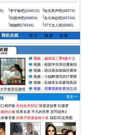
5)
李宇春吧
(104510)
快乐男声吧
(68574)
刘德华吧
(69854)
东方神起吧
(65744)
婚姻吧
(78544)
37℃女人吧
(6985)
商机在线
|
医 疗
健 康
保 健
视频：越狱第三季6集中文
视频：校园学生情侣遭偷拍
视频：胡兵新加坡疯狂裸奔
视频：小姐醉酒骂街打警察
视频：征婚美女富豪现真容
视频：周董唱新歌紧张忘词
大学食堂玩激情
更多>>
对口相声集
杜拉拉升职记
张震讲故事
红楼梦
-精绝古城
世界名著
平凡的世界
货币战争2
毒杀毒专家
经典手机游游格斗集
福彩3D走势图