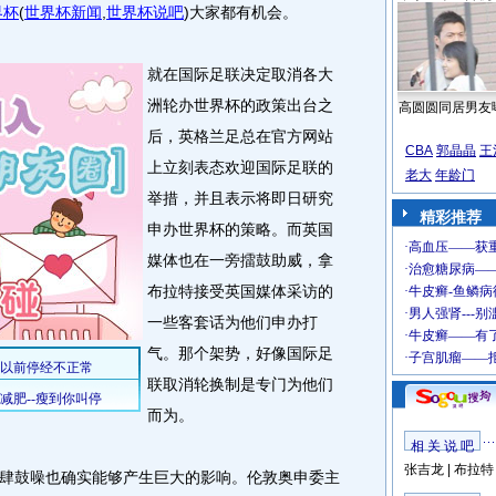
界杯
(
世界杯新闻
,
世界杯说吧
)
大家都有机会。
就在国际足联决定取消各大
洲轮办世界杯的政策出台之
高圆圆同居男友
后，英格兰足总在官方网站
CBA
郭晶晶
王
上立刻表态欢迎国际足联的
老大
年龄门
举措，并且表示将即日研究
精彩推荐
申办世界杯的策略。而英国
媒体也在一旁擂鼓助威，拿
布拉特接受英国媒体采访的
一些客套话为他们申办打
气。那个架势，好像国际足
联取消轮换制是专门为他们
而为。
相 关 说 吧
张吉龙
|
布拉特
鼓噪也确实能够产生巨大的影响。伦敦奥申委主