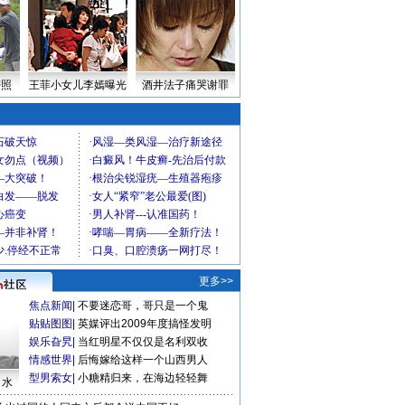
密照
王菲小女儿李嫣曝光
酒井法子痛哭谢罪
更多>>
焦点新闻
|
不要迷恋哥，哥只是一个鬼
贴贴图图
|
英媒评出2009年度搞怪发明
娱乐旮旯
|
当红明星不仅仅是名利双收
情感世界
|
后悔嫁给这样一个山西男人
型男索女
|
小糖精归来，在海边轻轻舞
口水