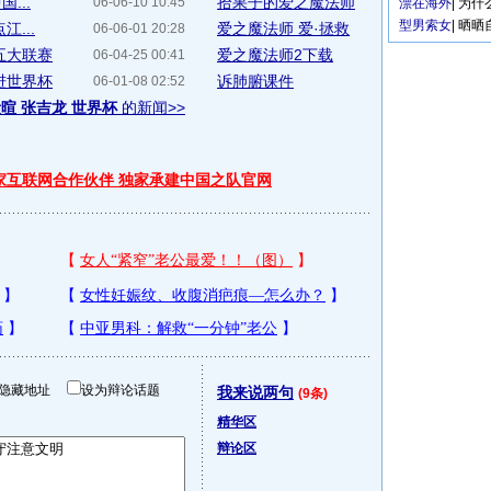
...
拾果子的爱之魔法师
06-06-10 10:45
漂在海外
|
为什
型男索女
|
晒晒
...
爱之魔法师 爱·拯救
06-06-01 20:28
五大联赛
爱之魔法师2下载
06-04-25 00:41
进世界杯
诉肺腑课件
06-01-08 02:52
暄 张吉龙 世界杯
的新闻>>
独家互联网合作伙伴 独家承建中国之队官网
隐藏地址
设为辩论话题
我来说两句
(9条)
精华区
辩论区