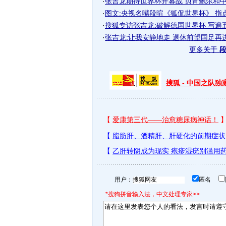
·
张吉龙期待世界杯开幕战 贝肯鲍尔和中国
·
图文:央视名嘴段暄《狐侃世界杯》 指点江
·
搜狐专访张吉龙:破解德国世界杯 写遍
·
张吉龙:让我安静地走 退休前望国足再
更多关于
段
搜狐 - 中国之队
用户：
匿名
*搜狗拼音输入法，中文处理专家>>