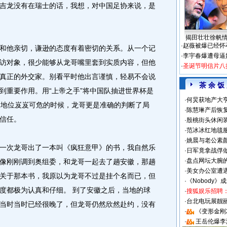
吉龙没有在瑞士的话，我想，对中国足协来说，是
揭田壮壮徐帆
·
赵薇被爆已经怀
他亲切，谦逊的态度有着密切的关系。从一个记
·
李宇春爆遭母逼
访对象，很少能够从龙哥嘴里套到实质内容，但他
·
圣诞节明信片八
真正的外交家。别看平时他出言谨慎，轻易不会说
茶 余 饭
到重要作用。用“上帝之手”将中国队抽进世界杯是
·
何炅获地产大亨
，地位岌岌可危的时候，龙哥更是准确的判断了局
·
陈慧琳产后恢复
信任。
·
殷桃街头休闲装
·
范冰冰红地毯
·
姚晨与老公素
次龙哥出了一本叫《疯狂意甲》的书，我自然乐
·
日军竟拿战俘
·
盘点网坛大腕
像刚刚调到奥组委，和龙哥一起去了趟安徽，那趟
·
美女办公室遭
关于那本书，我原以为龙哥不过是挂个名而已，但
·
《Nobody》
度都极为认真和仔细。 到了安徽之后，当地的球
·
搜狐娱乐招聘
·
台北电玩展靓丽S
当时当时已经很晚了，但龙哥仍然欣然赴约，没有
·
《变形金刚
·
王岳伦爆李