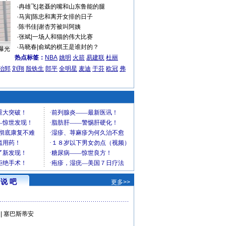
·
冉雄飞
|
老聂的嘴和山东鲁能的腿
·
马寅
|
陈忠和离开女排的日子
·
陈书佳
|
谢杏芳被叫阿姨
·
张斌
|
一场人和猫的伟大比赛
·
马晓春
|
俞斌的棋王是谁封的？
曝光
热点标签：
NBA
姚明
火箭
易建联
杜丽
治郅
刘翔
殷铁生
郎平
全明星
麦迪
于芬
欧冠
弗
说 吧
更多>>
|
塞巴斯蒂安