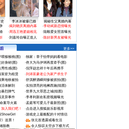
情史
李冰冰被爆已婚
揭秘生父离婚内幕
孕
·
揭刘晓庆离婚内幕
·
李幼斌新恋情曝光
婚
·
周迅王艳婆媳相见
·
陆毅爱女照首曝光
折
·
刘嘉玲自曝正造人
·
陈好新男友被曝光
 后
更多>>
喂猕猴桃(图)
·
独家：章子怡带妈妈看电影
好身材(图)
·
佟大为马伊琍再度牵手(图)
秀性感(图)
·
倪萍赵忠祥十年后再携手
服装皆为租赁
·
刘涛富豪老公为家产求生子
颜乘地铁被拍
·
舒淇醉酒瞬间惨被抓拍(图)
做活体解剖
·
实拍漂亮的地摊西施(组图)
的暴烈脾气
·
世界九大罪恶之城(组图)
遇灵异事件
·
李孝利新欢私密视频曝光
成命案导火索
·
孟庭苇可爱儿子最新照(图)
：加入我们吧！
·
点击进入搜狐娱乐影视库
howGirl
·
游戏史上最般配的十对情侣
2》送票！
·
张元首透露戒毒生活
湘胎教
·
令人惊叹太空步下楼方式