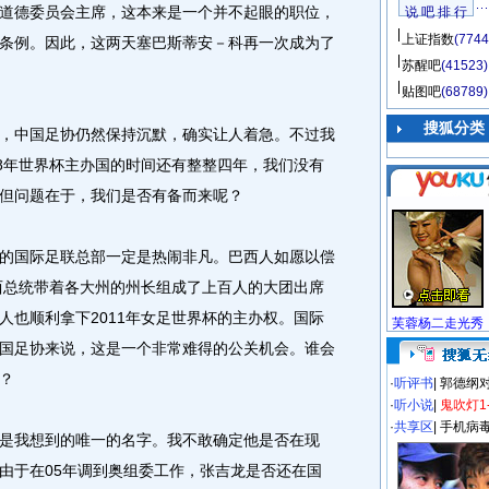
道德委员会主席，这本来是一个并不起眼的职位，
说 吧 排 行
上证指数
(7744
条例。因此，这两天塞巴斯蒂安－科再一次成为了
苏醒吧
(41523)
贴图吧
(68789)
搜狐分类
中国足协仍然保持沉默，确实让人着急。不过我
18年世界杯主办国的时间还有整整四年，我们没有
但问题在于，我们是否有备而来呢？
国际足联总部一定是热闹非凡。巴西人如愿以偿
巴西总统带着各大州的州长组成了上百人的大团出席
人也顺利拿下2011年女足世界杯的主办权。国际
芙蓉杨二走光秀
国足协来说，这是一个非常难得的公关机会。谁会
？
·
听评书
|
郭德纲
·
听小说
|
鬼吹灯1
·
共享区
|
手机病
是我想到的唯一的名字。我不敢确定他是否在现
由于在05年调到奥组委工作，张吉龙是否还在国