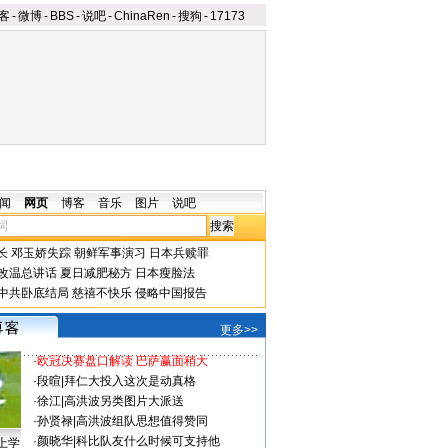
客
-
微博
-
BBS
-
说吧
-
ChinaRen
-
搜狗
-
17173
闻
网页
博客
音乐
图片
说吧
长
邓玉娇失踪
朝鲜军事演习
日本兵赎罪
改温总讲话
夏日减肥秘方
日本瘦脸法
中共卧底结局
慈禧不快乐
侵略中国报告
更多>>
·
欧冠决赛盘口解读 巴萨赢面稍大
·
段暄
|
拜仁大投入这次是动真格
·
徐江
|
高洪波另类图片大派送
·
孙贤禄
|
高洪波组队思想值得赞同
·
颜晓华
|
科比队友什么时候可支持他
上学