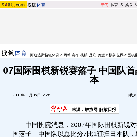
新闻
-
体育
-
S
-
娱乐
-
阿迪达斯搜狐体育
>
网球-赛车-棋牌-足彩-奥运
>
棋牌世界
>
围棋
07国际围棋新锐赛落子 中国队首
本
2007年11月06日12:28
[
我来
来源：解放网-解放日报
中国棋院消息，2007年国际围棋新锐对
国落子，中国队以总比分7比1狂扫日本队，