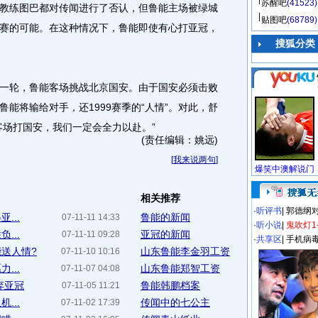
苏醒吧
(41523)
练图巴都对传闻进行了否认，但鲁能主场被绿城
贴图吧
(68789)
赛的可能。在这种情况下，鲁能即使有心打亚冠，
搜狐分类
轮，鲁能客场挑战北京国安。由于国安必须击败
能将输给对手，还1999赛季的“人情”。对此，舒
客场打国安，我们一定会全力以赴。”
(责任编辑：姚远)
[
我来说两句
]
相关推荐
·
听评书
|
郭德纲
...
鲁能的新闻
07-11-11 14:33
·
听小说
|
鬼吹灯1
...
亚冠的新闻
07-11-11 09:28
·
共享区
|
手机病
送人情?
山东鲁能李金羽工资
07-11-10 10:16
...
山东鲁能郑智工资
07-11-07 04:08
弃亚冠
鲁能韩鹏档案
07-11-05 11:21
...
传闻中的七公主
07-11-02 17:39