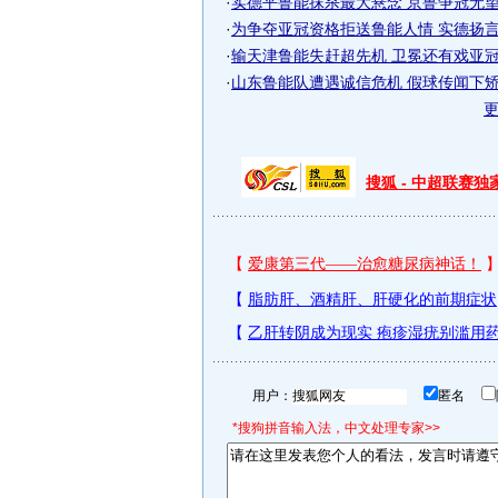
·
实德平鲁能抹杀最大悬念 京鲁争冠无望瞄
·
为争夺亚冠资格拒送鲁能人情 实德扬言全
·
输天津鲁能失赶超先机 卫冕还有戏亚冠成
·
山东鲁能队遭遇诚信危机 假球传闻下矫哲
搜狐 - 中超联赛
用户：
匿名
*搜狗拼音输入法，中文处理专家>>