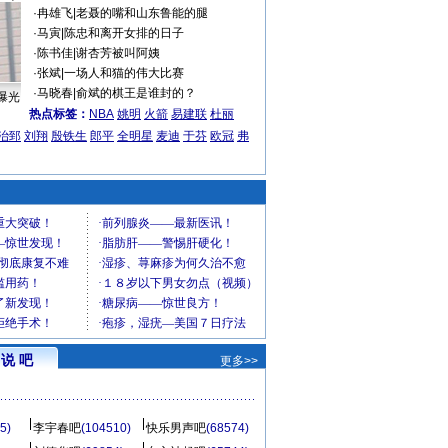
·
冉雄飞
|
老聂的嘴和山东鲁能的腿
·
马寅
|
陈忠和离开女排的日子
·
陈书佳
|
谢杏芳被叫阿姨
·
张斌
|
一场人和猫的伟大比赛
·
马晓春
|
俞斌的棋王是谁封的？
曝光
热点标签：
NBA
姚明
火箭
易建联
杜丽
治郅
刘翔
殷铁生
郎平
全明星
麦迪
于芬
欧冠
弗
说 吧
更多>>
5)
李宇春吧
(104510)
快乐男声吧
(68574)