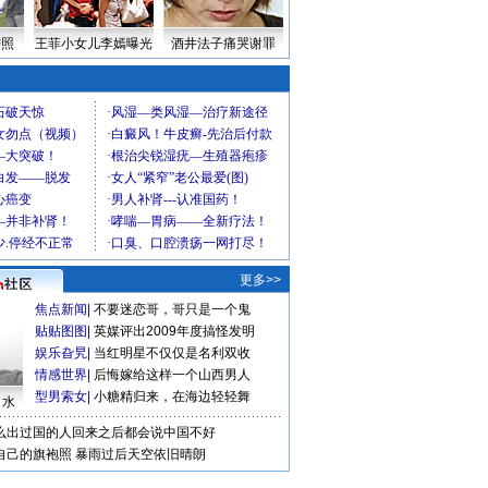
密照
王菲小女儿李嫣曝光
酒井法子痛哭谢罪
更多>>
焦点新闻
|
不要迷恋哥，哥只是一个鬼
贴贴图图
|
英媒评出2009年度搞怪发明
娱乐旮旯
|
当红明星不仅仅是名利双收
情感世界
|
后悔嫁给这样一个山西男人
型男索女
|
小糖精归来，在海边轻轻舞
口水
么出过国的人回来之后都会说中国不好
自己的旗袍照
暴雨过后天空依旧晴朗