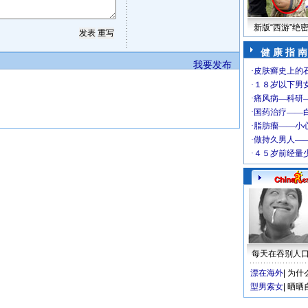
新版“西游”绝
健 康 指 南
我要发布
每天在吞别人
漂在海外
|
为什
型男索女
|
晒晒