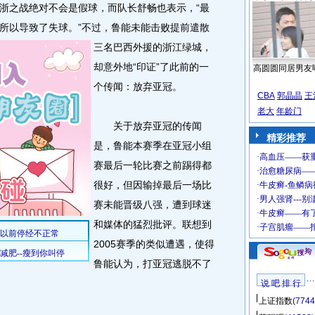
之战绝对不会是假球，而队长舒畅也表示，“最
所以导致了失球。
”不过，鲁能未能击败提前遣散
三名巴西外援的浙江绿城，
却意外地“印证”了此前的一
高圆圆同居男友
个传闻：放弃亚冠。
CBA
郭晶晶
王
老大
年龄门
关于放弃亚冠的传闻
精彩推荐
是，鲁能本赛季在亚冠小组
赛最后一轮比赛之前踢得都
很好，但因输掉最后一场比
赛未能晋级八强，遭到球迷
和媒体的猛烈批评。联想到
2005赛季的类似遭遇，使得
鲁能认为，打亚冠逃脱不了
说 吧 排 行
上证指数
(7744