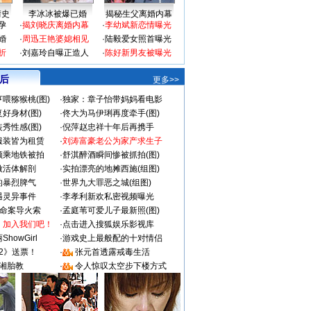
情史
李冰冰被爆已婚
揭秘生父离婚内幕
孕
·
揭刘晓庆离婚内幕
·
李幼斌新恋情曝光
婚
·
周迅王艳婆媳相见
·
陆毅爱女照首曝光
折
·
刘嘉玲自曝正造人
·
陈好新男友被曝光
 后
更多>>
喂猕猴桃(图)
·
独家：章子怡带妈妈看电影
好身材(图)
·
佟大为马伊琍再度牵手(图)
秀性感(图)
·
倪萍赵忠祥十年后再携手
服装皆为租赁
·
刘涛富豪老公为家产求生子
颜乘地铁被拍
·
舒淇醉酒瞬间惨被抓拍(图)
做活体解剖
·
实拍漂亮的地摊西施(组图)
的暴烈脾气
·
世界九大罪恶之城(组图)
遇灵异事件
·
李孝利新欢私密视频曝光
成命案导火索
·
孟庭苇可爱儿子最新照(图)
：加入我们吧！
·
点击进入搜狐娱乐影视库
howGirl
·
游戏史上最般配的十对情侣
2》送票！
·
张元首透露戒毒生活
湘胎教
·
令人惊叹太空步下楼方式