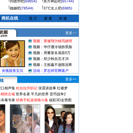
刘德华吧
(69854)
东方神起吧
(65744)
婚姻吧
(78544)
37℃女人吧
(6985)
商机在线
|
医 疗
健 康
保 健
更多>>
对口相声集
杜拉拉升职记
张震讲故事
红楼梦
-精绝古城
世界名著
平凡的世界
货币战争2
毒杀毒专家
经典手机游游格斗集
福彩3D走势图