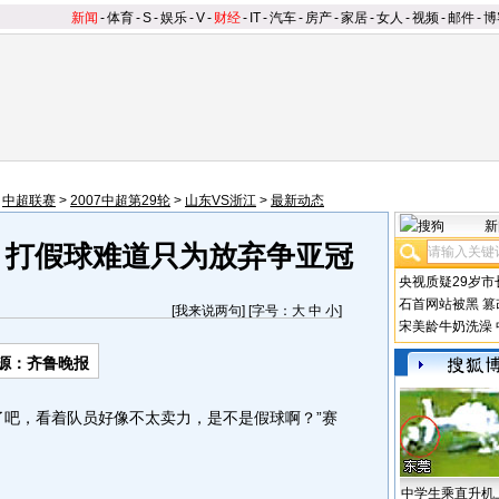
新闻
-
体育
-
S
-
娱乐
-
V
-
财经
-
IT
-
汽车
-
房产
-
家居
-
女人
-
视频
-
邮件
-
博
>
中超联赛
>
2007中超第29轮
>
山东VS浙江
>
最新动态
新
闻 打假球难道只为放弃争亚冠
央视质疑29岁市
石首网站被黑
篡
[
我来说两句
] [字号：
大
中
小
]
宋美龄牛奶洗澡
源：齐鲁晚报
吧，看着队员好像不太卖力，是不是假球啊？”赛
中学生乘直升机