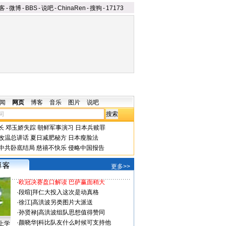
客
-
微博
-
BBS
-
说吧
-
ChinaRen
-
搜狗
-
17173
闻
网页
博客
音乐
图片
说吧
长
邓玉娇失踪
朝鲜军事演习
日本兵赎罪
改温总讲话
夏日减肥秘方
日本瘦脸法
中共卧底结局
慈禧不快乐
侵略中国报告
更多>>
·
欧冠决赛盘口解读 巴萨赢面稍大
·
段暄
|
拜仁大投入这次是动真格
·
徐江
|
高洪波另类图片大派送
·
孙贤禄
|
高洪波组队思想值得赞同
·
颜晓华
|
科比队友什么时候可支持他
上学