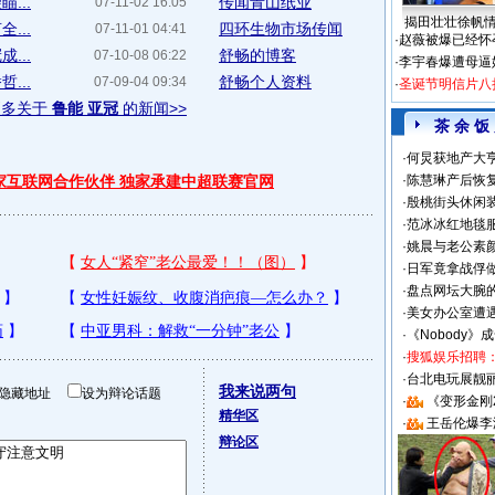
...
传闻青山纸业
07-11-02 16:05
揭田壮壮徐帆
...
四环生物市场传闻
07-11-01 04:41
·
赵薇被爆已经怀
...
舒畅的博客
07-10-08 06:22
·
李宇春爆遭母逼
...
舒畅个人资料
07-09-04 09:34
·
圣诞节明信片八
更多关于
鲁能 亚冠
的新闻>>
茶 余 饭
·
何炅获地产大亨
独家互联网合作伙伴 独家承建中超联赛官网
·
陈慧琳产后恢复
·
殷桃街头休闲装
·
范冰冰红地毯
·
姚晨与老公素
·
日军竟拿战俘
·
盘点网坛大腕
·
美女办公室遭
·
《Nobody》
·
搜狐娱乐招聘
·
台北电玩展靓丽S
我来说两句
隐藏地址
设为辩论话题
·
《变形金刚
精华区
·
王岳伦爆李
辩论区