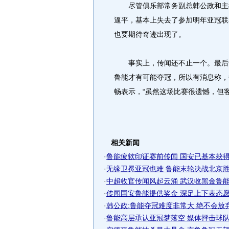
尽管俱乐部常务副总韩公政和主教
逼平，基本上失去了参加明年亚冠联
也要期待奇迹出现了。
事实上，传闻还不止一个。最后一
鲁能才有可能夺冠，所以有消息称，鲁
畅表示，“虽然这场比赛很遗憾，但
相关新闻
·
鲁能疲软印证赛前传闻 国安已基本获得亚
·
无缘卫冕亚冠也难 鲁能末轮决战北京胜负
·
中超收官传闻风起云涌 武汉收黑金鲁能
·
传闻国安鲁能提供奖金 深足上下表态愿力
·
韩公政:鲁能夺冠难度非常大 绝不会放
·
鲁能高层承认亚冠梦落空 媒体抨击球队机