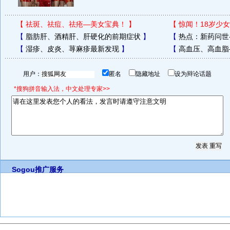
【
祛斑、祛痘、祛疮—美女宝典！
】
【
惊闻！18岁少女
【
脂肪肝、酒精肝、肝硬化的前期症状
】
【
热点：新药问世
【
湿疹、皮炎、荨麻疹最新发现
】
【
高血压、高血脂
用户：
匿名
隐藏地址
设为辩论话题
*搜狗拼音输入法，中文处理专家>>
Sogou推广服务