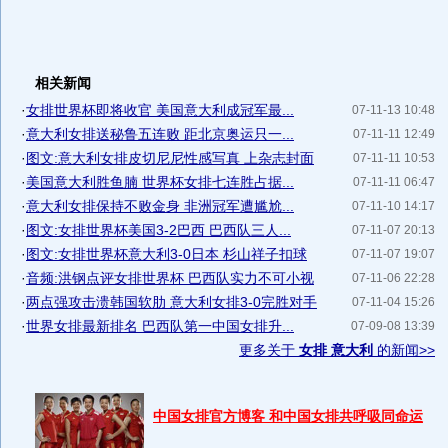
相关新闻
·
女排世界杯即将收官 美国意大利成冠军最...
07-11-13 10:48
·
意大利女排送秘鲁五连败 距北京奥运只一...
07-11-11 12:49
·
图文:意大利女排皮切尼尼性感写真 上杂志封面
07-11-11 10:53
·
美国意大利胜鱼腩 世界杯女排七连胜占据...
07-11-11 06:47
·
意大利女排保持不败金身 非洲冠军遭尴尬...
07-11-10 14:17
·
图文:女排世界杯美国3-2巴西 巴西队三人...
07-11-07 20:13
·
图文:女排世界杯意大利3-0日本 杉山祥子扣球
07-11-07 19:07
·
音频:洪钢点评女排世界杯 巴西队实力不可小视
07-11-06 22:28
·
两点强攻击溃韩国软肋 意大利女排3-0完胜对手
07-11-04 15:26
·
世界女排最新排名 巴西队第一中国女排升...
07-09-08 13:39
更多关于
女排 意大利
的新闻>>
中国女排官方博客 和中国女排共呼吸同命运