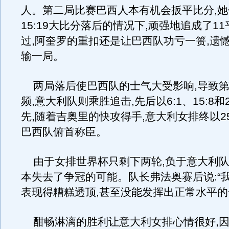
人。第二局比赛巴西人本有机会扳平比分,她们
15:19大比分落后的情况下,顽强地追成了11
过,阿奎罗的重扣还是让巴西队功亏一篑,遗憾地
输一局。
两局落后使巴西队的士气大受影响,导致第
频,意大利队则乘胜追击,先后以6:1、15:8和2
先,随着吉奥里的快攻得手,意大利女排终以25
巴西队俯首称臣。
由于女排世界杯只剩下两轮,负于意大利队
本失去了争冠的可能。队长弗法奥赛后说:“
表现得糟糕透顶,甚至没能发挥出正常水平的
酣畅淋漓的胜利让意大利女排心情很好,因