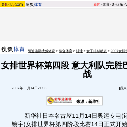
新闻
-
体育
-
S
-
娱乐
-
阿迪达斯搜狐体育
>
综合体育
>
排球
>
女子排球动态
>
2007女
女排世界杯第四段 意大利队完胜
战
2007年11月14日21:03
[
我来
来源：新华社
新华社日本名古屋11月14日奥运专电(
镜宇)女排世界杯第四阶段比赛14日正式开始