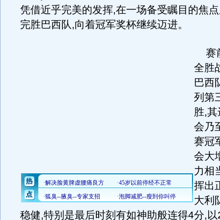
凭借近乎完美的发挥,在一场备受瞩目的焦点之
完胜巴西队,向着冠军奖杯继续迈进。
赛前
全胜
巴西
列第
胜,
会乃
赛冠
会大
力相
挥出
大利
稳健,特别是最后时刻有如神助般连得4分,以2