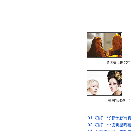
异国美女助兴中
英国羽球选手
01.
幻灯：张馨予新写真
02.
幻灯：中德明星晚宴