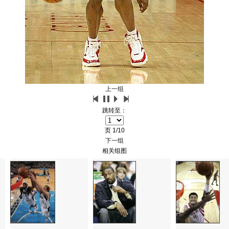
上一组
跳转至：
页
1/10
下一组
相关组图