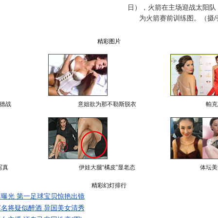
日），火箭在主场迎战太阳队
为火箭赛前训练图。（摄/
精彩图片
德战
意姐欲为那不勒斯脱衣
帕克
写真
伊娃大腿“橘皮”显老态
体坛美
精彩幻灯排行
曝光 第一足球宝贝惊艳出镜
名将疑似醉酒 异国美女清秀