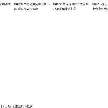
 姚明突
组图:杜兰特封盖突破无所不
组图:基里连科表演左手绝技
组图:韦德篮
能 理查德森扣篮爽
小奥尼尔惨遭封盖
弗森突破无
7日晚（北京时间18