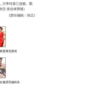
，力争结束三连败。图
张仪 发自休斯顿）
(责任编辑：张正)
娇妻裸背露肩
女越漂亮越杯具