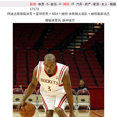
新闻
-
体育
-
S
-
娱乐
-
V
-
财经
-
IT
-
汽车
-
房产
-
家居
-
女人
-
视频
17173
阿迪达斯搜狐体育
>
篮球世界
>
NBA
>
姚明-休斯顿火箭队
>
姚明最新动态
搜狐体育讯
眼神迷茫