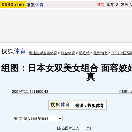
新闻
-
体育
-
S
-
娱乐
-
阿迪达斯搜狐体育
>
综合体育
>
羽毛球
>
最新动态
>
2007中国
组图：日本女双美女组合 面容姣
真
2007年11月21日00:43
[
我来说
来源：搜狐体育
[点击图片进入下一页]