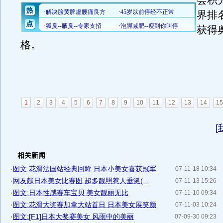
会积
界排
获得
格。
1
2
3
4
5
6
7
8
9
10
11
12
13
14
15
[
相关新闻
·
图文:花滑法国站经典回眸 日本小美女喜获冠军
07-11-18 10:34
·
网友献日本美女比赛图 超多靓照惹人垂涎(...
07-11-13 15:26
·
图文:日本性感赛车宝贝 美女靓丽无比
07-11-10 09:34
·
图文:花滑大奖赛加拿大站首日 日本美女展笑颜
07-11-03 10:24
·
图文:[F1]日本大奖赛美女 风雨中的美丽
07-09-30 09:23