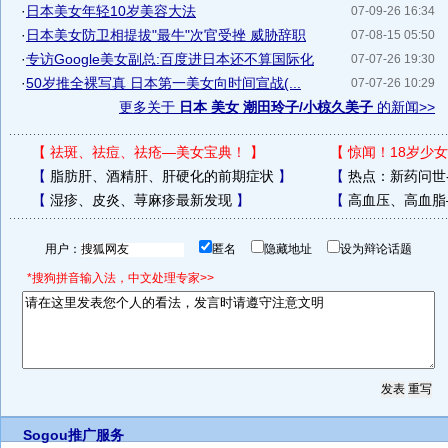
·
日本美女年轻10岁美容大法
07-09-26 16:34
·
日本美女防卫相提拔"最牛"次官受挫 威胁辞职
07-08-15 05:50
·
专访Google美女副总:百度进日本还不算国际化
07-07-26 19:30
·
50岁推全裸写真 日本第一美女向时间宣战(...
07-07-26 10:29
更多关于
日本 美女 潮田玲子/小椋久美子
的新闻>>
【
祛斑、祛痘、祛疮—美女宝典！
】
【
惊闻！18岁少女
【
脂肪肝、酒精肝、肝硬化的前期症状
】
【
热点：新药问世
【
湿疹、皮炎、荨麻疹最新发现
】
【
高血压、高血脂
用户：
匿名
隐藏地址
设为辩论话题
*搜狗拼音输入法，中文处理专家>>
Sogou推广服务