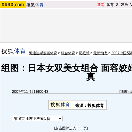
新闻
-
体育
-
S
-
娱乐
-
阿迪达斯搜狐体育
>
综合体育
>
羽毛球
>
最新动态
>
2007中国
组图：日本女双美女组合 面容姣
真
2007年11月21日00:43
[
我来说
来源：搜狐体育
[点击图片进入下一页]