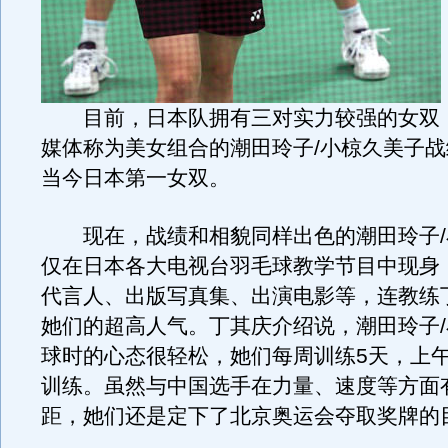
目前，日本队拥有三对实力较强的女双
媒体称为美女组合的潮田玲子/小椋久美子
当今日本第一女双。
现在，战绩和相貌同样出色的潮田玲子/
仅在日本各大电视台羽毛球教学节目中现身
代言人、出版写真集、出演电影等，连教练
她们的超高人气。丁其庆介绍说，潮田玲子
球时的心态很轻松，她们每周训练5天，上
训练。虽然与中国选手在力量、速度等方面
距，她们还是定下了北京奥运会夺取奖牌的