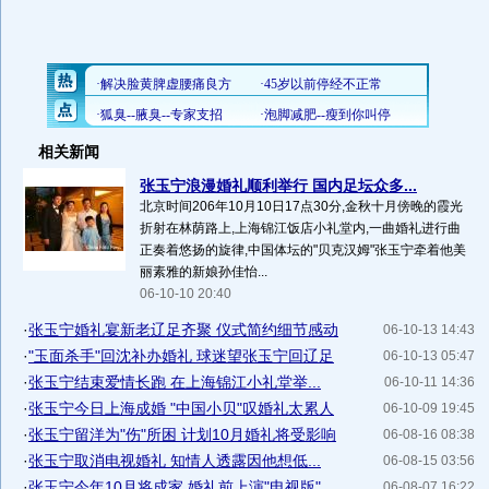
相关新闻
张玉宁浪漫婚礼顺利举行 国内足坛众多...
北京时间206年10月10日17点30分,金秋十月傍晚的霞光
折射在林荫路上,上海锦江饭店小礼堂内,一曲婚礼进行曲
正奏着悠扬的旋律,中国体坛的"贝克汉姆"张玉宁牵着他美
丽素雅的新娘孙佳怡...
06-10-10 20:40
·
张玉宁婚礼宴新老辽足齐聚 仪式简约细节感动
06-10-13 14:43
·
"玉面杀手"回沈补办婚礼 球迷望张玉宁回辽足
06-10-13 05:47
·
张玉宁结束爱情长跑 在上海锦江小礼堂举...
06-10-11 14:36
·
张玉宁今日上海成婚 "中国小贝"叹婚礼太累人
06-10-09 19:45
·
张玉宁留洋为"伤"所困 计划10月婚礼将受影响
06-08-16 08:38
·
张玉宁取消电视婚礼 知情人透露因他想低...
06-08-15 03:56
·
张玉宁今年10月将成家 婚礼前上演"电视版"
06-08-07 16:22