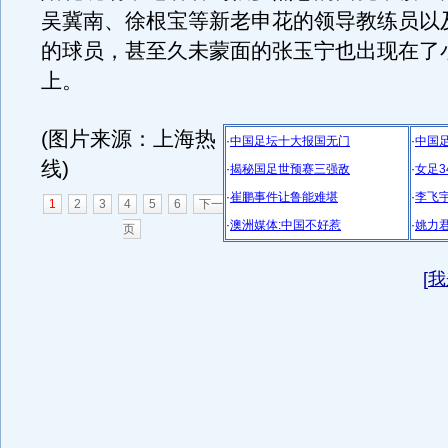
吴冀南、徐根宝等新老申花的领导教练员以
的球员，甚至久未蒙面的张玉宁也出现在了
上。
(图片来源：上海热
·
中国足坛十大报国无门
·
中国
线)
·
揭秘国足世预赛三强敌
·
女足
·
崔鹏事件让鲁能难堪
·
李飞宇
1
2
3
4
5
6
下一
·
澳洲媒体:中国不好惹
·
姚力
页
[
我