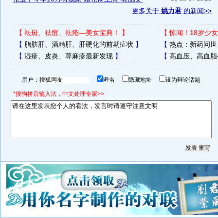
更多关于
姚力君
的新闻>>
【
祛斑、祛痘、祛疮—美女宝典！
】
【
惊闻！18岁少女
【
脂肪肝、酒精肝、肝硬化的前期症状
】
【
热点：新药问世
【
湿疹、皮炎、荨麻疹最新发现
】
【
高血压、高血脂
用户：
匿名
隐藏地址
设为辩论话题
*搜狗拼音输入法，中文处理专家>>