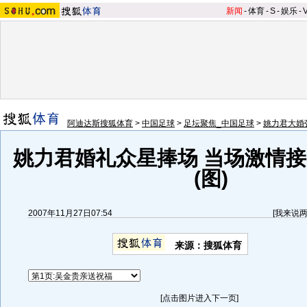
新闻
-
体育
-
S
-
娱乐
-
阿迪达斯搜狐体育
>
中国足球
>
足坛聚焦_中国足球
>
姚力君大婚
姚力君婚礼众星捧场 当场激情
(图)
2007年11月27日07:54
[
我来说
来源：搜狐体育
[点击图片进入下一页]