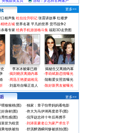
更多>>
对口相声集
杜拉拉升职记
张震讲故事
红楼梦
-精绝古城
世界名著
平凡的世界
货币战争2
毒杀毒专家
经典手机游游格斗集
福彩3D走势图
情史
李冰冰被爆已婚
揭秘生父离婚内幕
孕
·
揭刘晓庆离婚内幕
·
李幼斌新恋情曝光
婚
·
周迅王艳婆媳相见
·
陆毅爱女照首曝光
折
·
刘嘉玲自曝正造人
·
陈好新男友被曝光
 后
更多>>
喂猕猴桃(图)
·
独家：章子怡带妈妈看电影
好身材(图)
·
佟大为马伊琍再度牵手(图)
秀性感(图)
·
倪萍赵忠祥十年后再携手
服装皆为租赁
·
刘涛富豪老公为家产求生子
颜乘地铁被拍
·
舒淇醉酒瞬间惨被抓拍(图)