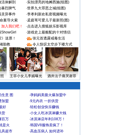
做活体解剖
·
实拍漂亮的地摊西施(组图)
的暴烈脾气
·
世界九大罪恶之城(组图)
遇灵异事件
·
李孝利新欢私密视频曝光
成命案导火索
·
孟庭苇可爱儿子最新照(图)
：加入我们吧！
·
点击进入搜狐娱乐影视库
howGirl
·
游戏史上最般配的十对情侣
2》送票！
·
张元首透露戒毒生活
湘胎教
·
令人惊叹太空步下楼方式
密照
王菲小女儿李嫣曝光
酒井法子痛哭谢罪
生意 图
·
孕妈妈美腹火爆加盟中
费加盟
·
9元内衣 一折供货
最好
·
轻松创业快乐赚钱
供货
·
小女人吃冰淇淋赚大钱
赚百万
·
冰淇淋店年利108万！
就是火
·
韩国V8服饰卖疯了！
玩具超市
·
高血压病人 如何进补