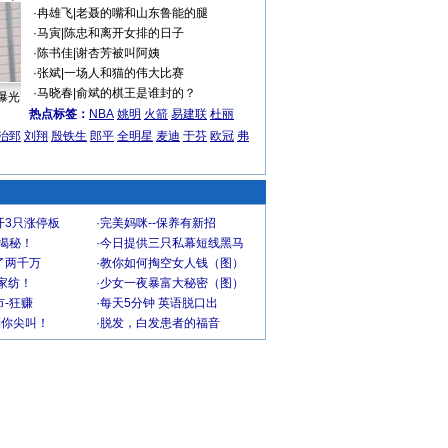
·
冉雄飞
|
老聂的嘴和山东鲁能的腿
·
马寅
|
陈忠和离开女排的日子
·
陈书佳
|
谢杏芳被叫阿姨
·
张斌
|
一场人和猫的伟大比赛
·
马晓春
|
俞斌的棋王是谁封的？
曝光
热点标签：
NBA
姚明
火箭
易建联
杜丽
治郅
刘翔
殷铁生
郎平
全明星
麦迪
于芬
欧冠
弗
开3只涨停板
·
完美妈咪--保养有新招
大揭秘！
·
今日提供三只私幕短线黑马
了两千万
·
教你如何掏空女人钱（图）
家纺！
·
少女一夜暴富大秘密（图）
-狂赚
·
每天5分钟 英语脱口出
到你尖叫！
·
脱发，白发患者的福音