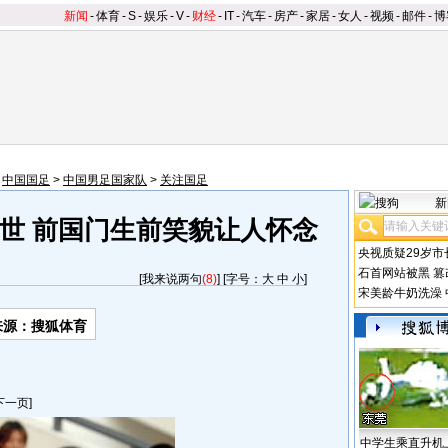
新闻
-
体育
-
S
-
娱乐
-
V
-
财经
-
IT
-
汽车
-
房产
-
家居
-
女人
-
视频
-
邮件
-
博
>
中国国足
>
中国男足国家队
>
关注国足
新
世 前国门生前笑貌让人怀念
央视质疑29岁市
石首网站被黑
篡
[
我来说两句
(8)
] [字号：
大
中
小
]
宋美龄牛奶洗澡
来源：搜狐体育
下一页]
中学生乘直升机