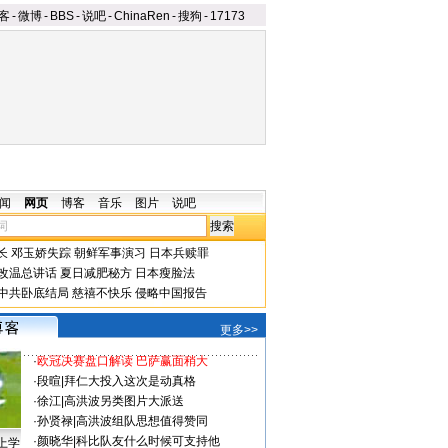
客
-
微博
-
BBS
-
说吧
-
ChinaRen
-
搜狗
-
17173
闻
网页
博客
音乐
图片
说吧
长
邓玉娇失踪
朝鲜军事演习
日本兵赎罪
改温总讲话
夏日减肥秘方
日本瘦脸法
中共卧底结局
慈禧不快乐
侵略中国报告
更多>>
·
欧冠决赛盘口解读 巴萨赢面稍大
·
段暄
|
拜仁大投入这次是动真格
·
徐江
|
高洪波另类图片大派送
·
孙贤禄
|
高洪波组队思想值得赞同
·
颜晓华
|
科比队友什么时候可支持他
上学