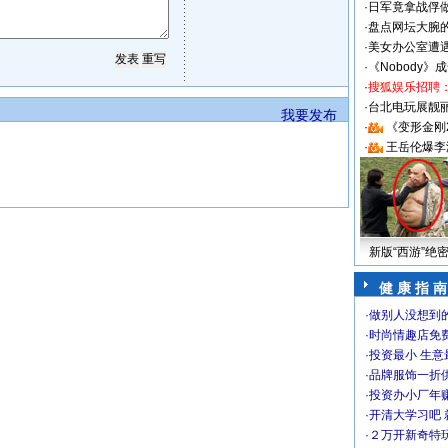
·
日军竟拿战俘
·
盘点网坛大腕
·
美女办公室遭
·
《Nobody》
·
搜狐娱乐招聘
·
台北电玩展靓丽S
我要发布
·
《变形金刚
·
王岳伦爆李
新版“西游”绝
健 康 指 南
·
做别人没想到的
·
时尚情趣店免
·
投资最小 生意
·
品牌服饰一折
·
投资办小厂年
·
开清大学习吧 
·
２万开新奇特