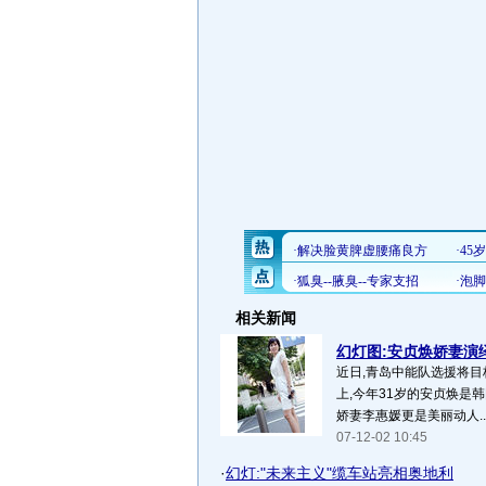
相关新闻
幻灯图:安贞焕娇妻演绎
近日,青岛中能队选援将
上,今年31岁的安贞焕是
娇妻李惠媛更是美丽动人..
07-12-02 10:45
·
幻灯:"未来主义"缆车站亮相奥地利