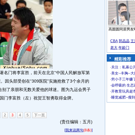
高圆圆同居男友
CBA
郭晶晶
王
老大
年龄门
精彩推荐
·
关注：私幕公
名门将李富胜，前天在北京“中国人民解放军第
·
美女--丰胸--
·
穷小子三年赚
程。因头部受创在“309医院”实施抢救了3个余月的
·
会呼吸的 生态
告别了亲朋和无数关爱他的球迷。图为九运会男子
·
开教育玩具超市
·
睡觉减肥--瘦
国门李富胜（左）祝贺王智勇取得金牌。
2
3
4
5
下一页
(责任编辑：五月)
[
我来说两句
(8条)
]