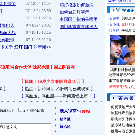
诸多殊荣
07-12-04 12:54
幻灯模版如何撒消
...
07-12-04 08:59
如何做幻灯演示
07-12-01 22:16
·
听评书
|
郭德纲
中国国门指的是哪里
·
听小说
|
鬼吹灯1
魔鬼电人
07-11-24 20:01
国门李雷雷是哪里人
·
共享区
|
手机病
上贴面大战
07-11-10 12:15
迷你眼球
07-11-08 01:16
更多关于
幻灯 国门
的新闻>>
独家互联网合作伙伴 独家承建中国之队官网
揭田壮壮徐帆
·
赵薇被爆已经怀
·
李宇春爆遭母逼
【
惊闻！18岁少女兼职月赚10万
】
·
圣诞节明信片八
状
】
【
热点：新药问世-乙肝转阴已成现实
】
【
高血压、高血脂——新药震憾上市！
】
茶 余 饭
·
何炅获地产大亨
隐藏地址
设为辩论话题
我来说两句
(8条)
·
陈慧琳产后恢复
·
殷桃街头休闲装
精华区
·
范冰冰红地毯
辩论区
·
姚晨与老公素