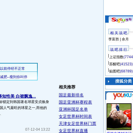
相 关 说 吧
李富胜
|
余月
说 吧 排 行
上证指数
(7744
苏醒吧
(41523)
贴图吧
(68789)
搜狐分类
相关推荐
国足最新排名
知性美 白裙飘逸...
目标锁定到韩国著名球星安贞焕身
国足亚洲杯赛程表
韩国人气最旺的球星之一,而他的
亚洲杯国足名单
.
女足世界杯时间表
天津女足世界杯门票
07-12-04 13:22
女足世界杯直播