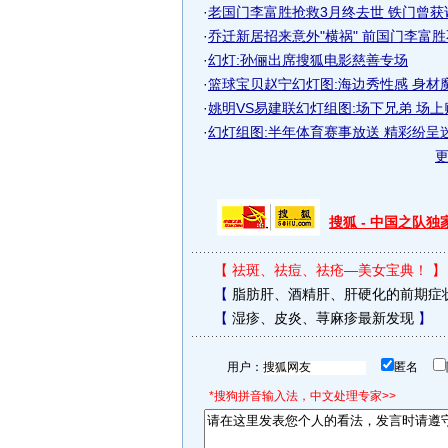
·
老国门李富胜抢救3月终去世 铁门曾获
·
乔迁新居招来意外"横祸" 前国门李富胜不
·
幻灯:孙俪出席搜狐电影慈善专场
·
篮球宝贝赵宁幻灯图:海边秀性感 身材
·
姚明VS易建联幻灯组图:场下兄弟 场
·
幻灯组图:半年体育赛事放送 精彩纷呈
搜狐 - 中国之队
【
祛斑、祛痘、祛疮—美女宝典！
】
【
脂肪肝、酒精肝、肝硬化的前期症
【
湿疹、皮炎、荨麻疹最新发现
】
用户：
匿名
*搜狗拼音输入法，中文处理专家>>