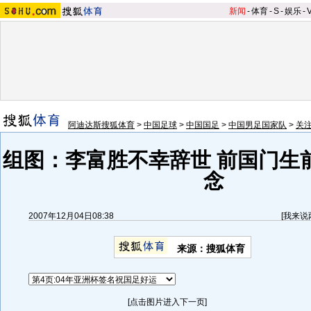
新闻
-
体育
-
S
-
娱乐
-
阿迪达斯搜狐体育
>
中国足球
>
中国国足
>
中国男足国家队
>
关
组图：李富胜不幸辞世 前国门生
念
2007年12月04日08:38
[
我来说
来源：搜狐体育
[点击图片进入下一页]