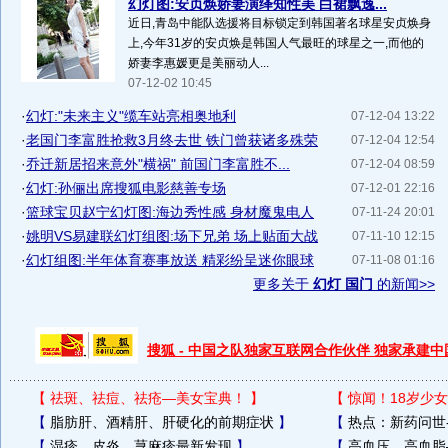
幻灯图:安贞焕娇妻演绎知性美 白裙飘逸...
近日,青岛中能队选援将目标锁定到韩国著名球星安贞焕身
上,今年31岁的安贞焕是韩国人气最旺的球星之一,而他的
娇妻李惠媛更是美丽动人...
07-12-02 10:45
·
幻灯:"未来主义"缆车站亮相奥地利
07-12-04 13:22
·
老国门李富胜抢救3月终去世 铁门曾获诸多殊荣
07-12-04 12:54
·
乔迁新居招来意外"横祸" 前国门李富胜不...
07-12-04 08:59
·
幻灯:孙俪出席搜狐电影慈善专场
07-12-01 22:16
·
篮球宝贝赵宁幻灯图:海边秀性感 身材魔鬼电人
07-11-24 20:01
·
姚明VS易建联幻灯组图:场下兄弟 场上贴面大战
07-11-10 12:15
·
幻灯组图:半年体育赛事放送 精彩纷呈迷你眼球
07-11-08 01:16
更多关于
幻灯 国门
的新闻>>
搜狐 - 中国之队独家互联网合作伙伴 独家承建
【
祛斑、祛痘、祛疮—美女宝典！
】
【
惊闻！18岁少女
【
脂肪肝、酒精肝、肝硬化的前期症状
】
【
热点：新药问世
【
湿疹、皮炎、荨麻疹最新发现
】
【
高血压、高血脂