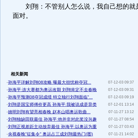
刘翔：不管别人怎么说，我自己想的就
面对。
相关新闻
·
孙海平详解刘翔08攻略 曝最大担忧称夺冠...
07-12-03 09:37
·
孙海平:连大赛都为奥运改期 刘翔肯定不去春晚
07-12-03 09:31
·
孙海平预测08夺冠成绩 特立独行刘翔面临"...
07-12-03 09:19
·
刘翔是国宝师傅价更高 孙海平:我被说成是异类
07-12-01 13:14
·
姚明刘翔有望亮相春晚 赵本山唱奥运歌曲...
07-11-27 13:12
·
刘翔独缺田联最佳 孙海平:他并非对此奖没兴趣
07-11-27 08:54
·
刘翔正视差距主动放弃最佳 孙海平:以奥运为重
07-11-27 03:43
·
央视春晚"征集令" 奥运占三成刘翔最热门(图)
07-11-21 14:02