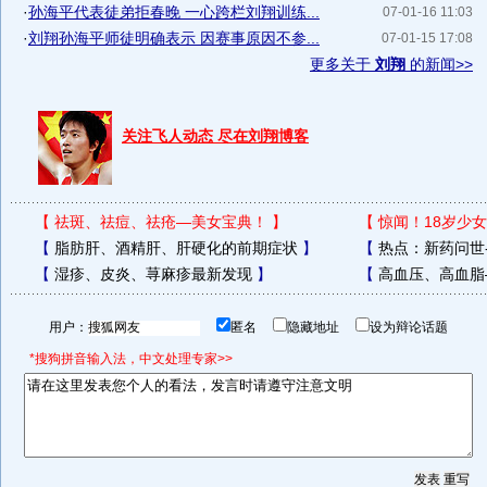
·
孙海平代表徒弟拒春晚 一心跨栏刘翔训练...
07-01-16 11:03
·
刘翔孙海平师徒明确表示 因赛事原因不参...
07-01-15 17:08
更多关于
刘翔
的新闻>>
关注飞人动态 尽在刘翔博客
【
祛斑、祛痘、祛疮—美女宝典！
】
【
惊闻！18岁少女
【
脂肪肝、酒精肝、肝硬化的前期症状
】
【
热点：新药问世
【
湿疹、皮炎、荨麻疹最新发现
】
【
高血压、高血脂
用户：
匿名
隐藏地址
设为辩论话题
*搜狗拼音输入法，中文处理专家>>