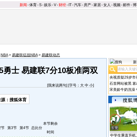
新闻
-
体育
-
S
-
娱乐
-
V
-
财经
-
IT
-
汽车
-
房产
-
家居
-
女人
-
视频
-
邮件
-
博
>
NBA
>
易建联征战NBA
>
易建联动态
新
5勇士 易建联7分10板准两双
央视质疑29岁市
石首网站被黑
篡
[
我来说两句
] [字号：
大
中
小
]
宋美龄牛奶洗澡
来源：搜狐体育
本节剩余
2节
第3节
第4节
总比分
时间
中学生乘直升机