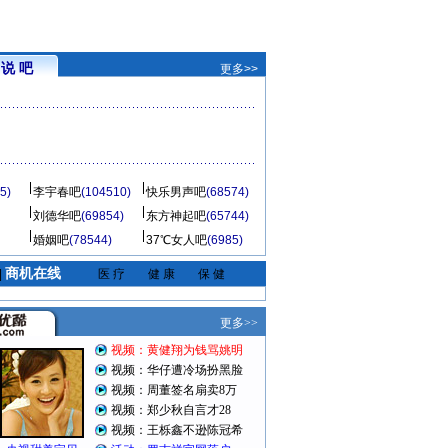
说 吧
更多>>
5)
李宇春吧
(104510)
快乐男声吧
(68574)
刘德华吧
(69854)
东方神起吧
(65744)
婚姻吧
(78544)
37℃女人吧
(6985)
商机在线
|
医 疗
健 康
保 健