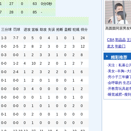
1
27
0
63
0分0秒
7
28
0
85
-
高圆圆同居男友
三分球
罚球
进攻
篮板
助攻
失误
抢断
盖帽
犯规
得分
1-3
7-7
0
5
0
4
1
0
1
24
CBA
郭晶晶
王
老大
年龄门
0-0
2-5
2
8
2
3
0
2
3
12
0-3
0-0
1
2
3
3
1
0
2
8
精彩推荐
0-0
1-2
4
10
2
2
0
1
2
7
·
关注：私幕公
·
美女--丰胸--
0-0
2-4
1
2
3
2
2
0
1
6
·
穷小子三年赚
0-1
0-0
1
2
0
1
0
0
1
4
·
会呼吸的 生态
·
开教育玩具超市
0-0
0-0
3
4
0
0
0
0
1
2
·
睡觉减肥--瘦
0-0
0-0
0
0
1
1
0
0
1
0
0-0
0-0
0
1
0
1
0
0
2
0
0-1
0-0
0
2
0
0
1
0
0
0
0-0
0-0
0
1
0
0
0
0
0
0