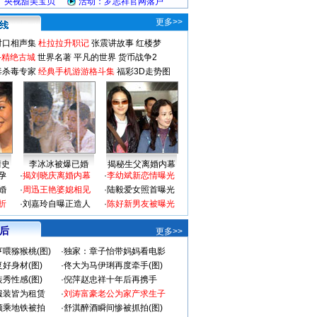
更多>>
对口相声集
杜拉拉升职记
张震讲故事
红楼梦
-精绝古城
世界名著
平凡的世界
货币战争2
毒杀毒专家
经典手机游游格斗集
福彩3D走势图
情史
李冰冰被爆已婚
揭秘生父离婚内幕
孕
·
揭刘晓庆离婚内幕
·
李幼斌新恋情曝光
婚
·
周迅王艳婆媳相见
·
陆毅爱女照首曝光
折
·
刘嘉玲自曝正造人
·
陈好新男友被曝光
 后
更多>>
喂猕猴桃(图)
·
独家：章子怡带妈妈看电影
好身材(图)
·
佟大为马伊琍再度牵手(图)
秀性感(图)
·
倪萍赵忠祥十年后再携手
服装皆为租赁
·
刘涛富豪老公为家产求生子
颜乘地铁被拍
·
舒淇醉酒瞬间惨被抓拍(图)