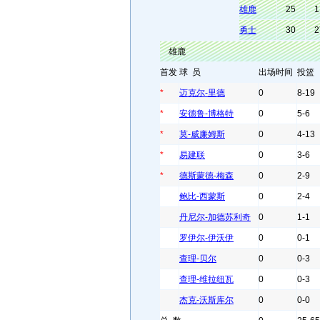
雄鹿
25
1
勇士
30
2
雄鹿
首发
球 员
出场时间
投篮
*
迈克尔-里德
0
8-19
*
安德鲁-博格特
0
5-6
*
莫-威廉姆斯
0
4-13
*
易建联
0
3-6
*
德斯蒙德-梅森
0
2-9
鲍比-西蒙斯
0
2-4
丹尼尔-加德苏利奇
0
1-1
罗伊尔-伊沃伊
0
0-1
查理-贝尔
0
0-3
查理-维拉纽瓦
0
0-3
杰克-沃斯库尔
0
0-0