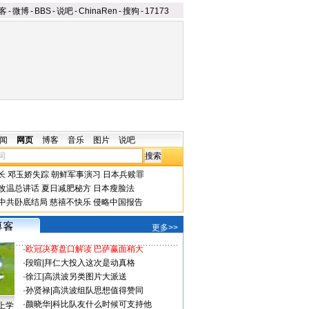
客
-
微博
-
BBS
-
说吧
-
ChinaRen
-
搜狗
-
17173
闻
网页
博客
音乐
图片
说吧
长
邓玉娇失踪
朝鲜军事演习
日本兵赎罪
改温总讲话
夏日减肥秘方
日本瘦脸法
中共卧底结局
慈禧不快乐
侵略中国报告
更多>>
·
欧冠决赛盘口解读 巴萨赢面稍大
·
段暄
|
拜仁大投入这次是动真格
·
徐江
|
高洪波另类图片大派送
·
孙贤禄
|
高洪波组队思想值得赞同
·
颜晓华
|
科比队友什么时候可支持他
上学