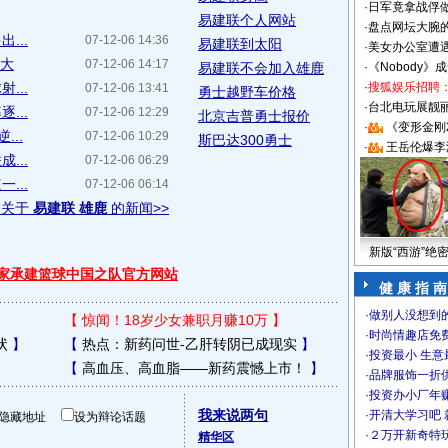
·
日军竟拿战俘
易建联个人网站
·
盘点网坛大腕
...
07-12-06 14:36
易建联到太阳
·
美女办公室遭
打大
07-12-06 14:17
易建联不会加入雄鹿
·
《Nobody》
...
·
搜狐娱乐招聘
07-12-06 13:41
勇士越野车价格
·
台北电玩展靓丽S
...
07-12-06 12:29
北京吉普勇士报价
·
《变形金刚
...
07-12-06 10:29
斯巴达300勇士
·
王岳伦爆李
...
07-12-06 06:29
...
07-12-06 06:14
多关于
易建联 雄鹿
的新闻>>
新版“西游”绝
独家承建篮球中国之队官方网站
健 康 指 南
·
做别人没想到的
【
惊闻！18岁少女兼职月赚10万
】
·
时尚情趣店免
状
】
【
热点：新药问世-乙肝转阴已成现实
】
·
投资最小 生意
【
高血压、高血脂——新药震憾上市！
】
·
品牌服饰一折
·
投资办小厂年
我来说两句
·
开清大学习吧 
隐藏地址
设为辩论话题
·
２万开新奇特
精华区