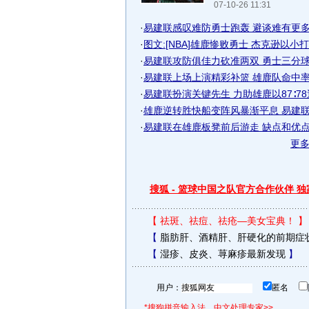
07-10-26 11:31
·
易建联感叹难防勇士跑轰 避谈难有更多出
·
图文:[NBA]雄鹿惨败勇士 杰克逊以小
·
易建联攻防俱佳力砍准两双 勇士三分球射
·
易建联上场上演精彩补篮 雄鹿队命中率逐
·
易建联扮演关键先生 力助雄鹿以87∶78逆
·
雄鹿逆转胜快船变阵风暴渐平息 易建联成
·
易建联在雄鹿板凳前后游走 缺点和优点一
更
搜狐 - 篮球中国之队官方合作伙伴 
【
祛斑、祛痘、祛疮—美女宝典！
】
【
脂肪肝、酒精肝、肝硬化的前期症
【
湿疹、皮炎、荨麻疹最新发现
】
用户：
匿名
*搜狗拼音输入法，中文处理专家>>