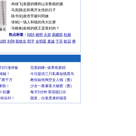
·
冉雄飞
|
老聂的嘴和山东鲁能的腿
·
马寅
|
陈忠和离开女排的日子
·
陈书佳
|
谢杏芳被叫阿姨
·
张斌
|
一场人和猫的伟大比赛
·
马晓春
|
俞斌的棋王是谁封的？
曝光
热点标签：
NBA
姚明
火箭
易建联
杜丽
治郅
刘翔
殷铁生
郎平
全明星
麦迪
于芬
欧冠
弗
开3只涨停板
·
完美妈咪--保养有新招
大揭秘！
·
今日提供三只私幕短线黑马
了两千万
·
教你如何掏空女人钱（图）
家纺！
·
少女一夜暴富大秘密（图）
-狂赚
·
每天5分钟 英语脱口出
到你尖叫！
·
脱发，白发患者的福音