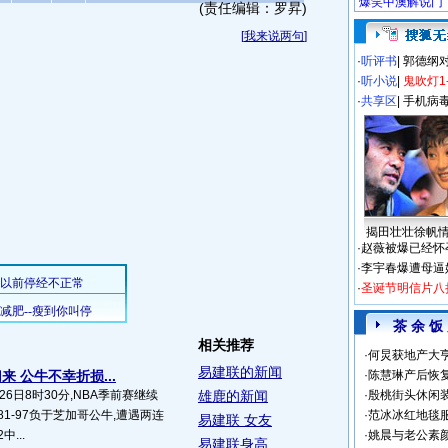
(责任编辑：罗昇)
[
我来说两句
]
·
听评书
|
郭德纲
·
听小说
|
鬼吹灯1
·
共享区
|
手机病
揭田壮壮徐帆
·
赵薇被爆已经怀
·
李宇春爆遭母逼
·
圣诞节明信片八
茶 余 饭
相关推荐
·
何炅获地产大亨
易建联的新闻
 公牛不幸折损...
·
陈慧琳产后恢复
26日8时30分,NBA季前赛继续
雄鹿的新闻
·
殷桃街头休闲装
1-97负于芝加哥公牛,遭遇两连
·
范冰冰红地毯
易建联 女友
...
·
姚晨与老公素
易建联身高