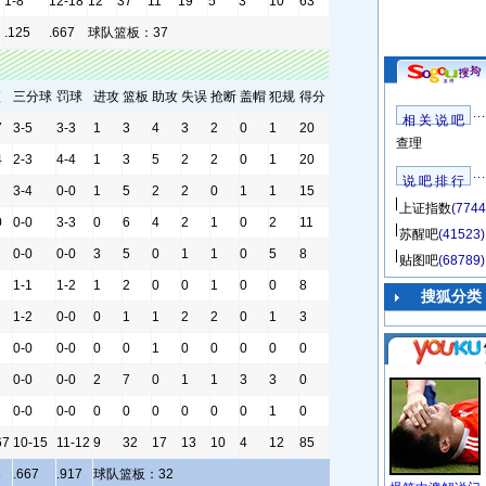
1-8
12-18
12
37
11
19
5
3
10
63
.125
.667
球队篮板：37
篮
三分球
罚球
进攻
篮板
助攻
失误
抢断
盖帽
犯规
得分
相 关 说 吧
7
3-5
3-3
1
3
4
3
2
0
1
20
查理
4
2-3
4-4
1
3
5
2
2
0
1
20
说 吧 排 行
1
3-4
0-0
1
5
2
2
0
1
1
15
上证指数
(7744
0
0-0
3-3
0
6
4
2
1
0
2
11
苏醒吧
(41523)
0-0
0-0
3
5
0
1
1
0
5
8
贴图吧
(68789)
1-1
1-2
1
2
0
0
1
0
0
8
搜狐分类
1-2
0-0
0
1
1
2
2
0
1
3
0-0
0-0
0
0
1
0
0
0
0
0
0-0
0-0
2
7
0
1
1
3
3
0
0-0
0-0
0
0
0
0
0
0
1
0
67
10-15
11-12
9
32
17
13
10
4
12
85
8
.667
.917
球队篮板：32