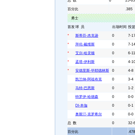
总 数
0
25-65
百分比
.385
勇士
首发
球 员
出场时间
投
*
斯蒂芬-杰克逊
0
7-1
*
拜伦-戴维斯
0
7-1
*
艾尔-哈灵顿
0
6-1
*
孟塔-伊利斯
0
4-1
*
安德里斯-毕耶德林斯
0
4-8
凯兰纳-阿祖布克
0
3-4
马特-巴恩斯
0
1-2
特罗伊-哈德森
0
0-0
DI-本伽
0
0-1
奥斯汀-克罗希尔
0
0-0
总 数
0
32-
百分比
.47