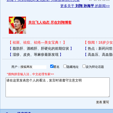
更多关于
刘翔 孙海平
的新闻>>
关注飞人动态 尽在刘翔博客
【
祛斑、祛痘、祛疮—美女宝典！
】
【
惊闻！18岁少女
【
脂肪肝、酒精肝、肝硬化的前期症状
】
【
热点：新药问世
【
湿疹、皮炎、荨麻疹最新发现
】
【
高血压、高血脂
用户：
匿名
隐藏地址
设为辩论话题
*搜狗拼音输入法，中文处理专家>>