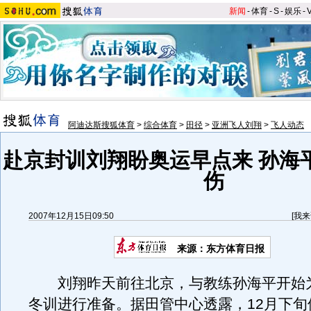
新闻
-
体育
-
S
-
娱乐
-
阿迪达斯搜狐体育
>
综合体育
>
田径
>
亚洲飞人刘翔
>
飞人动态
赴京封训刘翔盼奥运早点来 孙海
伤
2007年12月15日09:50
[
我来
来源：东方体育日报
刘翔昨天前往北京，与教练孙海平开始
冬训进行准备。据田管中心透露，12月下旬