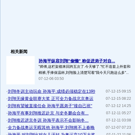
相关新闻
孙海平纵容刘翔"偷懒" 称促进弟子对自...
"师傅,这栏架都来回跨五次了.今天够了."忙不迭套上外套和
棉裤,手捧保温杯,刘翔脸上清楚写着"我今天只跑这么多"...
07-12-06 03:50
·
刘翔冬训主动玩命 孙海平:成绩必须稳定在13秒
07-12-15 09:15
·
刘翔无缘黄金联赛大奖 正可全力备战北京奥运
07-12-15 08:22
·
刘翔有望被直接任命 孙海平愿弟子"接自己班"
07-12-12 14:25
·
孙海平有事刘翔推迟赴京 与史冬鹏会合有...
07-12-11 05:27
·
刘翔推迟进京冬训 孙海平表示不会影响冬...
07-12-11 03:08
·
全力备战奥运无暇其他 孙海平:刘翔将不上春晚
07-12-07 07:23
·
孙海平:对刘翔比对女儿还好 为奥运弃10万大奖
07-11-22 11:06