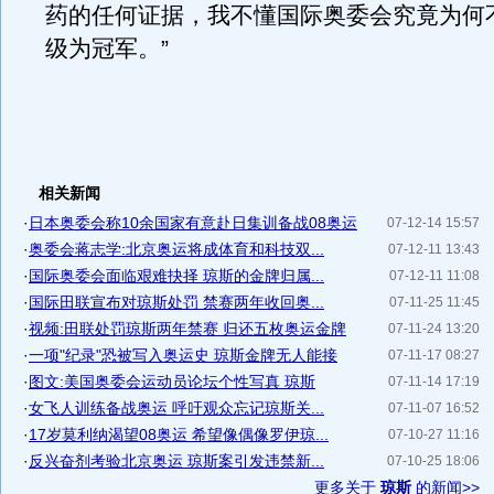
药的任何证据，我不懂国际奥委会究竟为何
级为冠军。”
相关新闻
·
日本奥委会称10余国家有意赴日集训备战08奥运
07-12-14 15:57
·
奥委会蒋志学:北京奥运将成体育和科技双...
07-12-11 13:43
·
国际奥委会面临艰难抉择 琼斯的金牌归属...
07-12-11 11:08
·
国际田联宣布对琼斯处罚 禁赛两年收回奥...
07-11-25 11:45
·
视频:田联处罚琼斯两年禁赛 归还五枚奥运金牌
07-11-24 13:20
·
一项"纪录"恐被写入奥运史 琼斯金牌无人能接
07-11-17 08:27
·
图文:美国奥委会运动员论坛个性写真 琼斯
07-11-14 17:19
·
女飞人训练备战奥运 呼吁观众忘记琼斯关...
07-11-07 16:52
·
17岁莫利纳渴望08奥运 希望像偶像罗伊琼...
07-10-27 11:16
·
反兴奋剂考验北京奥运 琼斯案引发违禁新...
07-10-25 18:06
更多关于
琼斯
的新闻>>