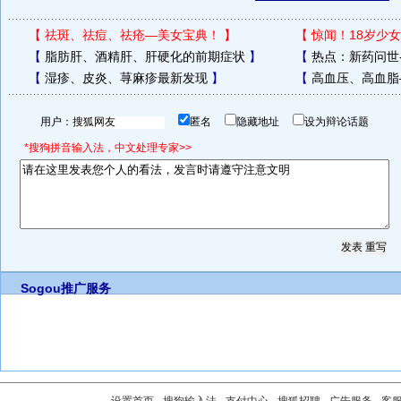
【
祛斑、祛痘、祛疮—美女宝典！
】
【
惊闻！18岁少女
【
脂肪肝、酒精肝、肝硬化的前期症状
】
【
热点：新药问世
【
湿疹、皮炎、荨麻疹最新发现
】
【
高血压、高血脂
用户：
匿名
隐藏地址
设为辩论话题
*搜狗拼音输入法，中文处理专家>>
Sogou推广服务