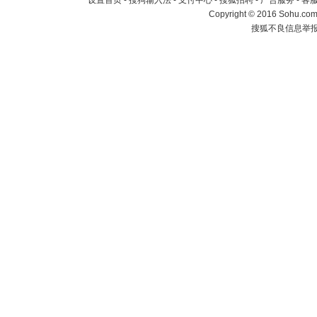
设置首页
-
搜狗输入法
-
支付中心
-
搜狐招聘
-
广告服务
-
客
Copyright
©
2016 Sohu.com 
搜狐不良信息举