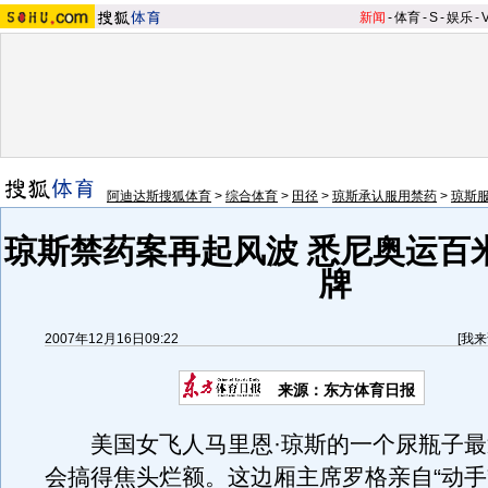
新闻
-
体育
-
S
-
娱乐
-
阿迪达斯搜狐体育
>
综合体育
>
田径
>
琼斯承认服用禁药
>
琼斯
琼斯禁药案再起风波 悉尼奥运百
牌
2007年12月16日09:22
[
我来
来源：东方体育日报
美国女飞人马里恩·琼斯的一个尿瓶子最
会搞得焦头烂额。这边厢主席罗格亲自“动手