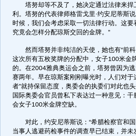
塔努却等不及了，她决定通过法律来捍
利。塔努的代表律师格雷戈里·约安尼蒂斯说
时候，我们会考虑采取一切法律行动。这要
究竟会怎样分配琼斯交回的金牌。”
然而塔努并非纯洁的天使，她也有“前科
这次所有五枚奖牌的分配中，女子100米金
的。在2004雅典奥运会之前，塔努曾因为
赛两年。早在琼斯案刚刚曝光时，人们对于
者”就持保留态度，奥委会的执委们对此也
国际奥委会官员曾私下表达过一种意见：干
会女子100米金牌空缺。
对此，约安尼蒂斯说：“希腊检察官和国
当事人逃避药检事件的调查早已结束，并未