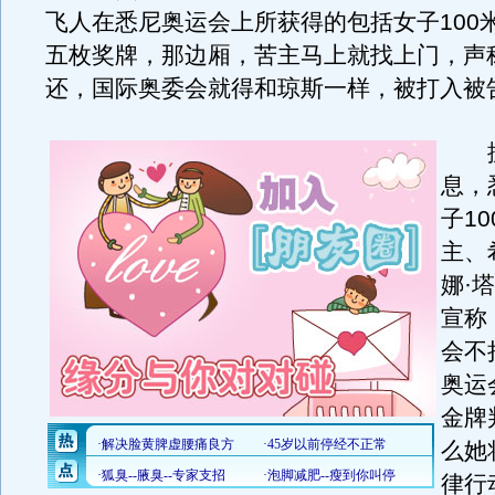
飞人在悉尼奥运会上所获得的包括女子100
五枚奖牌，那边厢，苦主马上就找上门，声
还，国际奥委会就得和琼斯一样，被打入被
据
息，
子1
主、
娜·
宣称
会不
奥运
金牌
么她
律行