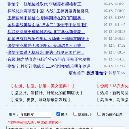
·
张怡宁一姐地位难取代 李晓霞有望接替王...
07-12-18 06:29
·
乒球总决赛演变中国"内战" 王楠奥运资格挺悬
07-12-17 08:30
·
王楠输球不输信心 明年期待在家门口圆奥...
07-12-16 12:58
·
国乒备战奥运面临"胶水门" 张怡宁不适应(图)
07-12-16 11:45
·
乒联总决赛王楠输掉内战 北京奥运前景蒙...
07-12-16 08:28
·
郝帅没有底气争夺奥运入场券 王楠输在防守上
07-12-16 06:35
·
张怡宁克星恐无缘08奥运 姜华珺拿不到香...
07-12-14 17:02
·
张怡宁险遭无机胶水"陷害" 战奥运国乒需...
07-12-14 09:57
·
音频:施之皓直言张怡宁心态不稳 王楠正常发挥
07-12-14 04:53
·
张怡宁:挫折让我成长 二次创业她瞄准明年奥运
07-12-11 07:42
更多关于
奥运 张怡宁
的新闻>>
【
祛斑、祛痘、祛疮—美女宝典！
】
【
惊闻！18岁少女
【
脂肪肝、酒精肝、肝硬化的前期症状
】
【
热点：新药问世
【
湿疹、皮炎、荨麻疹最新发现
】
【
高血压、高血脂
用户：
匿名
隐藏地址
设为辩论话题
*搜狗拼音输入法，中文处理专家>>