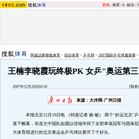
新闻
-
体育
-
S
-
娱乐
-
阿迪达斯搜狐体育
>
综合体育
>
乒乓球
>
2007国际乒乓球邀请赛
王楠李晓霞玩终极PK 女乒"奥运第
2007年12月20日04:50
[
我来
来源：大洋网-广州日报
本报北京12月19日电 （特派记者 杨 敏） 两个“好运北京”
落下帷幕，东道主中国队如愿以偿地夺得了全部单项冠军与团体冠
大体育馆进行的北京奥运会乒乓球比赛开了个好头。