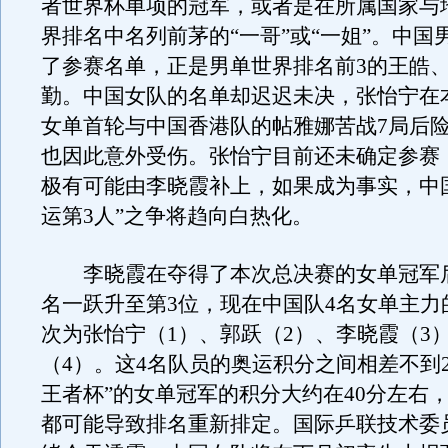
者世界杯单项的冠军，或者是在所属国家与
界排名中名列前茅的“一哥”或“一姐”。中国
了参赛名单，正是男单世界排名前3的王皓
勤。中国女队的名单却迟迟未决，张怡宁在
女单首轮与中国香港队的帖雅娜苦战7局后
也因此意外受伤。张怡宁目前还未确定参赛
极有可能由李晓霞补上，如果成为事实，中
运第3人”之争将趋向白热化。
李晓霞在夺得了本次总决赛的女单冠军
名一跃升至第3位，现在中国队4名女单主力
次为张怡宁（1）、郭跃（2）、李晓霞（3
（4）。这4名队员的奥运积分之间相差不到2
王者杯”的女单冠军的积分大约在40分左右
都可能导致排名重新排定。国际乒联技术委