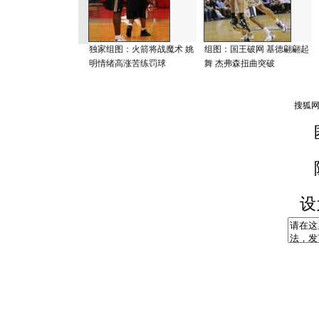
独家组图：火箭将战魔术 姚
组图：国王破网 基德翩翩起
明情绪高涨苦练罚球
舞 杰弗森扭曲突破
设