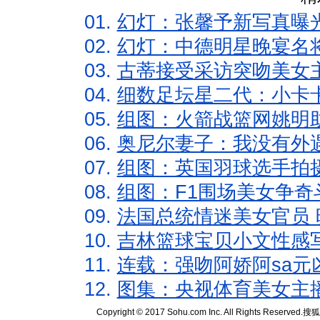
01.
幻灯：张馨予新写真曝
02.
幻灯：中德明星晚宴名
03.
古蒂接受采访突吻美女主
04.
细数足坛星二代：小卡卡
05.
组图：火箭战篮网姚明
06.
奥尼尔妻子：我没有外遇
07.
组图：英国羽球选手拍
08.
组图：F1围场美女争奇
09.
法国总统情迷美女官员 
10.
吉林篮球宝贝小文性感
11.
连载：强吻阿娇阿sa元
12.
图集：央视体育美女主
Copyright © 2017 Sohu.com Inc. All Rights Reserved