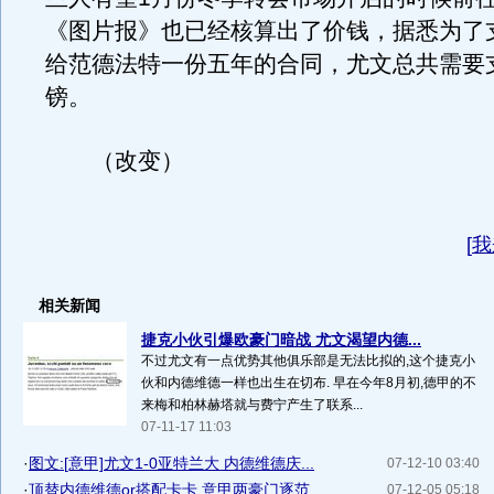
《图片报》也已经核算出了价钱，据悉为了
给范德法特一份五年的合同，尤文总共需要支
镑。
（改变）
[
我
相关新闻
捷克小伙引爆欧豪门暗战 尤文渴望内德...
不过尤文有一点优势其他俱乐部是无法比拟的,这个捷克小
伙和内德维德一样也出生在切布. 早在今年8月初,德甲的不
来梅和柏林赫塔就与费宁产生了联系...
07-11-17 11:03
·
图文:[意甲]尤文1-0亚特兰大 内德维德庆...
07-12-10 03:40
·
顶替内德维德or搭配卡卡 意甲两豪门逐范...
07-12-05 05:18