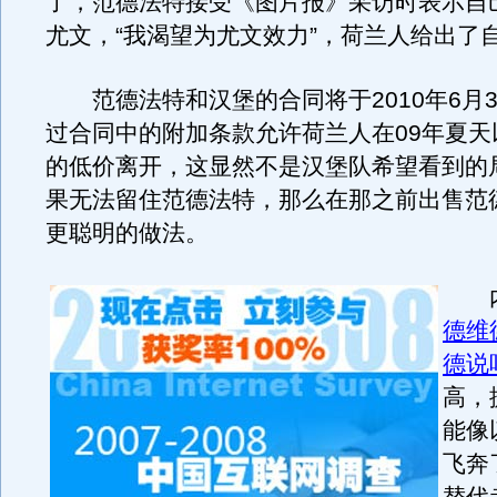
了，范德法特接受《图片报》采访时表示自
尤文，“我渴望为尤文效力”，荷兰人给出了
范德法特和汉堡的合同将于2010年6月3
过合同中的附加条款允许荷兰人在09年夏天以
的低价离开，这显然不是汉堡队希望看到的
果无法留住范德法特，那么在那之前出售范
更聪明的做法。
内
德维
德说
高，
能像
飞奔