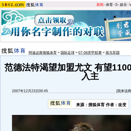
新闻
-
体育
-
S
-
娱乐
-
阿迪达斯搜狐体育
>
国际足球
>
07-08意甲联赛
>
斑马军团
范德法特渴望加盟尤文 有望110
入主
2007年12月23日00:45
[
我来说
来源：搜狐体育 作者：改变