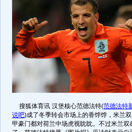
搜狐体育讯 汉堡核心范德法特
(
范德法特
说吧
)
成了冬季转会市场上的香饽饽，米兰双
甲豪门都对荷兰中场虎视眈眈。不过米兰双