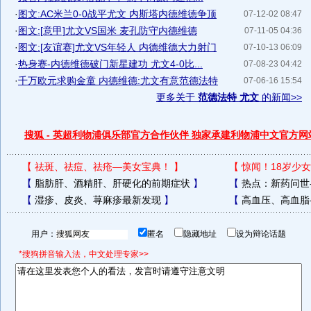
·
图文:AC米兰0-0战平尤文 内斯塔内德维德争顶
07-12-02 08:47
·
图文:[意甲]尤文VS国米 麦孔防守内德维德
07-11-05 04:36
·
图文:[友谊赛]尤文VS年轻人 内德维德大力射门
07-10-13 06:09
·
热身赛-内德维德破门新星建功 尤文4-0比...
07-08-23 04:42
·
千万欧元求购金童 内德维德:尤文有意范德法特
07-06-16 15:54
更多关于
范德法特 尤文
的新闻>>
搜狐 - 英超利物浦俱乐部官方合作伙伴 独家承建利物浦中文官方网
【
祛斑、祛痘、祛疮—美女宝典！
】
【
惊闻！18岁少女
【
脂肪肝、酒精肝、肝硬化的前期症状
】
【
热点：新药问世
【
湿疹、皮炎、荨麻疹最新发现
】
【
高血压、高血脂
用户：
匿名
隐藏地址
设为辩论话题
*搜狗拼音输入法，中文处理专家>>