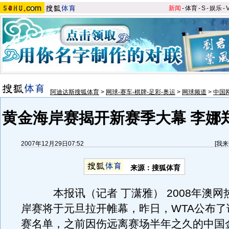
新闻
-
体育
-
S
-
娱乐
-
阿迪达斯搜狐体育
>
网球-赛车-棋牌-足彩-奥运
>
网球频道
>
中国
黄金海岸赛揭开新赛季大幕 李娜
2007年12月29日07:52
[
我来
来源：搜狐体育
本报讯（记者 丁潇雅） 2008年澳网
岸赛将于元旦拉开帷幕，昨日，WTA公布了
赛名单，之前因伤远离赛场半年之久的中国