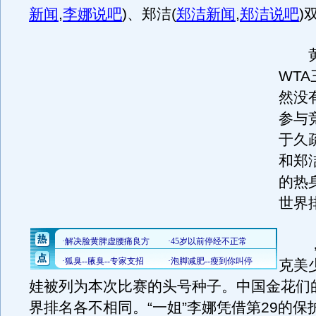
新闻
,
李娜说吧
)
、郑洁
(
郑洁新闻
,
郑洁说吧
)
黄
WT
然没有
参与
于久
和郑
的热
世界
，第
克美
娃被列为本次比赛的头号种子。中国金花们
界排名各不相同。“一姐”李娜凭借第29的保