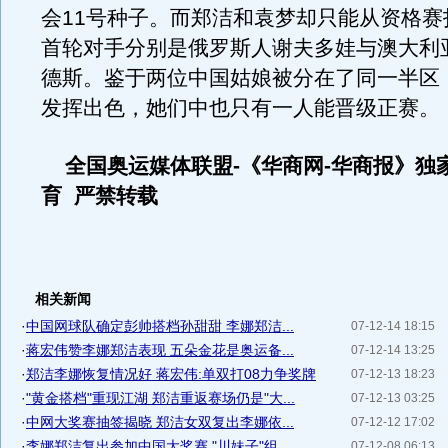
会11号种子。而郑洁和袁梦却只能从资格赛
首轮对手分别是俄罗斯人谢夫多娃与澳大利
德斯。鉴于两位中国姑娘被分在了同一半区
发挥出色，她们中也只有一人能晋级正赛。
全国奥运媒体联盟-《华商网-华商报》独
育 严禁转载
相关新闻
·
中国网球队确定彭帅搭档孙甜甜 李娜郑洁...
07-12-14 18:15
·
蒋宏伟赞李娜郑洁表现 五朵金花是奥运备...
07-12-14 13:25
·
郑洁李娜恢复情况好 蒋宏伟:单双打08力争奖牌
07-12-13 18:23
·
"黄金搭档"重现江湖 郑洁重返赛场仍是"大...
07-12-13 03:25
·
中网大奖赛抽签揭晓 郑洁女双复出李娜依...
07-12-12 17:02
·
李娜郑洁复出参加中国大奖赛 "川妹子"组...
07-12-08 06:13