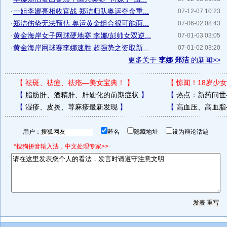
·
一姐李娜亮相收官战 郑洁归队奥运夺金重...
07-12-07 10:23
·
郑洁伤势无法预估 奥运黄金组合很可能面...
07-06-02 08:43
·
黄金海岸女子网球硬地赛 李娜/彭帅女双逆...
07-01-03 03:05
·
黄金海岸网球赛李娜速胜 超强势之姿取新...
07-01-02 03:20
更多关于
李娜 郑洁
的新闻>>
【
祛斑、祛痘、祛疮—美女宝典！
】
【
惊闻！18岁少女
【
脂肪肝、酒精肝、肝硬化的前期症状
】
【
热点：新药问世
【
湿疹、皮炎、荨麻疹最新发现
】
【
高血压、高血脂
用户：
匿名
隐藏地址
设为辩论话题
*搜狗拼音输入法，中文处理专家>>