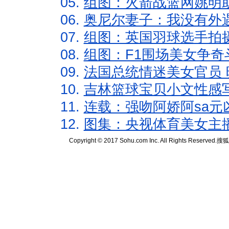
05.
组图：火箭战篮网姚明
06.
奥尼尔妻子：我没有外遇
07.
组图：英国羽球选手拍
08.
组图：F1围场美女争奇
09.
法国总统情迷美女官员 
10.
吉林篮球宝贝小文性感
11.
连载：强吻阿娇阿sa元
12.
图集：央视体育美女主
Copyright © 2017 Sohu.com Inc. All Rights Reserved