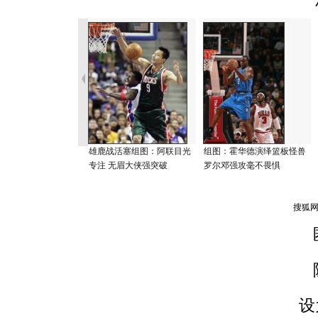
雄鹿战活塞组图：阿联目光
组图：霍华德演绎篮板怪兽
专注 无眉大侠强突破
罗尔邓强攻毫不畏惧
设