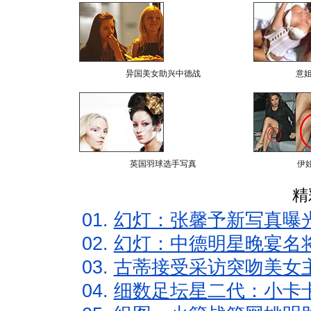
异国美女助兴中德战
意
英国羽球选手写真
伊
精
01.
幻灯：张馨予新写真曝
02.
幻灯：中德明星晚宴名
03.
古蒂接受采访突吻美女主
04.
细数足坛星二代：小卡卡