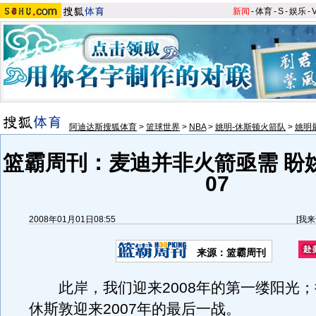
新闻
-
体育
-
S
-
娱乐
-
阿迪达斯搜狐体育
>
篮球世界
>
NBA
>
姚明-休斯顿火箭队
>
姚明
篮霸周刊：麦迪并非火箭亟需 盼
07
2008年01月01日08:55
[
我来
来源：篮霸周刊
此岸，我们迎来2008年的第一缕阳光；
休斯敦迎来2007年的最后一战。