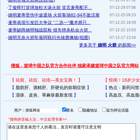
·
姚明带领火箭两连胜(图)
07-12-31 07:32
·
丁俊晖打篮球放松大谈火箭 笑言麦蒂配不...
07-12-29 07:06
·
姚明麦蒂受伤中途退场 火箭客场82-94不敌活塞
07-12-25 09:23
·
麦蒂表现引发巨大争议 "二选一"魔术师只...
07-12-22 18:59
·
麦蒂缺阵姚明独战双枪 错失绝杀机会火箭...
07-12-22 15:03
·
姚明无奈火箭坠落阿联闪光雄鹿擒狼(组图)
07-12-17 13:16
更多关于
姚明 火箭
的新闻>>
搜狐 - 篮球中国之队官方合作伙伴 独家承建篮球中国之队官方网站
【
祛斑、祛痘、祛疮—美女宝典！
】
【
惊闻！18岁少女
【
脂肪肝、酒精肝、肝硬化的前期症状
】
【
热点：新药问世
【
湿疹、皮炎、荨麻疹最新发现
】
【
高血压、高血脂
用户：
匿名
隐藏地址
设为辩论话题
*搜狗拼音输入法，中文处理专家>>