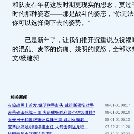
和队友在年初这段时期更现实的想念，莫过
时的那种姿态——那是战斗的姿态，“你无
你可以选择倒下去的姿势。”
已是新年了，让我们推开沉重说点祝福
的混乱、麦蒂的伤痛、姚明的愤怒，全部冰
文/杨建昶
相关新闻
·
火箭战勇士首发:姚明联手刺头 戴维斯领衔对手
08-01-01 08:17
·
麦蒂确诊休战三周 火箭酣畅胜利能否继续维持?
08-01-01 08:10
·
无麦日子稍显艰难还得捱三周 姚明火箭独...
08-01-01 05:13
·
麦蒂缺席姚明继续担重任 火箭击倒猛龙取...
07-12-31 11:20