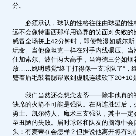
分。
必须承认，球队的性格往往由球星的性
远不会像特雷西那样用诡异的笑面对失败的
感冒全场拼上42分钟时，即便散漫如威尔斯
玩命。当他像坦克一样在对手内线碾压、当
住加索尔、波什两大高手，当海德三分如烟
放……姚明感觉“终于打得像一支球队了”，
蹙着眉毛鼓着腮帮累到虚脱连续砍下20+10
我们当然还会想念麦蒂——除非他真的
缺席的火箭不可能是强队。在两连胜过后，
勇士、凯尔特人、魔术三支强队，其中一定
至丑陋的失败。届时球迷和队友的脑海中会
头：有麦蒂在会怎样？但据说他离开将有3