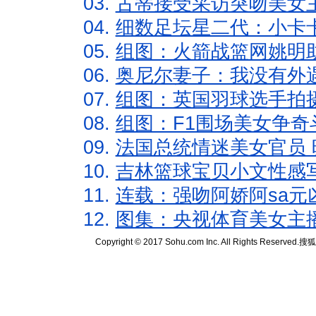
03.
古蒂接受采访突吻美女主
04.
细数足坛星二代：小卡卡
05.
组图：火箭战篮网姚明
06.
奥尼尔妻子：我没有外遇
07.
组图：英国羽球选手拍
08.
组图：F1围场美女争奇
09.
法国总统情迷美女官员 
10.
吉林篮球宝贝小文性感
11.
连载：强吻阿娇阿sa元
12.
图集：央视体育美女主
Copyright © 2017 Sohu.com Inc. All Rights Reserved