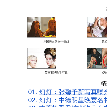
异国美女助兴中德战
意
英国羽球选手写真
伊
精
01.
幻灯：张馨予新写真曝
02.
幻灯：中德明星晚宴名