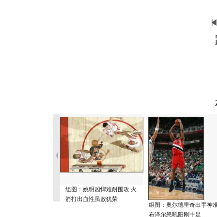
组图：姚明凶悍难耐围攻 火
箭打出血性虽败犹荣
组图：奥尔德里奇出手神
布泽尔怒吼阳刚十足