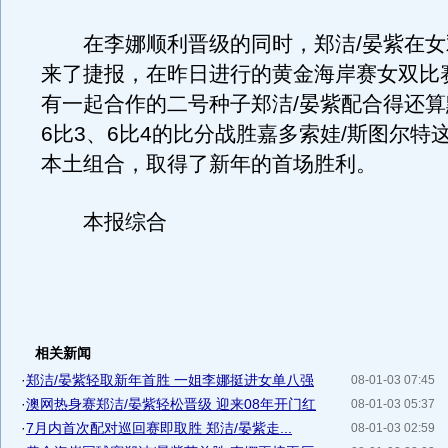
在李娜顺利晋级的同时，郑洁/晏紫在女
来了捷报，在昨日进行的黄金海岸赛女双比
有一起合作的二号种子郑洁/晏紫配合得还
6比3、6比4的比分战胜嘉多索娃/斯图尔特
本土组合，取得了新年的首场胜利。
本报综合
相关新闻
·
郑洁/晏紫轻取新年首胜 一姐李娜挺进女单八强
08-01-03 07:45
·
澳网热身赛郑洁/晏紫轻松晋级 迎来08年开门红
08-01-03 05:37
·
7月内首次配对巡回赛即取胜 郑洁/晏紫走...
08-01-03 02:59