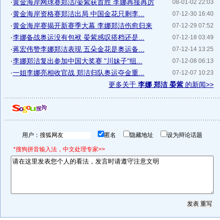
·
黄金海岸网球赛郑洁/晏紫获首胜 李娜再接再厉
08-01-02 22:03
·
黄金海岸资格赛郑洁出局 中国金花只剩李...
07-12-30 16:40
·
黄金海岸赛揭开新赛季大幕 李娜郑洁伤愈归来
07-12-29 07:52
·
李娜备战奥运没有包袱 晏紫感叹搭档还是...
07-12-18 03:49
·
蒋宏伟赞李娜郑洁表现 五朵金花是奥运备...
07-12-14 13:25
·
李娜郑洁复出参加中国大奖赛 "川妹子"组...
07-12-08 06:13
·
一姐李娜亮相收官战 郑洁归队奥运夺金重...
07-12-07 10:23
更多关于
李娜 郑洁 晏紫
的新闻>>
用户：
匿名
隐藏地址
设为辩论话题
*搜狗拼音输入法，中文处理专家>>