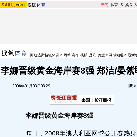
新闻
-
体育
-
S
-
娱乐
-
阿迪达斯搜狐体育
>
网球-赛车-棋牌-足彩-奥运
>
网球频道
>
最新
李娜晋级黄金海岸赛8强 郑洁/晏
2008年01月03日08:29
[
我来
来源：长江商报
李娜晋级黄金海岸赛8强
昨日，2008年澳大利亚网球公开赛热身