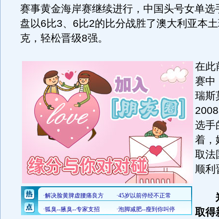
赛事黄金海岸赛继续进行，中国头号女单选
盘以6比3、6比2的比分战胜了澳大利亚本
克，轻松晋级8强。
在此
赛中
瑞斯
20
选手
着，
取法
顺利
取得