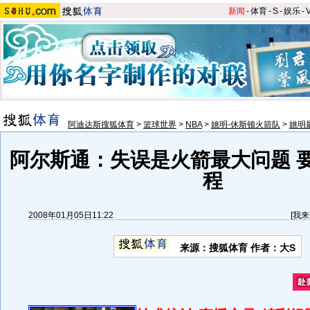
新闻
-
体育
-
S
-
娱乐
-
阿迪达斯搜狐体育
>
篮球世界
>
NBA
>
姚明-休斯顿火箭队
>
姚明
阿尔斯通：失误是火箭最大问题 
程
2008年01月05日11:22
[
我来
来源：搜狐体育 作者：大S