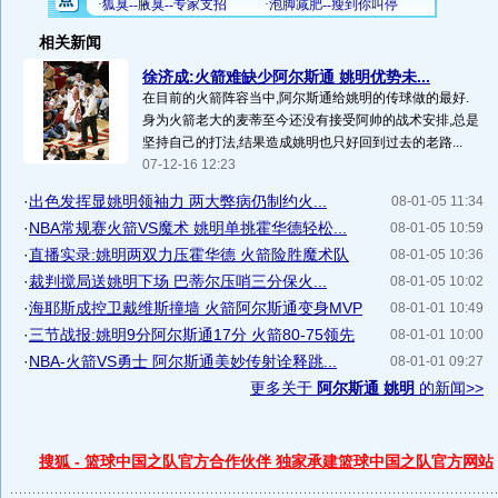
相关新闻
徐济成:火箭难缺少阿尔斯通 姚明优势未...
在目前的火箭阵容当中,阿尔斯通给姚明的传球做的最好.
身为火箭老大的麦蒂至今还没有接受阿帅的战术安排,总是
坚持自己的打法,结果造成姚明也只好回到过去的老路...
07-12-16 12:23
·
出色发挥显姚明领袖力 两大弊病仍制约火...
08-01-05 11:34
·
NBA常规赛火箭VS魔术 姚明单挑霍华德轻松...
08-01-05 10:59
·
直播实录:姚明两双力压霍华德 火箭险胜魔术队
08-01-05 10:36
·
裁判搅局送姚明下场 巴蒂尔压哨三分保火...
08-01-05 10:02
·
海耶斯成控卫戴维斯撞墙 火箭阿尔斯通变身MVP
08-01-01 10:49
·
三节战报:姚明9分阿尔斯通17分 火箭80-75领先
08-01-01 10:00
·
NBA-火箭VS勇士 阿尔斯通美妙传射诠释跳...
08-01-01 09:27
更多关于
阿尔斯通 姚明
的新闻>>
搜狐 - 篮球中国之队官方合作伙伴 独家承建篮球中国之队官方网站